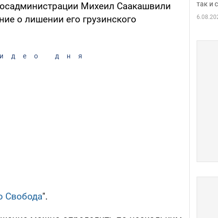
так и
 госадминистрации Михеил Саакашвили
6.08.20
ние о лишении его грузинского
идео дня
о Свобода
".