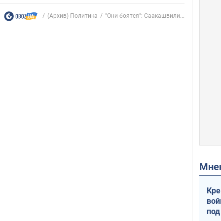
(Архив) Политика
"Они боятся": Саакашвили...
Мн
Кре
вой
под