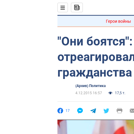
Герои войны
"Они боятся"
отреагирова
гражданства
(Архив) Политика
4.12.2015 16:57
17,5 т.
17