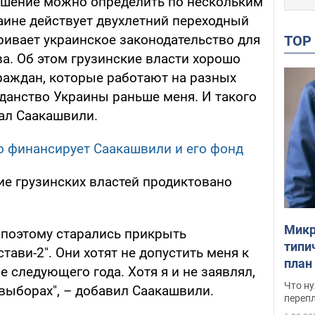
решение можно определить по нескольким
аине действует двухлетний переходный
ривает украинское законодательство для
TO
а. Об этом грузинские власти хорошо
граждан, которые работают на разных
данство Украины раньше меня. И такого
зал Саакашвили.
то финансирует Саакашвили и его фонд
ие грузинских властей продиктовано
Микр
 поэтому старались прикрыть
типи
тави-2". Они хотят не допустить меня к
план
е следующего года. Хотя я и не заявлял,
свои
Что ну
х выборах", – добавил Саакашвили.
перепл