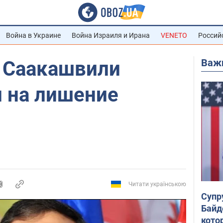
Война в Украине
Война Израиля и Ирана
VENETO
Россий
Важ
: Саакашвили
л на лишение
Читати українською
Супр
Байд
кото