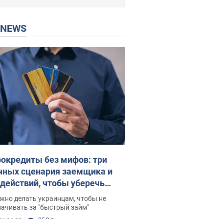
P NEWS
окредиты без мифов: три
чных сценария заемщика и
 действий, чтобы уберечь
 деньги
жно делать украинцам, чтобы не
ачивать за "быстрый займ"