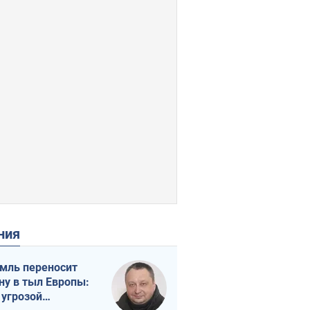
ения
мль переносит
ну в тыл Европы:
 угрозой