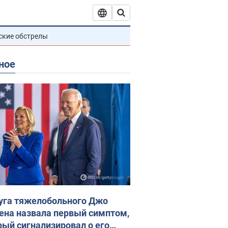
ские обстрелы
ное
уга тяжелобольного Джо
ена назвала первый симптом,
рый сигнализировал о его