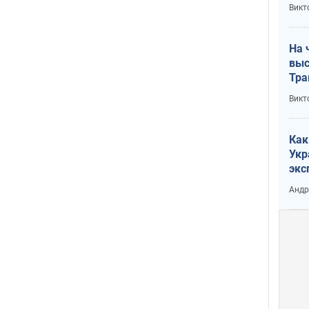
кри
Викт
лог
На 
выс
Тра
Викт
Как
Укр
экс
неф
Андр