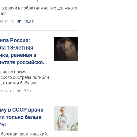
ессивном" раке
а врачи не обратили на это должного
ния
10,3 т.
26 12:46
била Россия:
ла 13-летняя
чка, раненая в
льтате российской
и на Сумскую
день во время
сть. Фото
ского обстрела погибли
т, отчим и бабушка
9,0 т.
26 12:13
му в СССР врачи
ли только белые
ты
 был как практический,