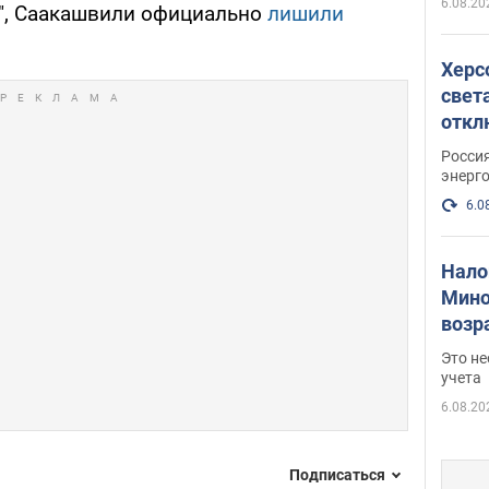
6.08.20
", Саакашвили официально
лишили
Херс
свет
откл
энер
Росси
энерг
6.0
Нало
Мино
возра
нужн
Это н
учета
6.08.20
Подписаться