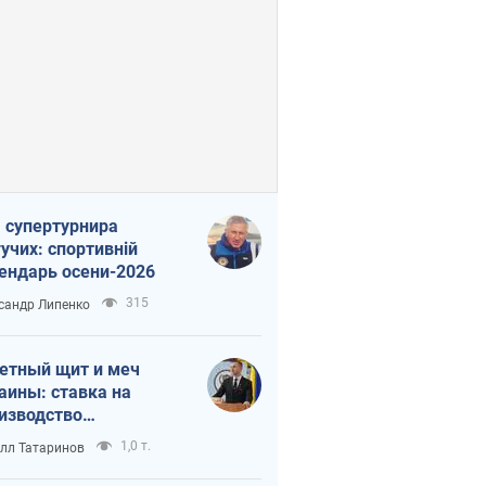
 супертурнира
учих: спортивній
ендарь осени-2026
315
сандр Липенко
етный щит и меч
аины: ставка на
изводство
ственных ракет
1,0 т.
лл Татаринов