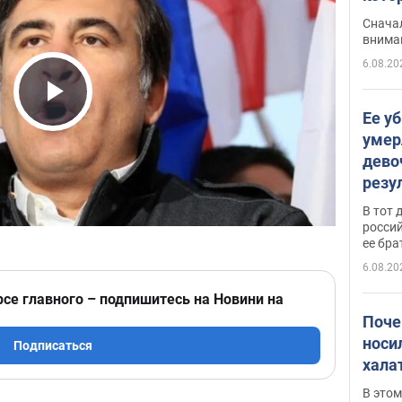
"агр
Сначал
внима
6.08.20
Play Video
Ее у
умер
дево
резу
атак
В тот 
обла
россий
ее бра
6.08.20
рсе главного – подпишитесь на Новини на
Поче
носи
Подписаться
хала
В этом