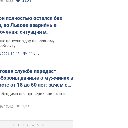
25,0 т.
26 16:00
он полностью остался без
а, во Львове аварийные
ючения: ситуация в
госистеме 6 августа
яне нанесли удар по важному
ообъекту
11,8 т.
8.2026 16:42
говая служба передаст
бороны данные о мужчинах в
сте от 18 до 60 лет: зачем это
о
еобходимо для проверки воинского
2,4 т.
26 18:42