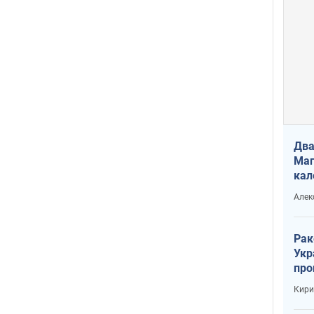
Два
Маг
кал
Алек
Рак
Укр
про
соб
Кири