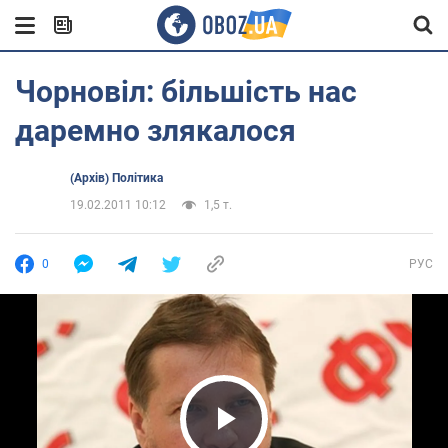
Чорновіл: більшість нас
даремно злякалося
(Архів) Політика
19.02.2011 10:12
1,5 т.
0
РУС