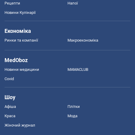
Рецепти
Напої
Новини Кулінарії
Економіка
Ринки та компанії
Макроекономіка
MedOboz
Новини медицини
MAMACLUB
Covid
Шоу
Афіша
Плітки
Краса
Мода
Жіночий журнал