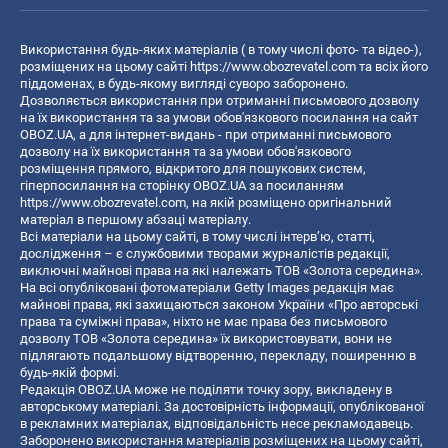
Використання будь-яких матеріалів ( в тому числі фото- та відео-),
розміщених на цьому сайті
https://www.obozrevatel.com
та всіх його
піддоменах, в будь-якому вигляді суворо заборонено.
Дозволяється використання при отриманні письмового дозволу
на їх використання та за умови обов'язкового посилання на сайт
OBOZ.UA, а для інтернет-видань - при отриманні письмового
дозволу на їх використання та за умови обов'язкового
розміщення прямого, відкритого для пошукових систем,
гіперпосилання на сторінку OBOZ.UA за посиланням
https://www.obozrevatel.com
, на якій розміщено оригінальний
матеріал в першому абзаці матеріалу.
Всі матеріали на цьому сайті, в тому числі інтерв’ю, статті,
дослідження – є службовими творами журналістів редакції,
виключні майнові права на які належать ТОВ «Золота середина».
На всі опубліковані фотоматеріали Getty Images редакція має
майнові права, які захищаються законом України «Про авторські
права та суміжні права», ніхто не має права без письмового
дозволу ТОВ «Золота середина» їх використовувати, вони не
підлягають подальшому відтворенню, перекладу, поширенню в
будь-якій формі.
Редакція OBOZ.UA може не поділяти точку зору, викладену в
авторському матеріалі. За достовірність інформації, опублікованої
в рекламних матеріалах, відповідальність несе рекламодавець.
Заборонено використання матеріалів розміщених на цьому сайті,