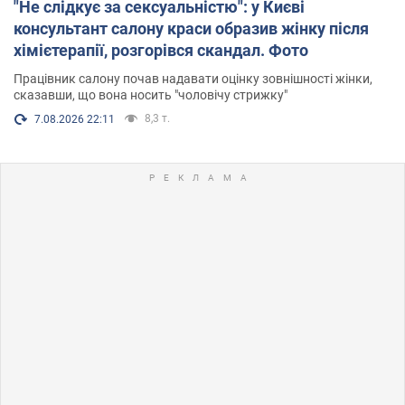
"Не слідкує за сексуальністю": у Києві
консультант салону краси образив жінку після
хімієтерапії, розгорівся скандал. Фото
Працівник салону почав надавати оцінку зовнішності жінки,
сказавши, що вона носить "чоловічу стрижку"
8,3 т.
7.08.2026 22:11