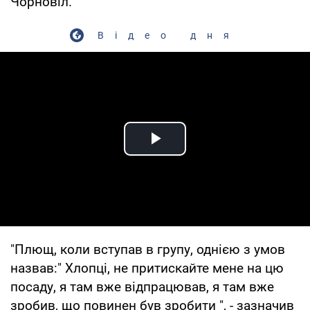
Чорновіл.
Відео дня
Play Video
"Плющ, коли вступав в групу, однією з умов
назвав:" Хлопці, не притискайте мене на цю
посаду, я там вже відпрацював, я там вже
зробив, що повинен був зробити ", - зазначив