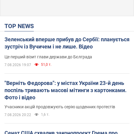
TOP NEWS
Зеленський вперше прибув до Сербії: планується
зустріч із Вучичем і не лише. Відео
Це перший візит глави держави до Бєлграда
51,0 т.
7.08.2026 19:07
"Верніть Федорова": у містах України 23-й день
поспіль тривають масові мітинги з картонками.
Фото і відео
Учасники акцій продовжують серію щоденних протестів
1,6 т.
7.08.2026 20:22
Сенат США схвалив законопроєкт Грема про