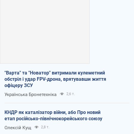
"Варта" та "Новатор" витримали кулеметний
обстріл і удар FPV-дрона, врятувавши життя
офіцеру ЗСУ
Українська Бронетехніка
2,6 т.
КНДР як каталізатор війни, або Про новий
етап російсько-північнокорейського союзу
Олексій Кущ
2,8 т.