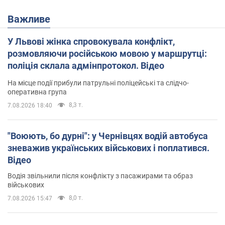
Важливе
У Львові жінка спровокувала конфлікт,
розмовляючи російською мовою у маршрутці:
поліція склала адмінпротокол. Відео
На місце події прибули патрульні поліцейські та слідчо-
оперативна група
8,3 т.
7.08.2026 18:40
"Воюють, бо дурні": у Чернівцях водій автобуса
зневажив українських військових і поплатився.
Відео
Водія звільнили після конфлікту з пасажирами та образ
військових
8,0 т.
7.08.2026 15:47