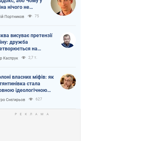
адокс, або Чому у
іна нічого не
шло з Україною
75
лій Портников
ква висуває претензії
іну: дружба
етворюється на
ежність Росії від
2,7 т.
ор Каспрук
таю
олоні власних міфів: як
тянтинівка стала
овною ідеологічною
ткою для російських
627
ро Снєгирьов
пантів