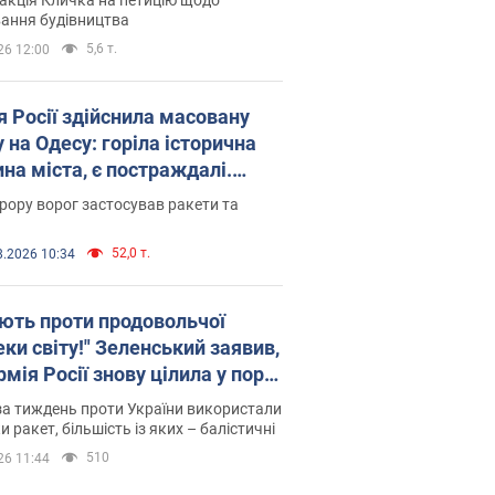
ковського вірянина"
ання будівництва
5,6 т.
26 12:00
я Росії здійснила масовану
 на Одесу: горіла історична
на міста, є постраждалі.
 та відео
рору ворог застосував ракети та
52,0 т.
8.2026 10:34
ють проти продовольчої
ки світу!" Зеленський заявив,
мія Росії знову цілила у порт
сі
а тиждень проти України використали
и ракет, більшість із яких – балістичні
510
26 11:44