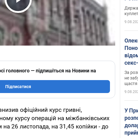
розп
Play Video
Держа
куплет
9.08.20
Олек
Поно
відо
секс
який
сі головного — підпишіться на Новини на
За роз
маю
не заб
щастя
Підписатися
9.08.20
знизив офіційний курс гривні,
У Пр
розпо
ному курсу операцій на міжбанківських
дола
на 26 листопада, на 31,45 копійки - до
прий