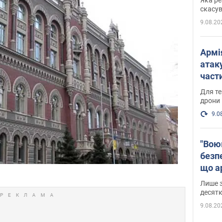
"мос
скасув
9.08.20
Армі
атаку
части
Фото
Для те
дрони
9.0
"Вою
безпе
що ар
в Оде
Лише з
десятк
9.08.20