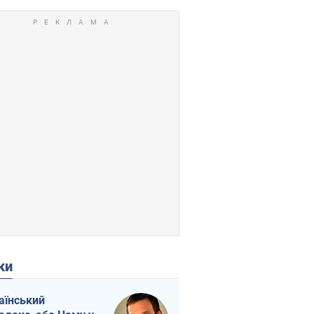
ки
аїнський