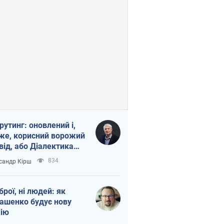
рутинг: оновлений і,
же, корисний ворожий
від, або Діалектика
агливого боягузтва
834
сандр Кірш
зброї, ні людей: як
ашенко будує нову
ію