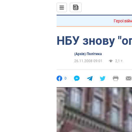
Герої вій
НБУ знову "о
(Архів) Політика
26.11.2008 09:01
2,1 т.
0