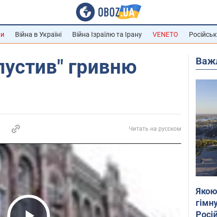
ни
Війна в Україні
Війна Ізраїлю та Ірану
VENETO
Російськ
Важ
пустив" гривню
Читать на русском
Якою
гімну
Росій