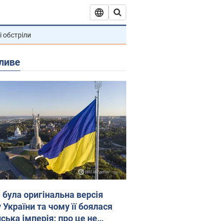
і обстріли
ливе
 була оригінальна версія
 України та чому її боялася
ська імперія: про це не