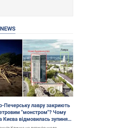
P NEWS
о-Печерську лавру закриють
етровим "монстром"? Чому
а Києва відмовилась зупиняти
вництво хмарочоса
акція Кличка на петицію щодо