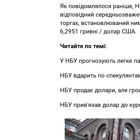
Як повідомлялося раніше, Н
відповідний середньозваже
торгах, встановлюваний ним 
6,2951 гривні / долар США.
Читайте по темі:
У НБУ прогнозують легке па
НБУ вдарить по спекулянта
НБУ продає долари, але гро
НБУ прив'язав долар до кур