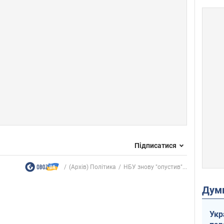
Підписатися
(Архів) Політика
НБУ знову "опустив"...
Дум
Укр