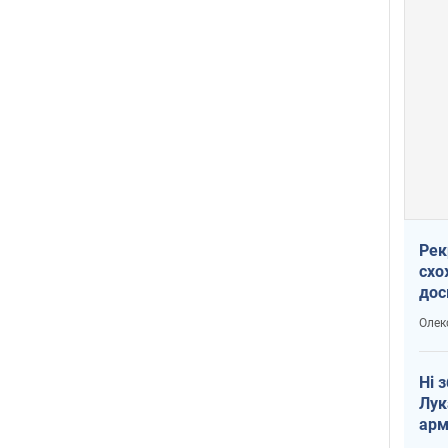
Рек
схо
дос
виб
Олек
Ні 
Лук
арм