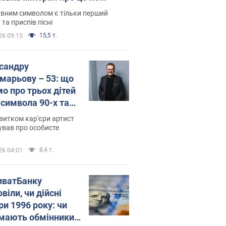
овідають у школі
вним символом є тільки перший
 та приспів пісні
15,5 т.
26 09:15
сандру
марьову – 53: що
мо про трьох дітей
-символа 90-х та
 вигляд вони
витком кар'єри артист
ть
ував про особисте
8,4 т.
26 04:01
иватБанку
віли, чи дійсні
ри 1996 року: чи
мають обмінники