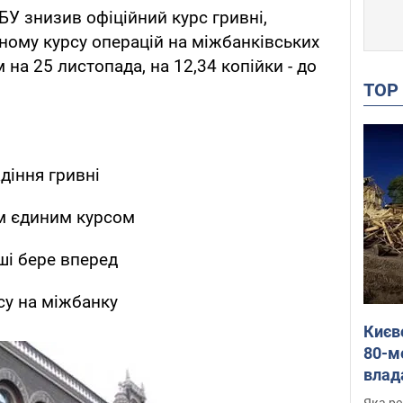
БУ знизив офіційний курс гривні,
ному курсу операцій на міжбанківських
на 25 листопада, на 12,34 копійки - до
TO
діння гривні
м єдиним курсом
ші бере вперед
су на міжбанку
Києв
80-м
влад
буді
Яка ре