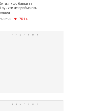
анки такі купюри
ити, якщо банки та
і пункти не приймають
долари
75,4 т.
26 02:20