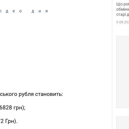
та б
Що роб
обмінн
ідео дня
старі 
9.08.20
йського рубля становить:
6828 грн);
2 Грн).