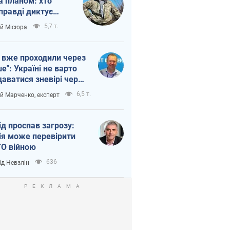
а планом: хто
правді диктує
п війни
5,7 т.
ій Місюра
 вже проходили через
ше": Україні не варто
даватися зневірі через
етний терор
6,5 т.
ій Марченко, експерт
ід проспав загрозу:
ія може перевірити
О війною
636
ід Невзлін