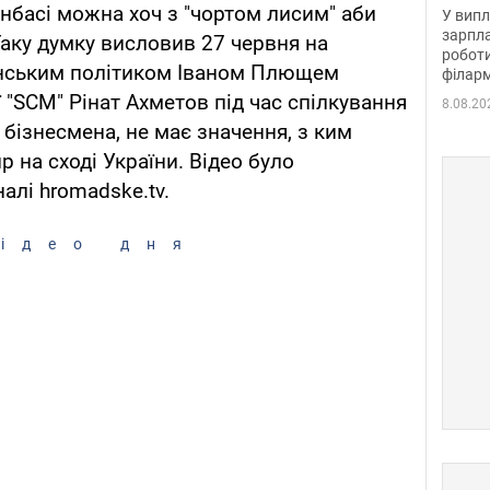
отри
нбасі можна хоч з "чортом лисим" аби
У випл
зарпла
Таку думку висловив 27 червня на
роботи
їнським політиком Іваном Плющем
філарм
 "SCM" Рінат Ахметов під час спілкування
8.08.20
бізнесмена, не має значення, з ким
 на сході України. Відео було
алі hromadske.tv.
ідео дня