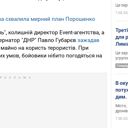
7.08.20
ва схвалила мирний план Порошенко
Трет
", колишній директор Event-агентства, а
для 
ернатор "ДНР" Павло Губарєв
зажадав
Лима
 майно на користь терористів. При
диск
Це зар
их умов, бойовики нібито погодяться на
угруп
Cпецп
В ок
поту
дим. 
Місто,
дронів
7.08.20