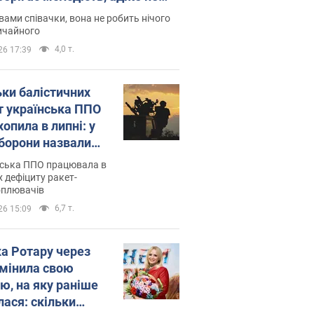
дітей
вами співачки, вона не робить нічого
ичайного
4,0 т.
26 17:39
ьки балістичних
т українська ППО
опила в липні: у
борони назвали
у
нська ППО працювала в
 дефіциту ракет-
оплювачів
6,7 т.
26 15:09
ка Ротару через
змінила свою
ю, на яку раніше
лася: скільки