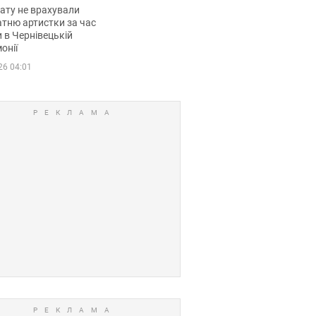
мувала співачка
ату не врахували
тню артистки за час
 в Чернівецькій
онії
26 04:01