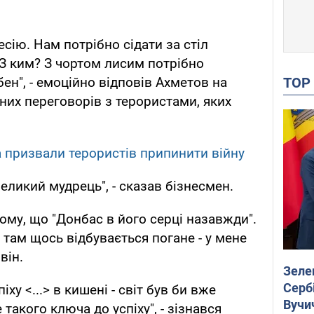
сію. Нам потрібно сідати за стіл
 З ким? З чортом лисим потрібно
TO
бен", - емоційно відповів Ахметов на
них переговорів з терористами, яких
 призвали терористів припинити війну
великий мудрець", - сказав бізнесмен.
тому, що "Донбас в його серці назавжди".
 там щось відбувається погане - у мене
він.
Зеле
Сербі
ху <...> в кишені - світ був би вже
Вучи
такого ключа до успіху", - зізнався