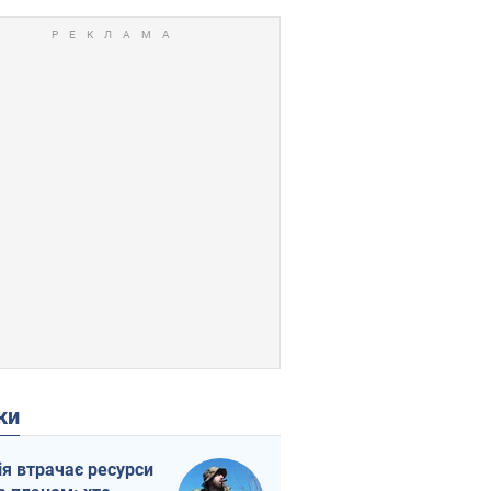
ки
ія втрачає ресурси