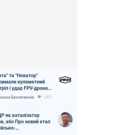
рта" та "Новатор"
римали кулеметний
тріл і удар FPV-дрона,
тувавши життя
1,4 т.
їнська Бронетехніка
церу ЗСУ
Р як каталізатор
ни, або Про новий етап
ійсько-
нічнокорейського