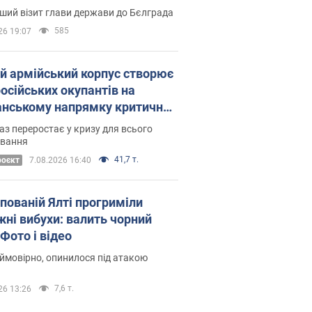
Це перший візит глави держави до Бєлграда
585
26 19:07
ій армійський корпус створює
російських окупантів на
нському напрямку критичний
омфорт: як це вдалося
аз переростає у кризу для всього
овання
41,7 т.
роєкт
7.08.2026 16:40
упованій Ялті прогриміли
жні вибухи: валить чорний
Фото і відео
 ймовірно, опинилося під атакою
7,6 т.
26 13:26