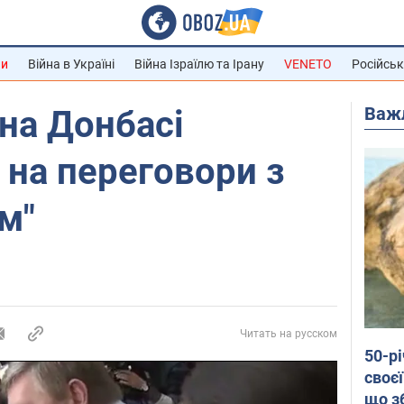
ни
Війна в Україні
Війна Ізраїлю та Ірану
VENETO
Російськ
Важ
на Донбасі
 на переговори з
м"
Читать на русском
50-р
своєї
що з