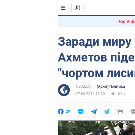
Герої вій
Заради миру 
Ахметов піде
"чортом лиси
OBOZ.UA
(Архів) Політика
27.06.2014 15:50
8,5 т.
29