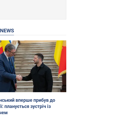
P NEWS
нський вперше прибув до
ї: планується зустріч із
чем