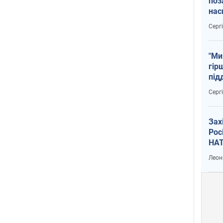
поз
нас
тем
Серг
"Ми
гір
під
рак
Серг
Зах
Рос
НАТ
Леон