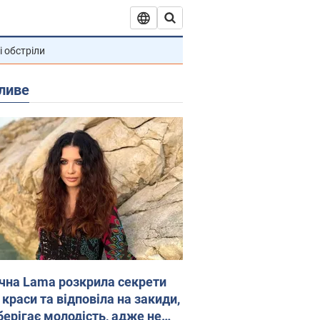
і обстріли
ливе
ічна Lama розкрила секрети
 краси та відповіла на закиди,
берігає молодість, адже не