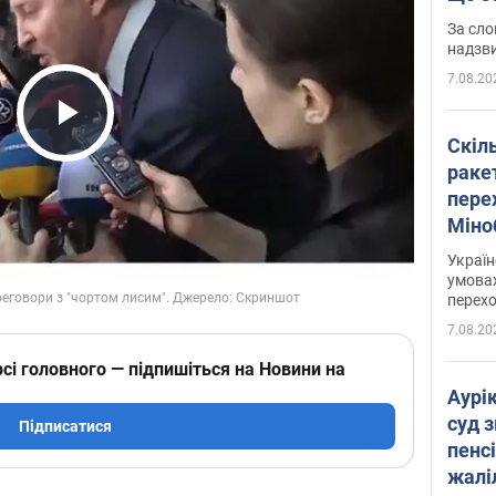
має 
За сло
надзв
7.08.20
Play Video
Скіл
раке
перех
Міно
цифр
Украї
умовах
перех
7.08.20
сі головного — підпишіться на Новини на
Аурі
суд 
Підписатися
пенсі
жалі