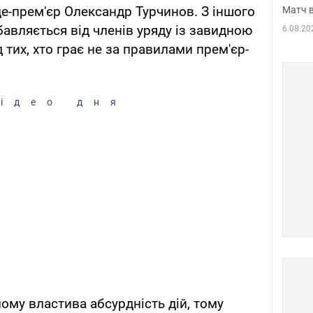
е-прем'єр Олександр Турчинов. З іншого
Матч в
збавляється від членів уряду із завидною
6.08.20
д тих, хто грає не за правилами прем'єр-
ідео дня
ому властива абсурдність дій, тому