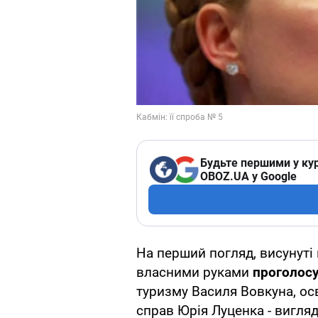
Будьте першими у кур
OBOZ.UA у Google
На перший погляд, висунуті 
власними руками
проголосу
туризму Василя Вовкуна, осв
справ Юрія Луценка - вигляда