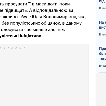
під
ть просувати її в маси доти, поки
кри
Вікт
е підвищать. А відповідальною за
важливо - буде Юлія Володимирівна, яка,
На 
 без популістських обіцянок, в даному
вис
голосувати - це менше зло, ніж
Вікт
улістські ініціативи
.
Про
біл
теп
від
Влад
у К