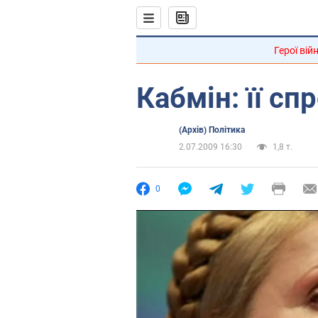
Герої вій
Кабмін: її сп
(Архів) Політика
2.07.2009 16:30
1,8 т.
0