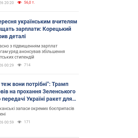
56,0 т.
26 20:20
вересня українським вчителям
ищать зарплати: Корецький
рив деталі
асно з підвищенням зарплат
гам уряд анонсував збільшення
тських стипендій
714
26 00:29
 теж вони потрібні": Трамп
овів на прохання Зеленського
 передачі Україні ракет для
ot
анські запаси окремих боєприпасів
ені
171
26 00:59