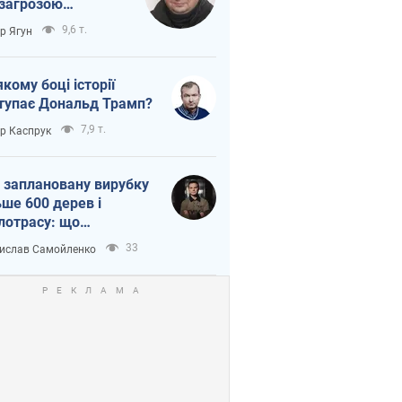
 загрозою
тична логістика
9,6 т.
ор Ягун
якому боці історії
тупає Дональд Трамп?
7,9 т.
ор Каспрук
 заплановану вирубку
ьше 600 дерев і
лотрасу: що
бувається на Теремках
33
ислав Самойленко
иєві