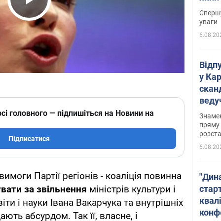
"агр
Play Video
Спершу
уваги
6.08.20
Відп
у Ка
скан
веду
захе
сі головного — підпишіться на Новини на
Знаме
пряму 
розста
Підписатися
6.08.20
вимоги Партії регіонів - коаліція повинна
"Дин
стар
вати за звільнення
міністрів культури і
квалі
іти і науки Івана Вакарчука та внутрішніх
конф
ють абсурдом. Так її, власне, і