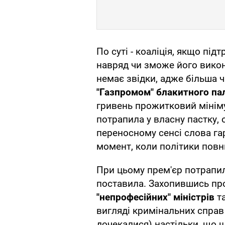
По суті - коаліція, якщо пі
навряд чи зможе його викона
немає звідки, адже більша 
"Газпромом" блакитного па
гривень прожитковий мінім
потрапила у власну пастку, 
переносному сенсі слова га
момент, коли політики повн
При цьому прем'єр потрапил
поставила. Захопившись п
"непрофесійних" міністрів
та
вигляді кримінальних справ 
дочекалися) настільки, що щ