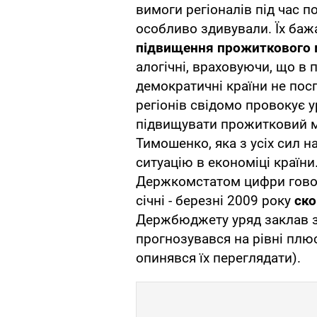
вимоги регіоналів під час п
особливо здивували. Їх ба
підвищення прожиткового м
алогічні, враховуючи, що в 
демократичні країни не пос
регіонів свідомо провокує у
підвищувати прожитковий мі
Тимошенко, яка з усіх сил 
ситуацію в економіці країн
Держкомстатом цифри говор
січні - березні 2009 року
ско
Держбюджету уряд заклав з
прогнозувався на рівні плюс 
опинявся їх переглядати).