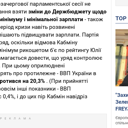
озачергової парламентської сесії не
жання взяти
зміни до Держбюджету щодо
TO
інімуму і мінімальної зарплати
- також
період кризи навіть розвинені
пішають підвищувати зарплати. Партія
ряд, оскільки відмова Кабміну
німум рикошетом б'є по рейтингу Юлії
намагається довести, що уряд контролює
и. При цьому оприлюднені
ять про протилежне - ВВП України в
ротився на 20,3%
. (При прийнятті
овсім інші показники - ВВП
"Зах
0,4%, і до цих пір Кабмін навідріз
Зеле
FREYJ
підтр
Європе
спільн