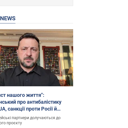
P NEWS
ист нашого життя":
нський про антибалістику
A, санкції проти Росії й
имку аграріїв. Відео
йські партнери долучаються до
ого проєкту