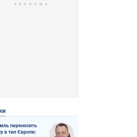
ки
мль переносить
ну в тил Європи: