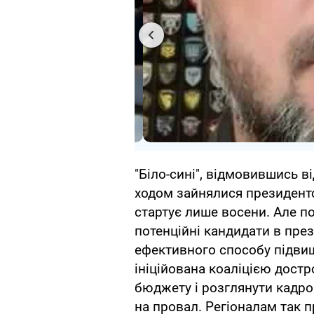
"Біло-сині", відмовившись в
ходом зайнялися президент
стартує лише восени. Але п
потенційні кандидати в пре
ефективного способу підвищ
ініційована коаліцією достр
бюджету і розглянути кадро
на провал. Регіоналам так 