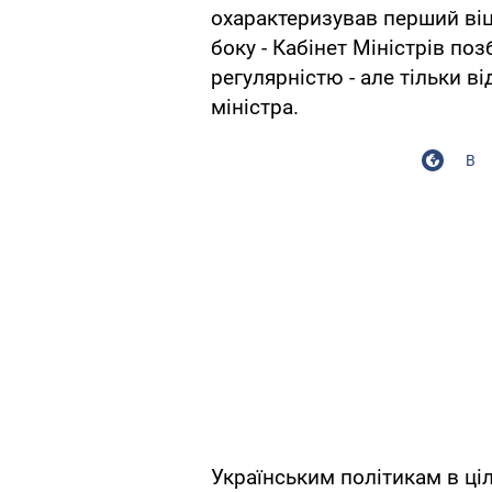
охарактеризував перший віц
боку - Кабінет Міністрів по
регулярністю - але тільки ві
міністра.
В
Українським політикам в ціл