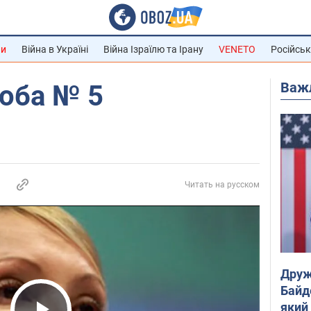
ни
Війна в Україні
Війна Ізраїлю та Ірану
VENETO
Російськ
Важ
роба № 5
Читать на русском
Друж
Байд
який