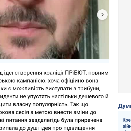
ід ідеї створення коаліції ПРіБЮТ, повним
ською кампанією, хоча офіційно вона
оки є можливість виступати з трибуни,
зиденти не упустять настільки дешевого й
ити власну популярність. Так що
Дум
окова сесія з метою внести зміни до
ві питання заздалегідь була приречена
Кре
вій
припала до душі ідея про підвищення