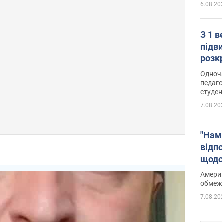
6.08.20
З 1 
підв
розк
Одноч
педаго
студен
7.08.20
"Нам
відп
щодо
Patri
Америк
обмеж
7.08.20