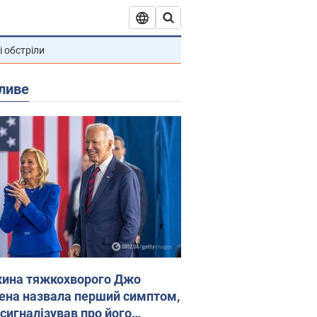
і обстріли
ливе
ина тяжкохворого Джо
ена назвала перший симптом,
 сигналізував про його