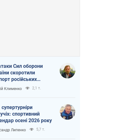
атаки Сил оборони
аїни скоротили
порт російських
топродуктів
2,1 т.
ій Клименко
 супертурніри
учіх: спортивний
ендар осені 2026 року
5,7 т.
сандр Липенко