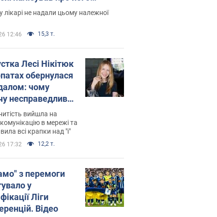
есивний" рак
 лікарі не надали цьому належної
15,3 т.
26 12:46
устка Лесі Нікітюк
рпатах обернулася
далом: чому
чу несправедливо
йтили
нитість вийшла на
комунікацію в мережі та
вила всі крапки над "і"
12,2 т.
26 17:32
амо" з перемоги
тувало у
фікації Ліги
еренцій. Відео