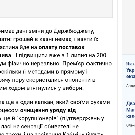
дтримає дані зміни до Держбюджету,
ти: грошей в казні немає, і взяти їх
частина йде на
оплату поставок
лива
. І підвищити вже з 1 липня на 200
ум фізично нереально. Прем'єр фактично
Як 
Укр
оскільки її методами в прямому і
екс
рячу пору скористалися опоненти в
наф
Андр
им ходом втягнулися у вибори.
а ще в один капкан, який своїми руками
Два
роцесом
очищення уряду від
Маг
кал
 ще й "корупціонерів" (підтверджень у
ласі на сенсації обивателі не
Олек
е трохи, і на засідання Кабміну будуть