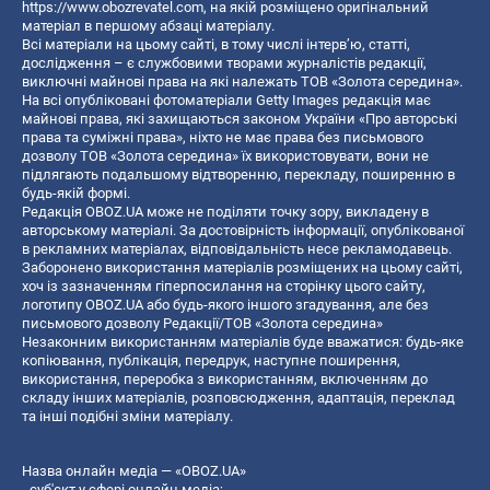
https://www.obozrevatel.com
, на якій розміщено оригінальний
матеріал в першому абзаці матеріалу.
Всі матеріали на цьому сайті, в тому числі інтерв’ю, статті,
дослідження – є службовими творами журналістів редакції,
виключні майнові права на які належать ТОВ «Золота середина».
На всі опубліковані фотоматеріали Getty Images редакція має
майнові права, які захищаються законом України «Про авторські
права та суміжні права», ніхто не має права без письмового
дозволу ТОВ «Золота середина» їх використовувати, вони не
підлягають подальшому відтворенню, перекладу, поширенню в
будь-якій формі.
Редакція OBOZ.UA може не поділяти точку зору, викладену в
авторському матеріалі. За достовірність інформації, опублікованої
в рекламних матеріалах, відповідальність несе рекламодавець.
Заборонено використання матеріалів розміщених на цьому сайті,
хоч із зазначенням гіперпосилання на сторінку цього сайту,
логотипу OBOZ.UA або будь-якого іншого згадування, але без
письмового дозволу Редакції/ТОВ «Золота середина»
Незаконним використанням матеріалів буде вважатися: будь-яке
копiювання, публiкацiя, передрук, наступне поширення,
використання, переробка з використанням, включенням до
складу інших матеріалів, розповсюдження, адаптація, переклад
та інші подібні зміни матеріалу.
Назва онлайн медіа — «OBOZ.UA»
- суб'єкт у сфері онлайн медіа;