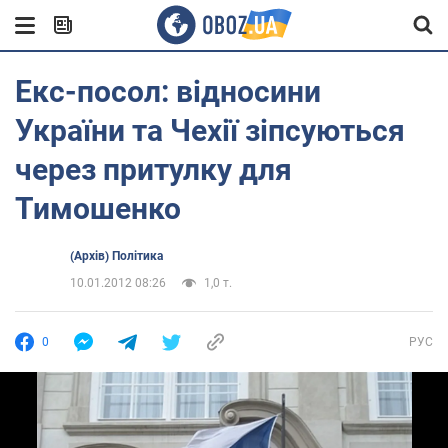
Екс-посол: відносини
України та Чехії зіпсуються
через притулку для
Тимошенко
(Архів) Політика
10.01.2012 08:26
1,0 т.
0
РУС