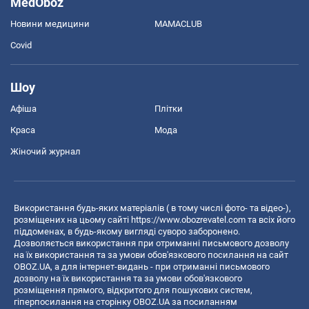
MedOboz
Новини медицини
MAMACLUB
Covid
Шоу
Афіша
Плітки
Краса
Мода
Жіночий журнал
Використання будь-яких матеріалів ( в тому числі фото- та відео-),
розміщених на цьому сайті
https://www.obozrevatel.com
та всіх його
піддоменах, в будь-якому вигляді суворо заборонено.
Дозволяється використання при отриманні письмового дозволу
на їх використання та за умови обов'язкового посилання на сайт
OBOZ.UA, а для інтернет-видань - при отриманні письмового
дозволу на їх використання та за умови обов'язкового
розміщення прямого, відкритого для пошукових систем,
гіперпосилання на сторінку OBOZ.UA за посиланням