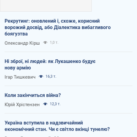
Рекрутинг: оновлений і, схоже, корисний
ворожий досвід, або Діалектика вибагливого
боягузтва
Олександр Кірш
1,0 т.
Ні зброї, ні людей: як Лукашенко будує
нову армію
Ігар Тишкевич
16,3 т.
Коли закінчиться війна?
Юрій Хрістензен
12,3 т.
Україна вступила в надзвичайний
економічний стан. Чи є світло вкінці тунелю?