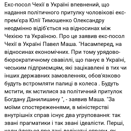
Екс-посол Чехії в Україні впевнений, що
надання політичного притулку чоловікові екс-
прем'єра Юлії Тимошенко Олександру
неодмінно відіб'ється на відносинах між
Чехією та Україною. Про це заявив екс-посол
Чехії в Україні Павел Маша. "Насамперед, на
відносинах економічних. При тому урядово-
бюрократичному свавіллі, що панує в Україні,
чеським підприємцям, які зацікавлені в тих чи
інших державних замовленнях, обов'язково
будуть встромляти палиці в колеса . Будуть
мстити, як мстилися за політичний притулок
Богдану Данилишину ", - заявив Маша. "За
моїми спостереженнями, в міністерстві
внутрішніх справ існує два угруповання: так
звані прагматики і так звані ідеалісти. Перші,
коли йдеться про такі делікатні справи, як