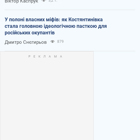
Віктор Каспрук
3,2 т.
У полоні власних міфів: як Костянтинівка
стала головною ідеологічною пасткою для
російських окупантів
Дмитро Снєгирьов
879