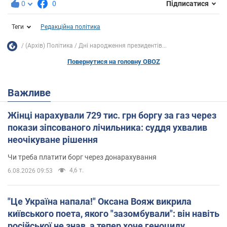
0
0
Підписатися
Теги
Редакційна політика
(Архів) Політика
Дні народження президентів...
Повернутися на головну OBOZ
Важливе
Жінці нарахували 729 тис. грн боргу за газ через
покази зіпсованого лічильника: суддя ухвалив
неочікуване рішення
Чи треба платити борг через донарахування
4,6 т.
6.08.2026 09:53
"Це Україна напала!" Оксана Вояж викрила
київського поета, якого "зазомбували": він навіть
російської не знав, а тепер хоче геноциду