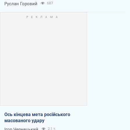
Руслан Горовий
687
Ось кінцева мета російського
масованого удару
Ігор Чернецький
2,1 т.