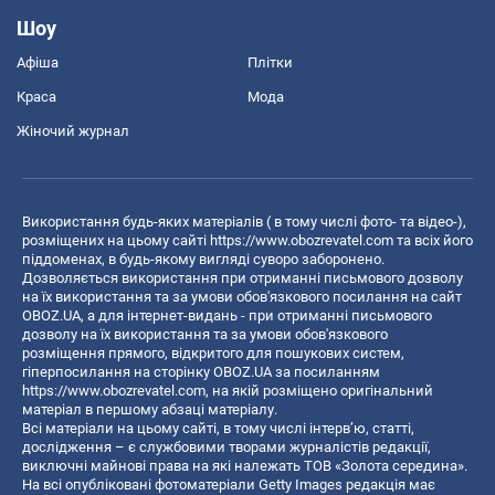
Шоу
Афіша
Плітки
Краса
Мода
Жіночий журнал
Використання будь-яких матеріалів ( в тому числі фото- та відео-),
розміщених на цьому сайті
https://www.obozrevatel.com
та всіх його
піддоменах, в будь-якому вигляді суворо заборонено.
Дозволяється використання при отриманні письмового дозволу
на їх використання та за умови обов'язкового посилання на сайт
OBOZ.UA, а для інтернет-видань - при отриманні письмового
дозволу на їх використання та за умови обов'язкового
розміщення прямого, відкритого для пошукових систем,
гіперпосилання на сторінку OBOZ.UA за посиланням
https://www.obozrevatel.com
, на якій розміщено оригінальний
матеріал в першому абзаці матеріалу.
Всі матеріали на цьому сайті, в тому числі інтерв’ю, статті,
дослідження – є службовими творами журналістів редакції,
виключні майнові права на які належать ТОВ «Золота середина».
На всі опубліковані фотоматеріали Getty Images редакція має