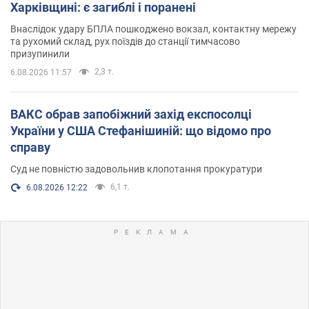
Харківщині: є загиблі і поранені
Внаслідок удару БПЛА пошкоджено вокзал, контактну мережу
та рухомий склад, рух поїздів до станції тимчасово
призупинили
2,3 т.
6.08.2026 11:57
ВАКС обрав запобіжний захід експосолці
України у США Стефанішиній: що відомо про
справу
Суд не повністю задовольнив клопотання прокуратури
6,1 т.
6.08.2026 12:22