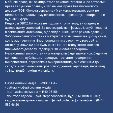
майнові права, які захищаються законом України «Про авторські
права та суміжні права», ніхто не має права без письмового
дозволу ТОВ «Золота середина» їх використовувати, вони не
підлягають подальшому відтворенню, перекладу, поширенню в
будь-якій формі.
Редакція OBOZ.UA може не поділяти точку зору, викладену в
авторському матеріалі. За достовірність інформації, опублікованої
в рекламних матеріалах, відповідальність несе рекламодавець.
Заборонено використання матеріалів розміщених на цьому сайті,
хоч із зазначенням гіперпосилання на сторінку цього сайту,
логотипу OBOZ.UA або будь-якого іншого згадування, але без
письмового дозволу Редакції/ТОВ «Золота середина»
Незаконним використанням матеріалів буде вважатися: будь-яке
копiювання, публiкацiя, передрук, наступне поширення,
використання, переробка з використанням, включенням до
складу інших матеріалів, розповсюдження, адаптація, переклад
та інші подібні зміни матеріалу.
Назва онлайн медіа — «OBOZ.UA»
- суб'єкт у сфері онлайн медіа;
- ідентифікатор медіа — R40-06156;
- поштова адреса — вул. Деревообробна, буд. 7, м. Київ, 01013;
- адреса електронної пошти —
[email protected]
; - телефон — (044)
585 46 20