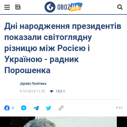
Дні народження президентів
показали світоглядну
різницю між Росією і
Україною - радник
Порошенка
(Архів) Політика
9.10.2014 11:35
10,5 т.
0
РУС