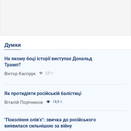
Думки
На якому боці історії виступає Дональд
Трамп?
Віктор Каспрук
2,0 т.
Як протидіяти російській балістиці
Віталій Портников
18,9 т.
"Покоління олів'є": звичка до російського
виявилася сильнішою за війну