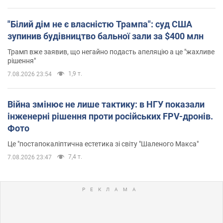
"Білий дім не є власністю Трампа": суд США
зупинив будівництво бальної зали за $400 млн
Трамп вже заявив, що негайно подасть апеляцію а це "жахливе
рішення"
1,9 т.
7.08.2026 23:54
Війна змінює не лише тактику: в НГУ показали
інженерні рішення проти російських FPV-дронів.
Фото
Це "постапокаліптична естетика зі світу "Шаленого Макса"
7,4 т.
7.08.2026 23:47