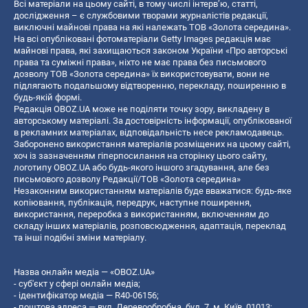
Всі матеріали на цьому сайті, в тому числі інтерв’ю, статті,
дослідження – є службовими творами журналістів редакції,
виключні майнові права на які належать ТОВ «Золота середина».
На всі опубліковані фотоматеріали Getty Images редакція має
майнові права, які захищаються законом України «Про авторські
права та суміжні права», ніхто не має права без письмового
дозволу ТОВ «Золота середина» їх використовувати, вони не
підлягають подальшому відтворенню, перекладу, поширенню в
будь-якій формі.
Редакція OBOZ.UA може не поділяти точку зору, викладену в
авторському матеріалі. За достовірність інформації, опублікованої
в рекламних матеріалах, відповідальність несе рекламодавець.
Заборонено використання матеріалів розміщених на цьому сайті,
хоч із зазначенням гіперпосилання на сторінку цього сайту,
логотипу OBOZ.UA або будь-якого іншого згадування, але без
письмового дозволу Редакції/ТОВ «Золота середина»
Незаконним використанням матеріалів буде вважатися: будь-яке
копiювання, публiкацiя, передрук, наступне поширення,
використання, переробка з використанням, включенням до
складу інших матеріалів, розповсюдження, адаптація, переклад
та інші подібні зміни матеріалу.
Назва онлайн медіа — «OBOZ.UA»
- суб'єкт у сфері онлайн медіа;
- ідентифікатор медіа — R40-06156;
- поштова адреса — вул. Деревообробна, буд. 7, м. Київ, 01013;