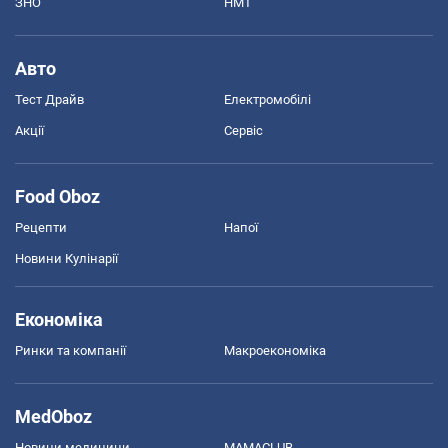
ЗНО
НМТ
Авто
Тест Драйв
Електромобілі
Акції
Сервіс
Food Oboz
Рецепти
Напої
Новини Кулінарії
Економіка
Ринки та компанії
Макроекономіка
MedOboz
Новини медицини
MAMACLUB