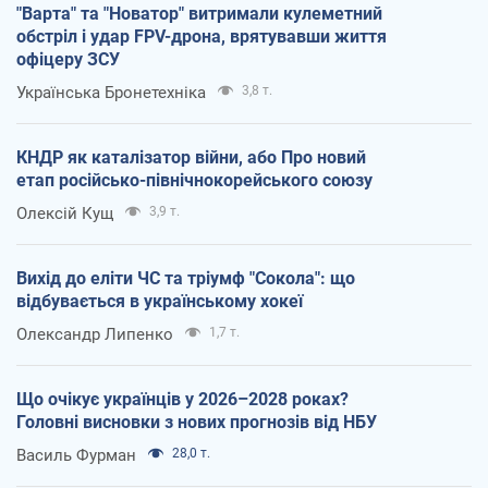
"Варта" та "Новатор" витримали кулеметний
обстріл і удар FPV-дрона, врятувавши життя
офіцеру ЗСУ
Українська Бронетехніка
3,8 т.
КНДР як каталізатор війни, або Про новий
етап російсько-північнокорейського союзу
Олексій Кущ
3,9 т.
Вихід до еліти ЧС та тріумф "Сокола": що
відбувається в українському хокеї
Олександр Липенко
1,7 т.
Що очікує українців у 2026–2028 роках?
Головні висновки з нових прогнозів від НБУ
Василь Фурман
28,0 т.