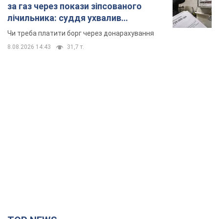
за газ через покази зіпсованого
лічильника: суддя ухвалив
неочікуване рішення
Чи треба платити борг через донарахування
8.08.2026 14:43
31,7 т.