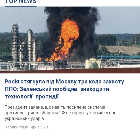
TOP NEWS
Росія стягнула під Москву три кола захисту
ППО: Зеленський пообіцяв "знаходити
технології" протидії
Президент заявив, що навіть посилена система
протиповітряної оборони РФ не гарантує захисту від
українських ударів
8 годин тому
55,2 т.