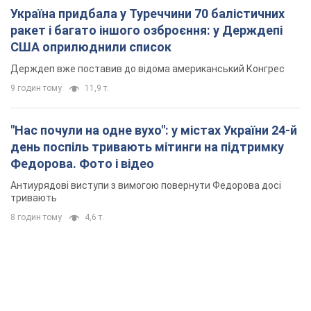
Україна придбала у Туреччини 70 балістичних
ракет і багато іншого озброєння: у Держдепі
США оприлюднили список
Держдеп вже поставив до відома американський Конгрес
9 годин тому
11,9 т.
"Нас почули на одне вухо": у містах України 24-й
день поспіль тривають мітинги на підтримку
Федорова. Фото і відео
Антиурядові виступи з вимогою повернути Федорова досі
тривають
8 годин тому
4,6 т.