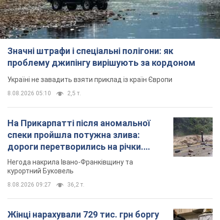
Значні штрафи і спеціальні полігони: як
проблему джипінгу вирішують за кордоном
Україні не завадить взяти приклад із країн Європи
8.08.2026 05:10
2,5 т.
На Прикарпатті після аномальної
спеки пройшла потужна злива:
дороги перетворились на річки.
Відео
Негода накрила Івано-Франківщину та
курортний Буковель
8.08.2026 09:27
36,2 т.
Жінці нарахували 729 тис. грн боргу