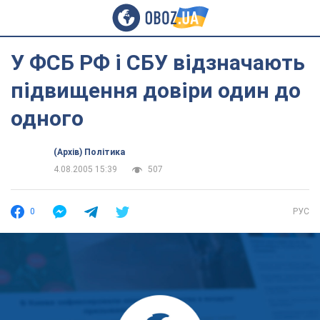
У ФСБ РФ і СБУ відзначають
підвищення довіри один до
одного
(Архів) Політика
4.08.2005 15:39
507
0
РУС