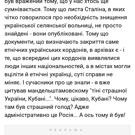
був вражений тому, що у нас хтось ще
сумнівається. Тому що листа Сталіна, в яких
чітко говорилося про необхідність знищення
української селянської вольниці, не просто
знайдені - вони опубліковані. Тому що
документи, що визначають закриття саме
етнічних українських кордонів, в архівах є - і
те, що всередині цих кордонів виявлялися
люди інших національностей, а в містах могли
вціліти й етнічні українці, суті справи не
міняє. І сучасники про це знали - я вже
цитував мандельштамовскому "тіні страшної
України, Кубані...". Чому, цікаво, Кубані? Чому
там був страшний голод? Адже
адміністративно це Росія... А ось тому й був!