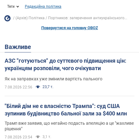
Теги
Редакційна політика
(Архів) Політика
Портников: заперечення антиукраїнського...
Повернутися на головну OBOZ
Важливе
АЗС "готуються" до суттєвого підвищення цін:
українцям розповіли, чого очікувати
Як на заправках уже змінили вартість пального
23,7 т.
7.08.2026 22:56
"Білий дім не є власністю Трампа": суд США
зупинив будівництво бальної зали за $400 млн
Трамп вже заявив, що негайно подасть апеляцію а це "жахливе
рішення"
3,1 т.
7.08.2026 23:54