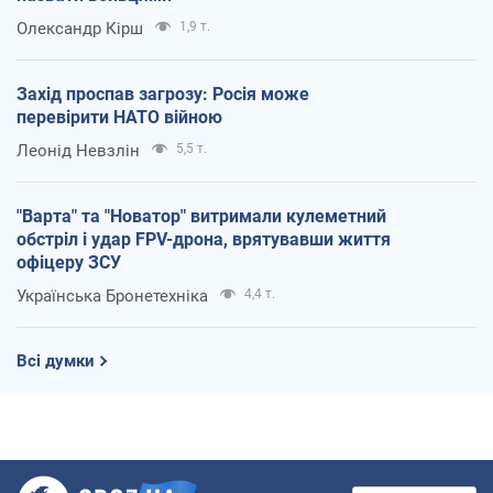
Олександр Кірш
1,9 т.
Захід проспав загрозу: Росія може
перевірити НАТО війною
Леонід Невзлін
5,5 т.
"Варта" та "Новатор" витримали кулеметний
обстріл і удар FPV-дрона, врятувавши життя
офіцеру ЗСУ
Українська Бронетехніка
4,4 т.
Всі думки