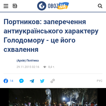
Портников: заперечення
антиукраїнського характеру
Голодомору - це його
схвалення
(Архів) Політика
29.11.2015 02:16
8,4 т.
14
РУС