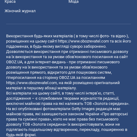
Краса
Мода
Жіночий журнал
Використання будь-яких матеріалів ( в тому числі фото- та відео-),
розміщених на цьому сайті
https://www.obozrevatel.com
та всіх його
піддоменах, в будь-якому вигляді суворо заборонено.
Дозволяється використання при отриманні письмового дозволу
на їх використання та за умови обов'язкового посилання на сайт
OBOZ.UA, а для інтернет-видань - при отриманні письмового
дозволу на їх використання та за умови обов'язкового
розміщення прямого, відкритого для пошукових систем,
гіперпосилання на сторінку OBOZ.UA за посиланням
https://www.obozrevatel.com
, на якій розміщено оригінальний
матеріал в першому абзаці матеріалу.
Всі матеріали на цьому сайті, в тому числі інтерв’ю, статті,
дослідження – є службовими творами журналістів редакції,
виключні майнові права на які належать ТОВ «Золота середина».
На всі опубліковані фотоматеріали Getty Images редакція має
майнові права, які захищаються законом України «Про авторські
права та суміжні права», ніхто не має права без письмового
дозволу ТОВ «Золота середина» їх використовувати, вони не
підлягають подальшому відтворенню, перекладу, поширенню в
будь-якій формі.