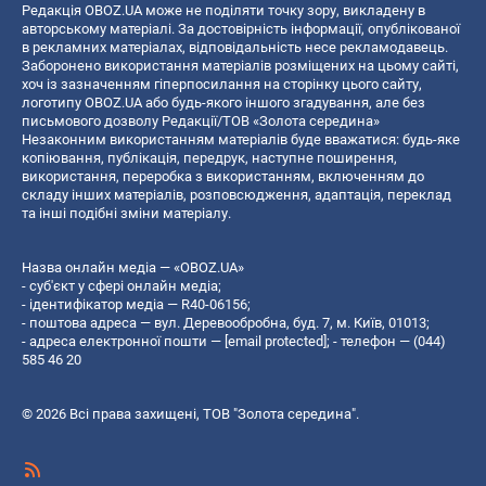
Редакція OBOZ.UA може не поділяти точку зору, викладену в
авторському матеріалі. За достовірність інформації, опублікованої
в рекламних матеріалах, відповідальність несе рекламодавець.
Заборонено використання матеріалів розміщених на цьому сайті,
хоч із зазначенням гіперпосилання на сторінку цього сайту,
логотипу OBOZ.UA або будь-якого іншого згадування, але без
письмового дозволу Редакції/ТОВ «Золота середина»
Незаконним використанням матеріалів буде вважатися: будь-яке
копiювання, публiкацiя, передрук, наступне поширення,
використання, переробка з використанням, включенням до
складу інших матеріалів, розповсюдження, адаптація, переклад
та інші подібні зміни матеріалу.
Назва онлайн медіа — «OBOZ.UA»
- суб'єкт у сфері онлайн медіа;
- ідентифікатор медіа — R40-06156;
- поштова адреса — вул. Деревообробна, буд. 7, м. Київ, 01013;
- адреса електронної пошти —
[email protected]
; - телефон — (044)
585 46 20
© 2026 Всі права захищені, ТОВ "Золота середина".