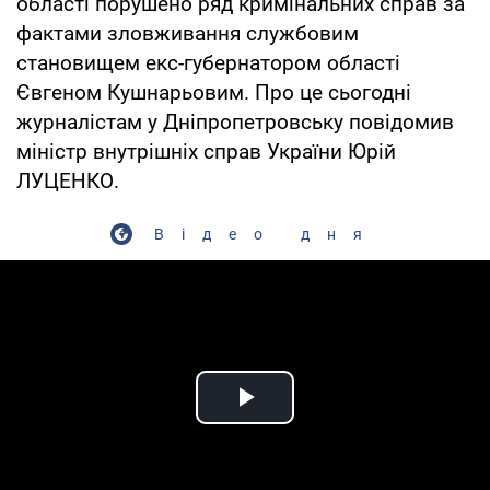
області порушено ряд кримінальних справ за
фактами зловживання службовим
становищем екс-губернатором області
Євгеном Кушнарьовим. Про це сьогодні
журналістам у Дніпропетровську повідомив
міністр внутрішніх справ України Юрій
ЛУЦЕНКО.
Відео дня
Play Video