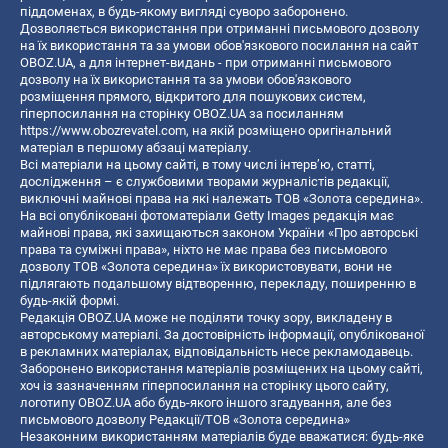
піддоменах, в будь-якому вигляді суворо заборонено.
Дозволяється використання при отриманні письмового дозволу
на їх використання та за умови обов'язкового посилання на сайт
OBOZ.UA, а для інтернет-видань - при отриманні письмового
дозволу на їх використання та за умови обов'язкового
розміщення прямого, відкритого для пошукових систем,
гіперпосилання на сторінку OBOZ.UA за посиланням
https://www.obozrevatel.com
, на якій розміщено оригінальний
матеріал в першому абзаці матеріалу.
Всі матеріали на цьому сайті, в тому числі інтерв’ю, статті,
дослідження – є службовими творами журналістів редакції,
виключні майнові права на які належать ТОВ «Золота середина».
На всі опубліковані фотоматеріали Getty Images редакція має
майнові права, які захищаються законом України «Про авторські
права та суміжні права», ніхто не має права без письмового
дозволу ТОВ «Золота середина» їх використовувати, вони не
підлягають подальшому відтворенню, перекладу, поширенню в
будь-якій формі.
Редакція OBOZ.UA може не поділяти точку зору, викладену в
авторському матеріалі. За достовірність інформації, опублікованої
в рекламних матеріалах, відповідальність несе рекламодавець.
Заборонено використання матеріалів розміщених на цьому сайті,
хоч із зазначенням гіперпосилання на сторінку цього сайту,
логотипу OBOZ.UA або будь-якого іншого згадування, але без
письмового дозволу Редакції/ТОВ «Золота середина»
Незаконним використанням матеріалів буде вважатися: будь-яке