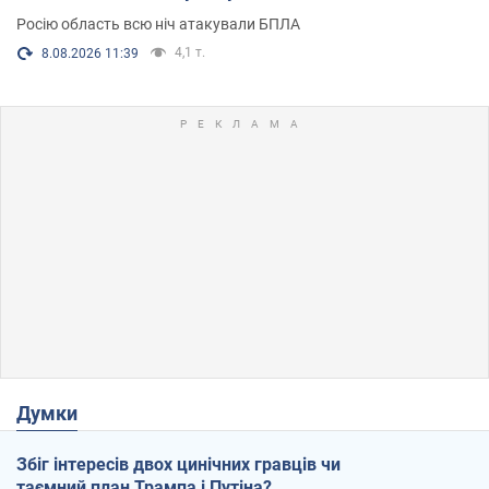
Росію область всю ніч атакували БПЛА
4,1 т.
8.08.2026 11:39
Думки
Збіг інтересів двох цинічних гравців чи
таємний план Трампа і Путіна?