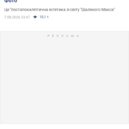
Фото
Це "постапокаліптична естетика зі світу "Шаленого Макса"
10,1 т.
7.08.2026 23:47