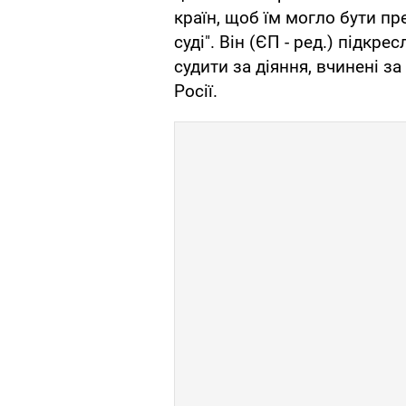
країн, щоб їм могло бути п
суді". Він (ЄП - ред.) підкр
судити за діяння, вчинені 
Росії.