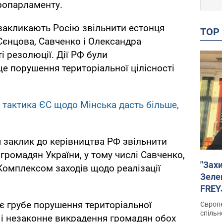
опарламенту.
закликають Росію звільнити естонця
TO
 Сєнцова, Савченко і Олександра
ті резолюції. Дії РФ були
ще порушення територіальної цілісності
 тактика ЄС щодо Мінська дасть більше,
я заклик до керівництва РФ звільнити
громадян України, у тому числі Савченко,
"Зах
Комплексом заходів щодо реалізації
Зеле
FREYJ
підтр
є грубе порушення територіальної
Європе
спільн
ії і незаконне викрадення громадян обох