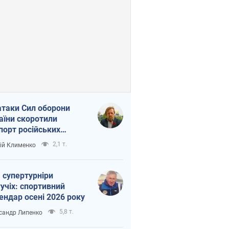
атаки Сил оборони
аїни скоротили
порт російських
топродуктів
2,1 т.
ій Клименко
 супертурніри
учіх: спортивний
ендар осені 2026 року
5,8 т.
сандр Липенко