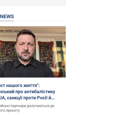
P NEWS
ист нашого життя":
нський про антибалістику
A, санкції проти Росії й
имку аграріїв. Відео
йські партнери долучаються до
ого проєкту