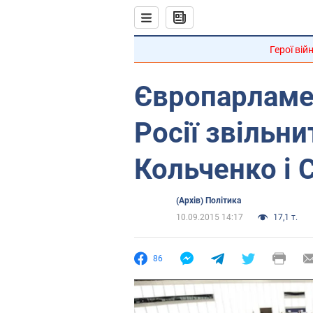
Герої вій
Європарламе
Росії звільни
Кольченко і 
(Архів) Політика
10.09.2015 14:17
17,1 т.
86