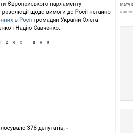
тати Європейського парламенту
Матч в
 резолюції щодо вимоги до Росії негайно
6.08.20
нних в Росії
громадян України Олега
нко і Надію Савченко.
ідео дня
лосувало 378 депутатів, -