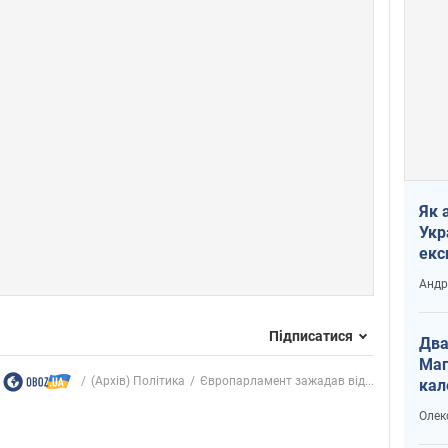
Як 
Укр
екс
наф
Андр
Підписатися
Два
Маг
(Архів) Політика
Європарламент зажадав від...
кал
Олек