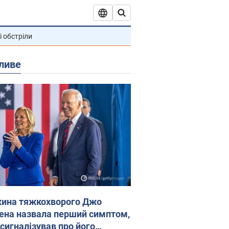
і обстріли
ливе
ина тяжкохворого Джо
ена назвала перший симптом,
 сигналізував про його