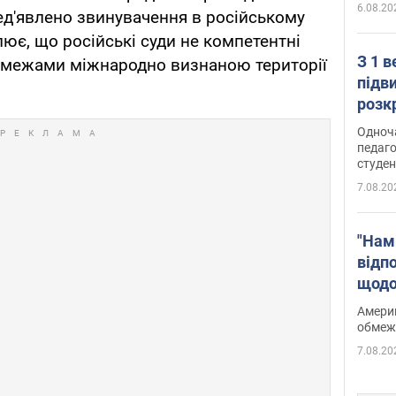
6.08.20
ред'явлено звинувачення в російському
еслює, що російські суди не компетентні
З 1 
за межами міжнародно визнаною території
підв
розк
Одноч
педаго
студен
7.08.20
"Нам
відп
щодо
Patri
Америк
обмеж
7.08.20