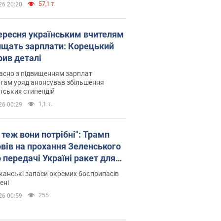
57,1 т.
26 20:20
вересня українським вчителям
ищать зарплати: Корецький
рив деталі
асно з підвищенням зарплат
гам уряд анонсував збільшення
тських стипендій
1,1 т.
26 00:29
 теж вони потрібні": Трамп
овів на прохання Зеленського
 передачі Україні ракет для
ot
анські запаси окремих боєприпасів
ені
255
26 00:59