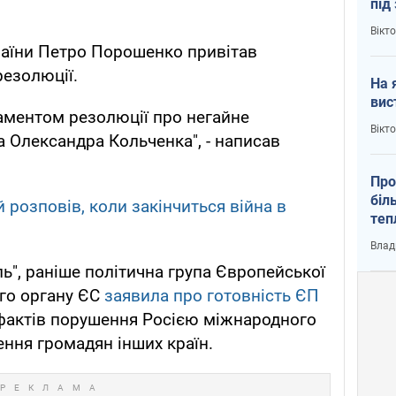
під
кри
Вікт
раїни Петро Порошенко привітав
резолюції.
На 
вис
аментом резолюції про негайне
Вікт
а Олександра Кольченка", - написав
Про
біл
розповів, коли закінчиться війна в
теп
від
Влад
у К
ь", раніше політична група Європейської
ого органу ЄС
заявила про готовність ЄП
актів порушення Росією міжнародного
ення громадян інших країн.