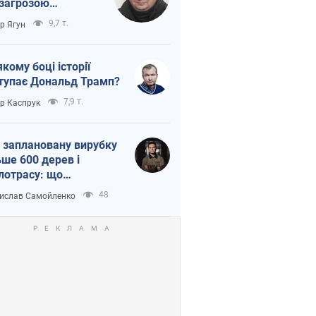
 загрозою
тична логістика
9,7 т.
ор Ягун
якому боці історії
тупає Дональд Трамп?
7,9 т.
ор Каспрук
 заплановану вирубку
ьше 600 дерев і
лотрасу: що
бувається на Теремках
48
ислав Самойленко
иєві