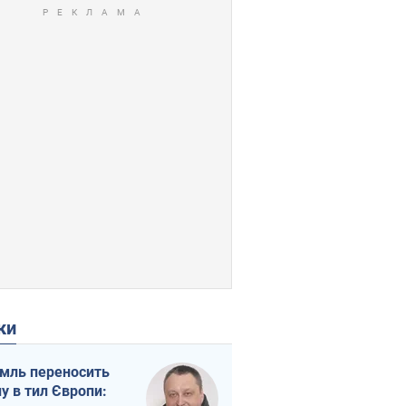
ки
мль переносить
ну в тил Європи: