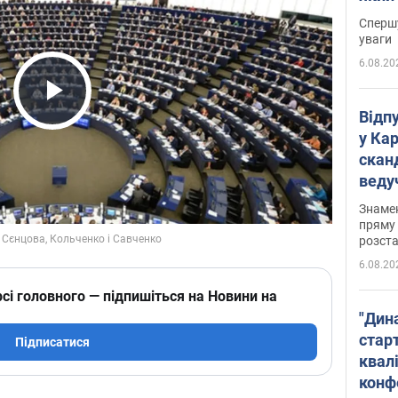
"агр
Спершу
уваги
6.08.20
Play Video
Відп
у Ка
скан
веду
захе
Знаме
пряму 
розста
6.08.20
сі головного — підпишіться на Новини на
"Дин
стар
Підписатися
квалі
конф