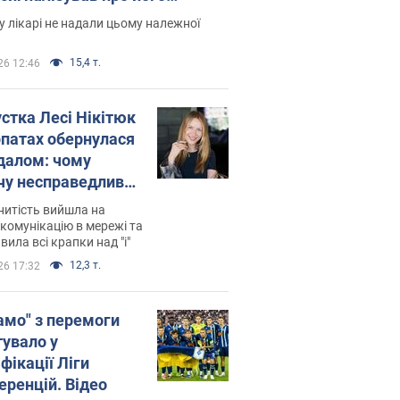
есивний" рак
 лікарі не надали цьому належної
15,4 т.
26 12:46
устка Лесі Нікітюк
рпатах обернулася
далом: чому
чу несправедливо
йтили
нитість вийшла на
комунікацію в мережі та
вила всі крапки над "і"
12,3 т.
26 17:32
амо" з перемоги
тувало у
фікації Ліги
еренцій. Відео