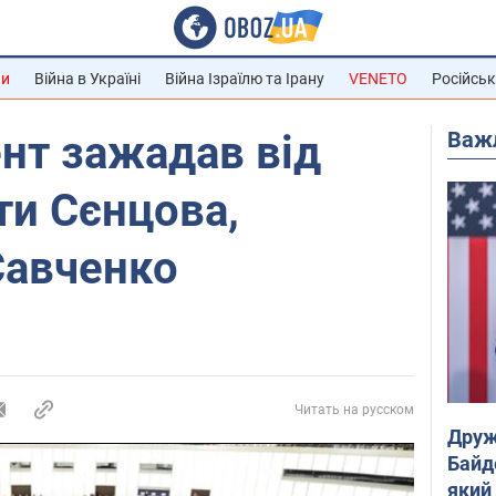
ни
Війна в Україні
Війна Ізраїлю та Ірану
VENETO
Російськ
Важ
нт зажадав від
ти Сєнцова,
Савченко
Читать на русском
Друж
Байд
який