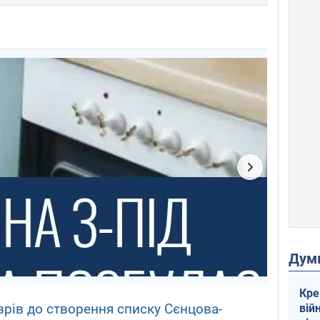
Дум
Кре
рів до створення списку Сєнцова-
вій