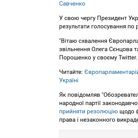
Савченко
У свою чергу Президент Ук
результати голосування по 
"Вітаю схвалення Європарл
звільнення Олега Сєнцова т
Порошенко у своєму Twitter.
Читайте:
Європарламентарій 
Україні
Як повідомляв "Обозревател
народної партії законодавч
прийняти резолюцію
щодо ф
права і незаконного викрад