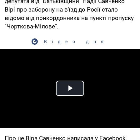
депутата від "Батьківщини" Надії Савченко
Вірі про заборону на в'їзд до Росії стало
відомо від прикордонника на пункті пропуску
"Чорткова-Мілове".
Відео дня
Play Video
Про це Віра Савченко написала у Facebook.