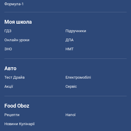
Формула-1
Моя школа
ГДЗ
Підручники
Онлайн уроки
ДПА
ЗНО
НМТ
Авто
Тест Драйв
Електромобілі
Акції
Сервіс
Food Oboz
Рецепти
Напої
Новини Кулінарії