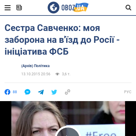
Сестра Савченко: моя
заборона на в'їзд до Росії -
ініціатива ФСБ
(Архів) Політика
13.10.2015 20:56
3,6 т.
88
РУС