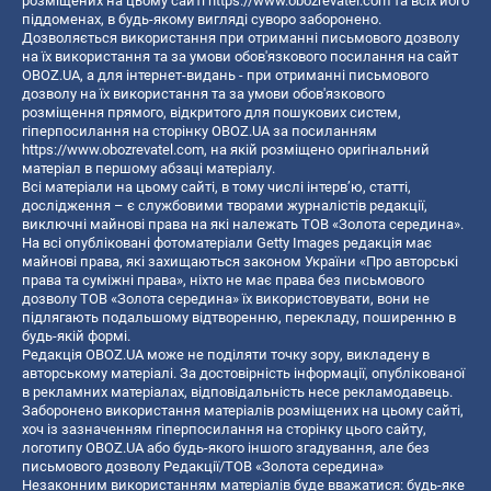
розміщених на цьому сайті
https://www.obozrevatel.com
та всіх його
піддоменах, в будь-якому вигляді суворо заборонено.
Дозволяється використання при отриманні письмового дозволу
на їх використання та за умови обов'язкового посилання на сайт
OBOZ.UA, а для інтернет-видань - при отриманні письмового
дозволу на їх використання та за умови обов'язкового
розміщення прямого, відкритого для пошукових систем,
гіперпосилання на сторінку OBOZ.UA за посиланням
https://www.obozrevatel.com
, на якій розміщено оригінальний
матеріал в першому абзаці матеріалу.
Всі матеріали на цьому сайті, в тому числі інтерв’ю, статті,
дослідження – є службовими творами журналістів редакції,
виключні майнові права на які належать ТОВ «Золота середина».
На всі опубліковані фотоматеріали Getty Images редакція має
майнові права, які захищаються законом України «Про авторські
права та суміжні права», ніхто не має права без письмового
дозволу ТОВ «Золота середина» їх використовувати, вони не
підлягають подальшому відтворенню, перекладу, поширенню в
будь-якій формі.
Редакція OBOZ.UA може не поділяти точку зору, викладену в
авторському матеріалі. За достовірність інформації, опублікованої
в рекламних матеріалах, відповідальність несе рекламодавець.
Заборонено використання матеріалів розміщених на цьому сайті,
хоч із зазначенням гіперпосилання на сторінку цього сайту,
логотипу OBOZ.UA або будь-якого іншого згадування, але без
письмового дозволу Редакції/ТОВ «Золота середина»
Незаконним використанням матеріалів буде вважатися: будь-яке