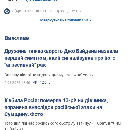
Теги
Редакційна політика
(Архів) Політика
Плющ: фракції НУ-НС...
Повернутися на головну OBOZ
Важливе
Дружина тяжкохворого Джо Байдена назвала
перший симптом, який сигналізував про його
"агресивний" рак
Спершу лікарі не надали цьому належної уваги
12,6 т.
6.08.2026 12:46
Її вбила Росія: померла 13-річна дівчинка,
поранена внаслідок російської атаки на
Сумщину. Фото
Того дня під час російського обстрілу загинули її брат, вітчим
та бабуся