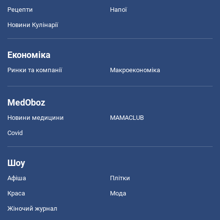
Рецепти
Напої
Новини Кулінарії
Економіка
Ринки та компанії
Макроекономіка
MedOboz
Новини медицини
MAMACLUB
Covid
Шоу
Афіша
Плітки
Краса
Мода
Жіночий журнал