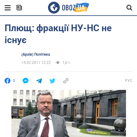
Плющ: фракції НУ-НС не
існує
(Архів) Політика
15.02.2011 12:22
1,6 т.
0
РУС