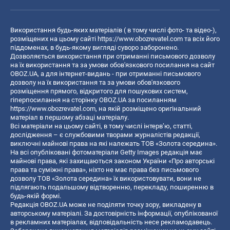
Використання будь-яких матеріалів ( в тому числі фото- та відео-),
розміщених на цьому сайті
https://www.obozrevatel.com
та всіх його
піддоменах, в будь-якому вигляді суворо заборонено.
Дозволяється використання при отриманні письмового дозволу
на їх використання та за умови обов'язкового посилання на сайт
OBOZ.UA, а для інтернет-видань - при отриманні письмового
дозволу на їх використання та за умови обов'язкового
розміщення прямого, відкритого для пошукових систем,
гіперпосилання на сторінку OBOZ.UA за посиланням
https://www.obozrevatel.com
, на якій розміщено оригінальний
матеріал в першому абзаці матеріалу.
Всі матеріали на цьому сайті, в тому числі інтерв’ю, статті,
дослідження – є службовими творами журналістів редакції,
виключні майнові права на які належать ТОВ «Золота середина».
На всі опубліковані фотоматеріали Getty Images редакція має
майнові права, які захищаються законом України «Про авторські
права та суміжні права», ніхто не має права без письмового
дозволу ТОВ «Золота середина» їх використовувати, вони не
підлягають подальшому відтворенню, перекладу, поширенню в
будь-якій формі.
Редакція OBOZ.UA може не поділяти точку зору, викладену в
авторському матеріалі. За достовірність інформації, опублікованої
в рекламних матеріалах, відповідальність несе рекламодавець.