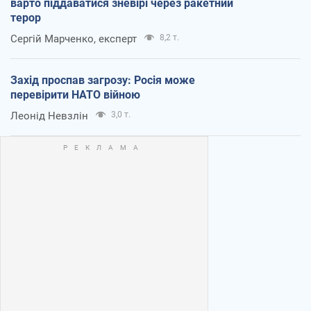
варто піддаватися зневірі через ракетний
терор
Сергій Марченко, експерт
8,2 т.
Захід проспав загрозу: Росія може
перевірити НАТО війною
Леонід Невзлін
3,0 т.