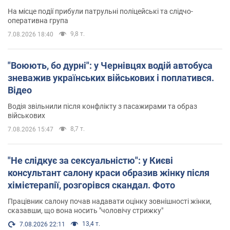
На місце події прибули патрульні поліцейські та слідчо-
оперативна група
9,8 т.
7.08.2026 18:40
"Воюють, бо дурні": у Чернівцях водій автобуса
зневажив українських військових і поплатився.
Відео
Водія звільнили після конфлікту з пасажирами та образ
військових
8,7 т.
7.08.2026 15:47
"Не слідкує за сексуальністю": у Києві
консультант салону краси образив жінку після
хімієтерапії, розгорівся скандал. Фото
Працівник салону почав надавати оцінку зовнішності жінки,
сказавши, що вона носить "чоловічу стрижку"
13,4 т.
7.08.2026 22:11