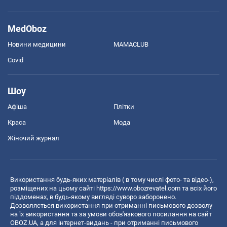
MedOboz
Новини медицини
MAMACLUB
Covid
Шоу
Афіша
Плітки
Краса
Мода
Жіночий журнал
Використання будь-яких матеріалів ( в тому числі фото- та відео-),
розміщених на цьому сайті
https://www.obozrevatel.com
та всіх його
піддоменах, в будь-якому вигляді суворо заборонено.
Дозволяється використання при отриманні письмового дозволу
на їх використання та за умови обов'язкового посилання на сайт
OBOZ.UA, а для інтернет-видань - при отриманні письмового