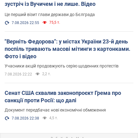
зустріч із Вучичем і не лише. Відео
Це перший візит глави держави до Бєлграда
75,5 т.
7.08.2026 22:55
"Верніть Федорова": у містах України 23-й день
поспіль тривають масові мітинги з картонками.
Фото і відео
Учасники акцій продовжують серію щоденних протестів
2,2 т.
7.08.2026 22:22
Сенат США схвалив законопроєкт Грема про
санкції проти Росії: що далі
Документ передбачає нові економічні обмеження
4,5 т.
7.08.2026 22:38