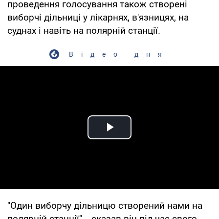
проведення голосування також створені
виборчі дільниці у лікарнях, в'язницях, на
суднах і навіть на полярній станції.
Відео дня
Play Video
"Один виборчу дільницю створений нами на
полярній станції", - сказав він під час свого