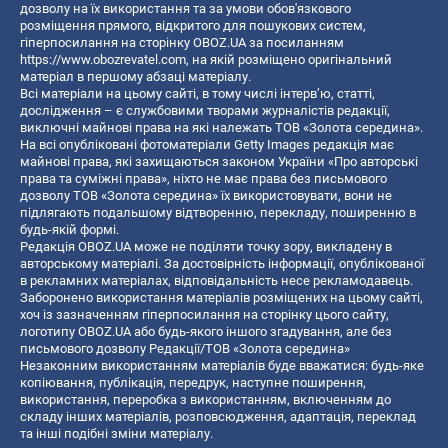
дозволу на їх використання та за умови обов'язкового
розміщення прямого, відкритого для пошукових систем,
гіперпосилання на сторінку OBOZ.UA за посиланням
https://www.obozrevatel.com
, на якій розміщено оригінальний
матеріал в першому абзаці матеріалу.
Всі матеріали на цьому сайті, в тому числі інтерв’ю, статті,
дослідження – є службовими творами журналістів редакції,
виключні майнові права на які належать ТОВ «Золота середина».
На всі опубліковані фотоматеріали Getty Images редакція має
майнові права, які захищаються законом України «Про авторські
права та суміжні права», ніхто не має права без письмового
дозволу ТОВ «Золота середина» їх використовувати, вони не
підлягають подальшому відтворенню, перекладу, поширенню в
будь-якій формі.
Редакція OBOZ.UA може не поділяти точку зору, викладену в
авторському матеріалі. За достовірність інформації, опублікованої
в рекламних матеріалах, відповідальність несе рекламодавець.
Заборонено використання матеріалів розміщених на цьому сайті,
хоч із зазначенням гіперпосилання на сторінку цього сайту,
логотипу OBOZ.UA або будь-якого іншого згадування, але без
письмового дозволу Редакції/ТОВ «Золота середина»
Незаконним використанням матеріалів буде вважатися: будь-яке
копiювання, публiкацiя, передрук, наступне поширення,
використання, переробка з використанням, включенням до
складу інших матеріалів, розповсюдження, адаптація, переклад
та інші подібні зміни матеріалу.