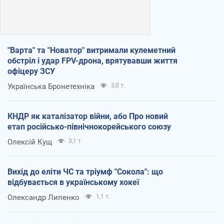
"Варта" та "Новатор" витримали кулеметний
обстріл і удар FPV-дрона, врятувавши життя
офіцеру ЗСУ
Українська Бронетехніка
3,0 т.
КНДР як каталізатор війни, або Про новий
етап російсько-північнокорейського союзу
Олексій Кущ
3,1 т.
Вихід до еліти ЧС та тріумф "Сокола": що
відбувається в українському хокеї
Олександр Липенко
1,1 т.