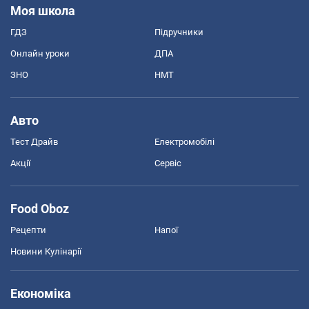
Моя школа
ГДЗ
Підручники
Онлайн уроки
ДПА
ЗНО
НМТ
Авто
Тест Драйв
Електромобілі
Акції
Сервіс
Food Oboz
Рецепти
Напої
Новини Кулінарії
Економіка