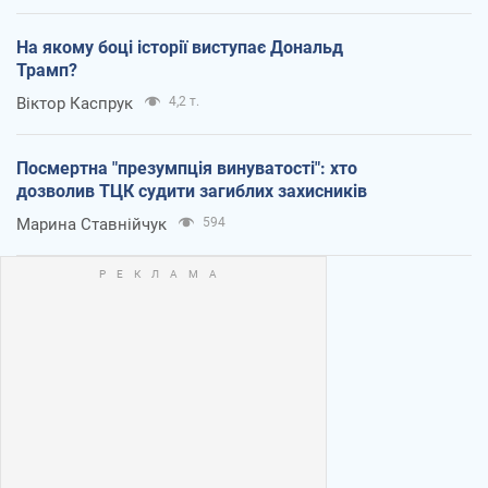
На якому боці історії виступає Дональд
Трамп?
Віктор Каспрук
4,2 т.
Посмертна "презумпція винуватості": хто
дозволив ТЦК судити загиблих захисників
Марина Ставнійчук
594