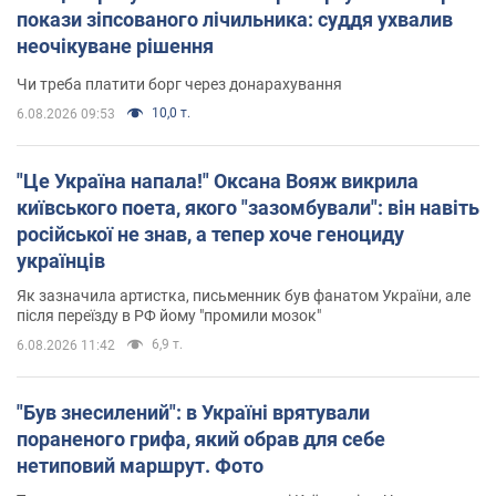
покази зіпсованого лічильника: суддя ухвалив
неочікуване рішення
Чи треба платити борг через донарахування
10,0 т.
6.08.2026 09:53
"Це Україна напала!" Оксана Вояж викрила
київського поета, якого "зазомбували": він навіть
російської не знав, а тепер хоче геноциду
українців
Як зазначила артистка, письменник був фанатом України, але
після переїзду в РФ йому "промили мозок"
6,9 т.
6.08.2026 11:42
"Був знесилений": в Україні врятували
пораненого грифа, який обрав для себе
нетиповий маршрут. Фото