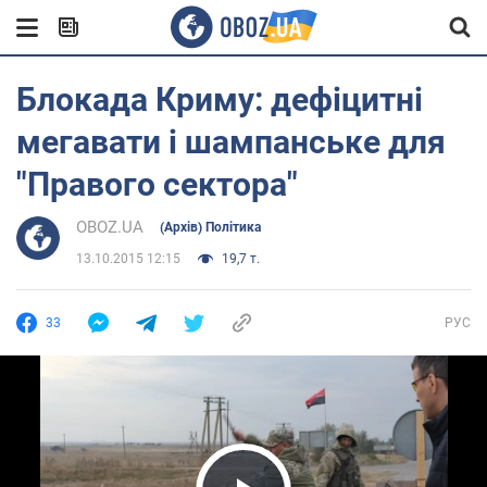
Блокада Криму: дефіцитні
мегавати і шампанське для
"Правого сектора"
OBOZ.UA
(Архів) Політика
13.10.2015 12:15
19,7 т.
33
РУС