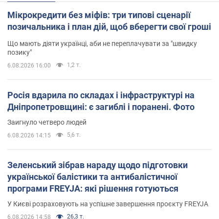
Мікрокредити без міфів: три типові сценарії
позичальника і план дій, щоб вберегти свої гроші
Що мають діяти українці, аби не переплачувати за "швидку
позику"
1,2 т.
6.08.2026 16:00
Росія вдарила по складах і інфраструктурі на
Дніпропетровщині: є загиблі і поранені. Фото
Заигнуло четверо людей
5,6 т.
6.08.2026 14:15
Зеленський зібрав нараду щодо підготовки
української балістики та антибалістичної
програми FREYJA: які рішення готуються
У Києві розраховують на успішне завершення проєкту FREYJA
26,3 т.
6.08.2026 14:58