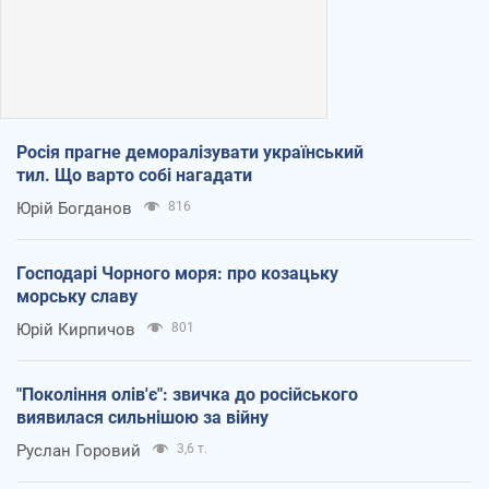
Росія прагне деморалізувати український
тил. Що варто собі нагадати
Юрій Богданов
816
Господарі Чорного моря: про козацьку
морську славу
Юрій Кирпичов
801
"Покоління олів'є": звичка до російського
виявилася сильнішою за війну
Руслан Горовий
3,6 т.