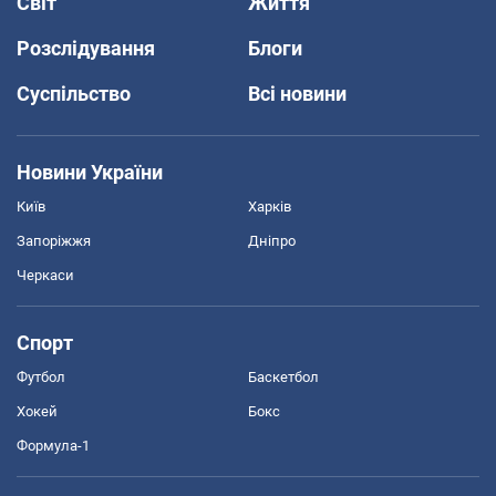
Світ
Життя
Розслідування
Блоги
Суспільство
Всі новини
Новини України
Київ
Харків
Запоріжжя
Дніпро
Черкаси
Спорт
Футбол
Баскетбол
Хокей
Бокс
Формула-1