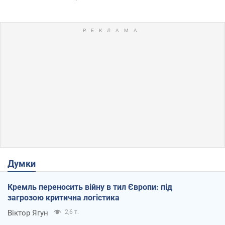
Думки
Кремль переносить війну в тил Європи: під
загрозою критична логістика
Віктор Ягун
2,6 т.