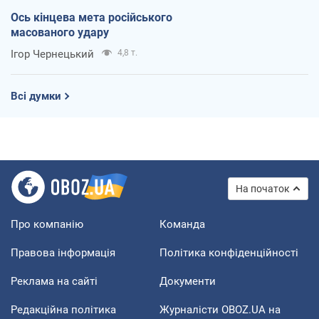
Ось кінцева мета російського
масованого удару
Ігор Чернецький
4,8 т.
Всі думки
На початок
Про компанію
Команда
Правова інформація
Політика конфіденційності
Реклама на сайті
Документи
Редакційна політика
Журналісти OBOZ.UA на