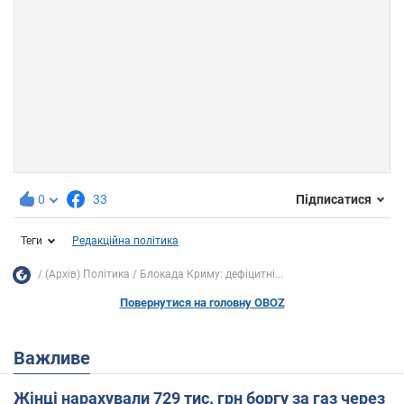
0
33
Підписатися
Теги
Редакційна політика
(Архів) Політика
Блокада Криму: дефіцитні...
Повернутися на головну OBOZ
Важливе
Жінці нарахували 729 тис. грн боргу за газ через