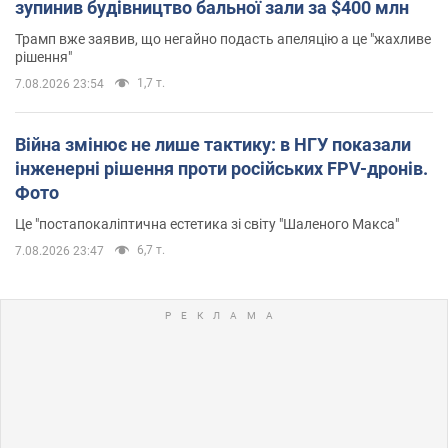
зупинив будівництво бальної зали за $400 млн
Трамп вже заявив, що негайно подасть апеляцію а це "жахливе
рішення"
1,7 т.
7.08.2026 23:54
Війна змінює не лише тактику: в НГУ показали
інженерні рішення проти російських FPV-дронів.
Фото
Це "постапокаліптична естетика зі світу "Шаленого Макса"
6,7 т.
7.08.2026 23:47