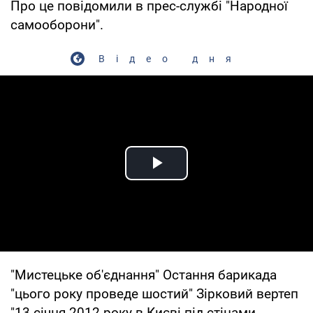
Про це повідомили в прес-службі "Народної
самооборони".
Відео дня
Play Video
"Мистецьке об'єднання" Остання барикада
"цього року проведе шостий" Зірковий вертеп
"13 січня 2012 року в Києві під стінами