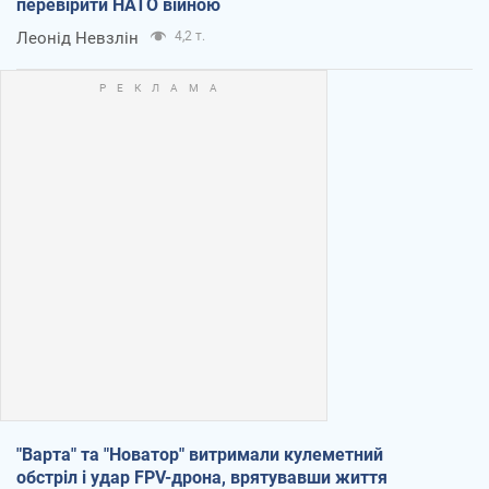
перевірити НАТО війною
Леонід Невзлін
4,2 т.
"Варта" та "Новатор" витримали кулеметний
обстріл і удар FPV-дрона, врятувавши життя