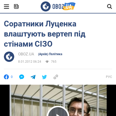
Соратники Луценка
влаштують вертеп під
стінами СІЗО
OBOZ.UA
(Архів) Політика
8.01.2012 06:24
765
0
РУС