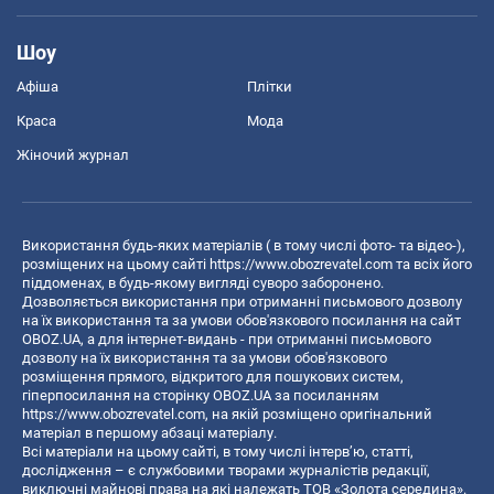
Шоу
Афіша
Плітки
Краса
Мода
Жіночий журнал
Використання будь-яких матеріалів ( в тому числі фото- та відео-),
розміщених на цьому сайті
https://www.obozrevatel.com
та всіх його
піддоменах, в будь-якому вигляді суворо заборонено.
Дозволяється використання при отриманні письмового дозволу
на їх використання та за умови обов'язкового посилання на сайт
OBOZ.UA, а для інтернет-видань - при отриманні письмового
дозволу на їх використання та за умови обов'язкового
розміщення прямого, відкритого для пошукових систем,
гіперпосилання на сторінку OBOZ.UA за посиланням
https://www.obozrevatel.com
, на якій розміщено оригінальний
матеріал в першому абзаці матеріалу.
Всі матеріали на цьому сайті, в тому числі інтерв’ю, статті,
дослідження – є службовими творами журналістів редакції,
виключні майнові права на які належать ТОВ «Золота середина».