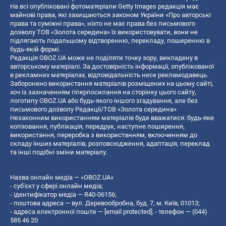
На всі опубліковані фотоматеріали Getty Images редакція має
майнові права, які захищаються законом України «Про авторські
права та суміжні права», ніхто не має права без письмового
дозволу ТОВ «Золота середина» їх використовувати, вони не
підлягають подальшому відтворенню, перекладу, поширенню в
будь-якій формі.
Редакція OBOZ.UA може не поділяти точку зору, викладену в
авторському матеріалі. За достовірність інформації, опублікованої
в рекламних матеріалах, відповідальність несе рекламодавець.
Заборонено використання матеріалів розміщених на цьому сайті,
хоч із зазначенням гіперпосилання на сторінку цього сайту,
логотипу OBOZ.UA або будь-якого іншого згадування, але без
письмового дозволу Редакції/ТОВ «Золота середина»
Незаконним використанням матеріалів буде вважатися: будь-яке
копiювання, публiкацiя, передрук, наступне поширення,
використання, переробка з використанням, включенням до
складу інших матеріалів, розповсюдження, адаптація, переклад
та інші подібні зміни матеріалу.
Назва онлайн медіа — «OBOZ.UA»
- суб'єкт у сфері онлайн медіа;
- ідентифікатор медіа — R40-06156;
- поштова адреса — вул. Деревообробна, буд. 7, м. Київ, 01013;
- адреса електронної пошти —
[email protected]
; - телефон — (044)
585 46 20