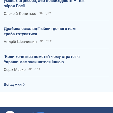
умовах агресора, або Безвихідність – теж
зброя Росії
Олексій Копитько
6,3 т.
Драбина ескалації війни: до чого нам
треба готуватися
Андрій Шевчишин
7,2 т.
"Коли хочеться помсти": чому стратегія
України має залишатися іншою
Серж Марко
7,7 т.
Всі думки