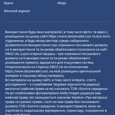
Краса
Мода
Жіночий журнал
Використання будь-яких матеріалів ( в тому числі фото- та відео-),
розміщених на цьому сайті
https://www.obozrevatel.com
та всіх його
піддоменах, в будь-якому вигляді суворо заборонено.
Дозволяється використання при отриманні письмового дозволу
на їх використання та за умови обов'язкового посилання на сайт
OBOZ.UA, а для інтернет-видань - при отриманні письмового
дозволу на їх використання та за умови обов'язкового
розміщення прямого, відкритого для пошукових систем,
гіперпосилання на сторінку OBOZ.UA за посиланням
https://www.obozrevatel.com
, на якій розміщено оригінальний
матеріал в першому абзаці матеріалу.
Всі матеріали на цьому сайті, в тому числі інтерв’ю, статті,
дослідження – є службовими творами журналістів редакції,
виключні майнові права на які належать ТОВ «Золота середина».
На всі опубліковані фотоматеріали Getty Images редакція має
майнові права, які захищаються законом України «Про авторські
права та суміжні права», ніхто не має права без письмового
дозволу ТОВ «Золота середина» їх використовувати, вони не
підлягають подальшому відтворенню, перекладу, поширенню в
будь-якій формі.