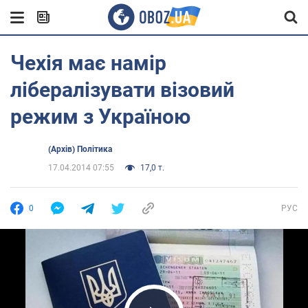
Чехія має намір
лібералізувати візовий
режим з Україною
(Архів) Політика
17.04.2014 07:55
17,0 т.
0
РУС