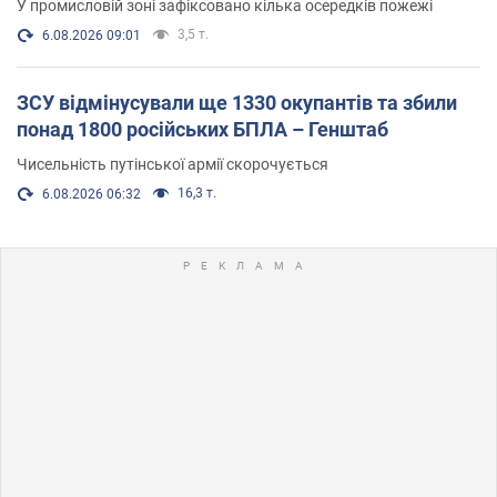
У промисловій зоні зафіксовано кілька осередків пожежі
3,5 т.
6.08.2026 09:01
ЗСУ відмінусували ще 1330 окупантів та збили
понад 1800 російських БПЛА – Генштаб
Чисельність путінської армії скорочується
16,3 т.
6.08.2026 06:32