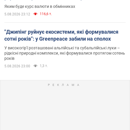
Яким буде курс валюти в обмінниках
116,6 т.
5.08.2026 23:12
"Джипінг руйнує екосистеми, які формувалися
сотні років": у Greenpeace забили на сполох
У високогір'ї розташовані альпійські та субальпійські луки –
рідкісні природні комплекси, які формувалися протягом сотень
років
1,3 т.
5.08.2026 23:00