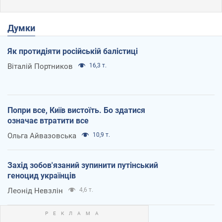
Думки
Як протидіяти російській балістиці
Віталій Портников
16,3 т.
Попри все, Київ вистоїть. Бо здатися
означає втратити все
Ольга Айвазовська
10,9 т.
Захід зобов'язаний зупинити путінський
геноцид українців
Леонід Невзлін
4,6 т.