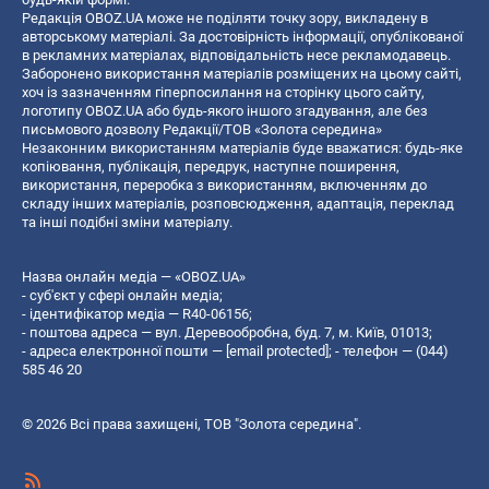
Редакція OBOZ.UA може не поділяти точку зору, викладену в
авторському матеріалі. За достовірність інформації, опублікованої
в рекламних матеріалах, відповідальність несе рекламодавець.
Заборонено використання матеріалів розміщених на цьому сайті,
хоч із зазначенням гіперпосилання на сторінку цього сайту,
логотипу OBOZ.UA або будь-якого іншого згадування, але без
письмового дозволу Редакції/ТОВ «Золота середина»
Незаконним використанням матеріалів буде вважатися: будь-яке
копiювання, публiкацiя, передрук, наступне поширення,
використання, переробка з використанням, включенням до
складу інших матеріалів, розповсюдження, адаптація, переклад
та інші подібні зміни матеріалу.
Назва онлайн медіа — «OBOZ.UA»
- суб'єкт у сфері онлайн медіа;
- ідентифікатор медіа — R40-06156;
- поштова адреса — вул. Деревообробна, буд. 7, м. Київ, 01013;
- адреса електронної пошти —
[email protected]
; - телефон — (044)
585 46 20
© 2026 Всі права захищені, ТОВ "Золота середина".