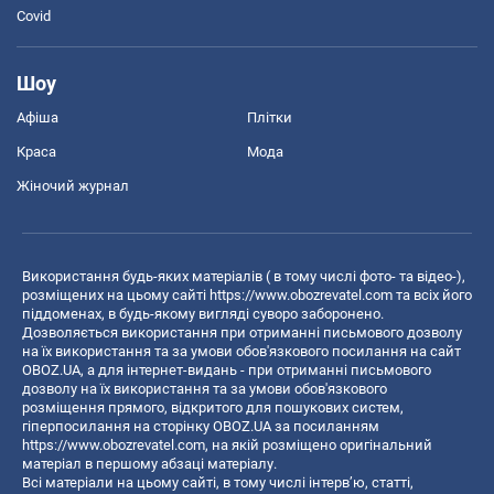
Covid
Шоу
Афіша
Плітки
Краса
Мода
Жіночий журнал
Використання будь-яких матеріалів ( в тому числі фото- та відео-),
розміщених на цьому сайті
https://www.obozrevatel.com
та всіх його
піддоменах, в будь-якому вигляді суворо заборонено.
Дозволяється використання при отриманні письмового дозволу
на їх використання та за умови обов'язкового посилання на сайт
OBOZ.UA, а для інтернет-видань - при отриманні письмового
дозволу на їх використання та за умови обов'язкового
розміщення прямого, відкритого для пошукових систем,
гіперпосилання на сторінку OBOZ.UA за посиланням
https://www.obozrevatel.com
, на якій розміщено оригінальний
матеріал в першому абзаці матеріалу.
Всі матеріали на цьому сайті, в тому числі інтерв’ю, статті,