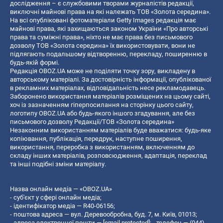
дослідження – є службовими творами журналістів редакції,
виключні майнові права на які належать ТОВ «Золота середина».
На всі опубліковані фотоматеріали Getty Images редакція має
майнові права, які захищаються законом України «Про авторські
права та суміжні права», ніхто не має права без письмового
дозволу ТОВ «Золота середина» їх використовувати, вони не
підлягають подальшому відтворенню, перекладу, поширенню в
будь-якій формі.
Редакція OBOZ.UA може не поділяти точку зору, викладену в
авторському матеріалі. За достовірність інформації, опублікованої
в рекламних матеріалах, відповідальність несе рекламодавець.
Заборонено використання матеріалів розміщених на цьому сайті,
хоч із зазначенням гіперпосилання на сторінку цього сайту,
логотипу OBOZ.UA або будь-якого іншого згадування, але без
письмового дозволу Редакції/ТОВ «Золота середина»
Незаконним використанням матеріалів буде вважатися: будь-яке
копiювання, публiкацiя, передрук, наступне поширення,
використання, переробка з використанням, включенням до
складу інших матеріалів, розповсюдження, адаптація, переклад
та інші подібні зміни матеріалу.
Назва онлайн медіа — «OBOZ.UA»
- суб'єкт у сфері онлайн медіа;
- ідентифікатор медіа — R40-06156;
- поштова адреса — вул. Деревообробна, буд. 7, м. Київ, 01013;
- адреса електронної пошти —
[email protected]
; - телефон — (044)