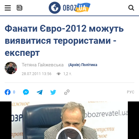
Фанати Євро-2012 можуть
виявитися терористами -
експерт
Тетяна Гайжевська
(Архів) Політика
28.07.2011 13:56
1,2 т.
0
РУС