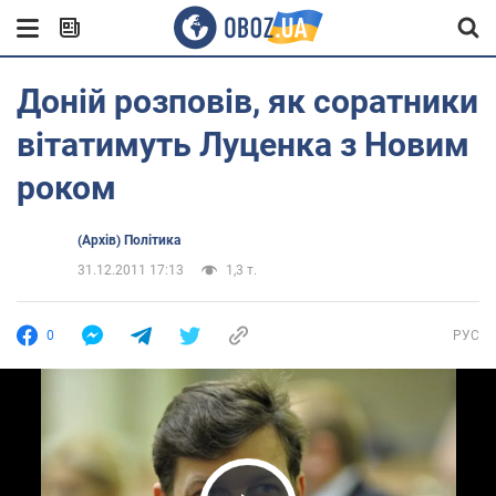
Доній розповів, як соратники
вітатимуть Луценка з Новим
роком
(Архів) Політика
31.12.2011 17:13
1,3 т.
0
РУС