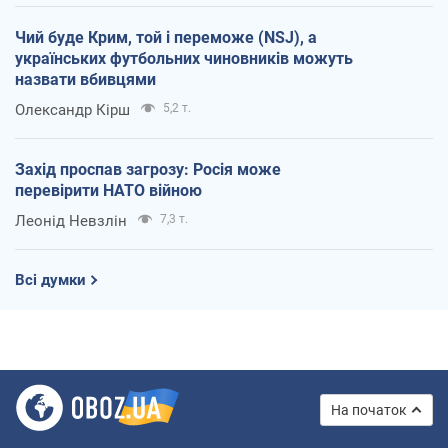
Чий буде Крим, той і переможе (NSJ), а
українських футбольних чиновників можуть
назвати вбивцями
Олександр Кірш
5,2 т.
Захід проспав загрозу: Росія може
перевірити НАТО війною
Леонід Невзлін
7,3 т.
Всі думки
На початок