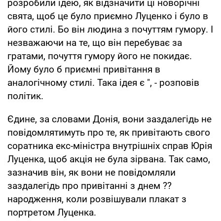
розробили ідею, як відзначити ці новорічні
свята, щоб це було приємно Луценко і було в
його стилі. Бо він людина з почуттям гумору. І
незважаючи на те, що він перебуває за
гратами, почуття гумору його не покидає.
Йому було б приємні привітання в
аналогічному стилі. Така ідея є ", - розповів
політик.
Єдине, за словами Донія, вони заздалегідь не
повідомлятимуть про те, як привітають свого
соратника екс-міністра внутрішніх справ Юрія
Луценка, щоб акція не була зірвана. Так само,
зазначив він, як вони не повідомляли
заздалегідь про привітанні з днем ??
народження, коли розвішували плакат з
портретом Луценка.