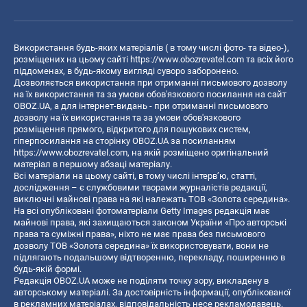
Використання будь-яких матеріалів ( в тому числі фото- та відео-),
розміщених на цьому сайті
https://www.obozrevatel.com
та всіх його
піддоменах, в будь-якому вигляді суворо заборонено.
Дозволяється використання при отриманні письмового дозволу
на їх використання та за умови обов'язкового посилання на сайт
OBOZ.UA, а для інтернет-видань - при отриманні письмового
дозволу на їх використання та за умови обов'язкового
розміщення прямого, відкритого для пошукових систем,
гіперпосилання на сторінку OBOZ.UA за посиланням
https://www.obozrevatel.com
, на якій розміщено оригінальний
матеріал в першому абзаці матеріалу.
Всі матеріали на цьому сайті, в тому числі інтерв’ю, статті,
дослідження – є службовими творами журналістів редакції,
виключні майнові права на які належать ТОВ «Золота середина».
На всі опубліковані фотоматеріали Getty Images редакція має
майнові права, які захищаються законом України «Про авторські
права та суміжні права», ніхто не має права без письмового
дозволу ТОВ «Золота середина» їх використовувати, вони не
підлягають подальшому відтворенню, перекладу, поширенню в
будь-якій формі.
Редакція OBOZ.UA може не поділяти точку зору, викладену в
авторському матеріалі. За достовірність інформації, опублікованої
в рекламних матеріалах, відповідальність несе рекламодавець.