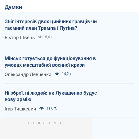
Думки
Збіг інтересів двох цинічних гравців чи
таємний план Трампа і Путіна?
Віктор Швець
8,4 т.
Мінськ готується до функціонування в
умовах масштабної воєнної кризи
Олександр Левченко
14,2 т.
Ні зброї, ні людей: як Лукашенко будує
нову армію
Ігар Тишкевич
11,6 т.