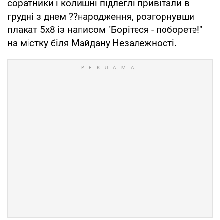
соратники і колишні підлеглі привітали в
грудні з днем ??народження, розгорнувши
плакат 5x8 із написом "Борітеся - поборете!"
на містку біля Майдану Незалежності.