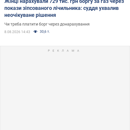
Жінці нарахували 729 тис. грн боргу за газ через
покази зіпсованого лічильника: суддя ухвалив
неочікуване рішення
Чи треба платити борг через донарахування
30,6 т.
8.08.2026 14:43