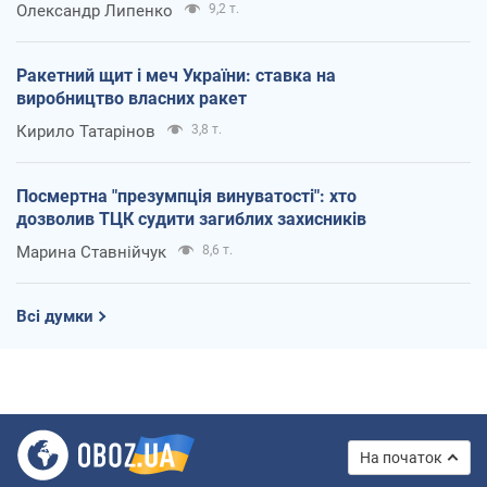
Олександр Липенко
9,2 т.
Ракетний щит і меч України: ставка на
виробництво власних ракет
Кирило Татарінов
3,8 т.
Посмертна "презумпція винуватості": хто
дозволив ТЦК судити загиблих захисників
Марина Ставнійчук
8,6 т.
Всі думки
На початок