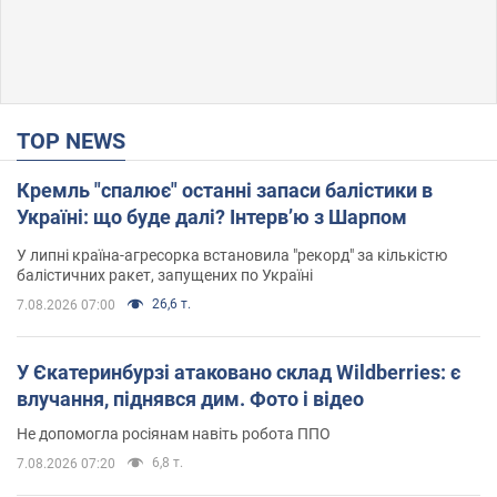
TOP NEWS
Кремль "спалює" останні запаси балістики в
Україні: що буде далі? Інтерв’ю з Шарпом
У липні країна-агресорка встановила "рекорд" за кількістю
балістичних ракет, запущених по Україні
26,6 т.
7.08.2026 07:00
У Єкатеринбурзі атаковано склад Wildberries: є
влучання, піднявся дим. Фото і відео
Не допомогла росіянам навіть робота ППО
6,8 т.
7.08.2026 07:20