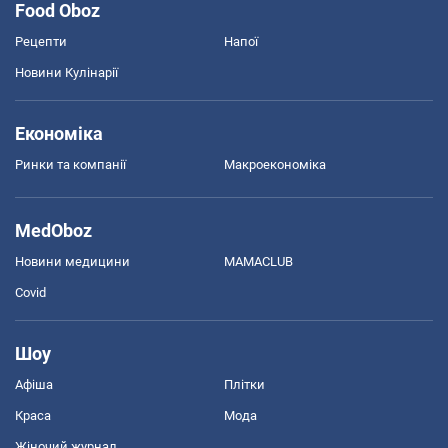
Food Oboz
Рецепти
Напої
Новини Кулінарії
Економіка
Ринки та компанії
Макроекономіка
MedOboz
Новини медицини
MAMACLUB
Covid
Шоу
Афіша
Плітки
Краса
Мода
Жіночий журнал