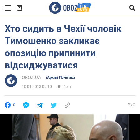
Хто сидить в Чехії чоловік
Тимошенко закликає
опозицію припинити
відсиджуватися
OBOZ.UA
(Архів) Політика
10.01.2013 09:10
1,7 т.
0
РУС