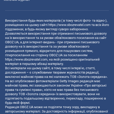
Використання будь-яких матеріалів ( в тому числі фото- та відео-),
розміщених на цьому сайті
https://www.obozrevatel.com
та всіх його
піддоменах, в будь-якому вигляді суворо заборонено.
Дозволяється використання при отриманні письмового дозволу
на їх використання та за умови обов'язкового посилання на сайт
OBOZ.UA, а для інтернет-видань - при отриманні письмового
дозволу на їх використання та за умови обов'язкового
розміщення прямого, відкритого для пошукових систем,
гіперпосилання на сторінку OBOZ.UA за посиланням
https://www.obozrevatel.com
, на якій розміщено оригінальний
матеріал в першому абзаці матеріалу.
Всі матеріали на цьому сайті, в тому числі інтерв’ю, статті,
дослідження – є службовими творами журналістів редакції,
виключні майнові права на які належать ТОВ «Золота середина».
На всі опубліковані фотоматеріали Getty Images редакція має
майнові права, які захищаються законом України «Про авторські
права та суміжні права», ніхто не має права без письмового
дозволу ТОВ «Золота середина» їх використовувати, вони не
підлягають подальшому відтворенню, перекладу, поширенню в
будь-якій формі.
Редакція OBOZ.UA може не поділяти точку зору, викладену в
авторському матеріалі. За достовірність інформації, опублікованої