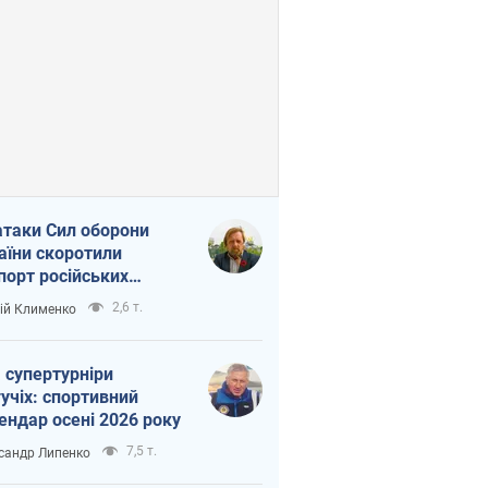
атаки Сил оборони
аїни скоротили
порт російських
топродуктів
2,6 т.
ій Клименко
 супертурніри
учіх: спортивний
ендар осені 2026 року
7,5 т.
сандр Липенко