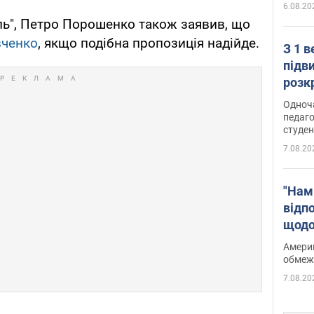
6.08.20
ль", Петро Порошенко також заявив, що
вченко
, якщо подібна пропозиція надійде.
З 1 
підв
розк
Одноч
педаго
студен
7.08.20
"Нам
відп
щодо
Patri
Америк
обмеж
7.08.20