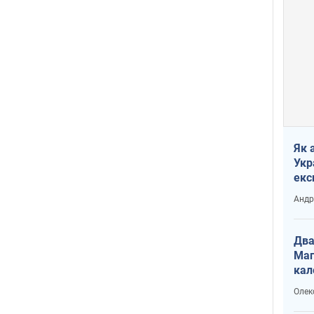
Як 
Укр
екс
наф
Андр
Два
Маг
кал
Олек