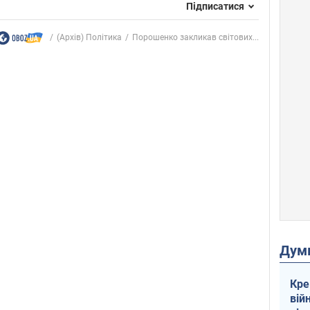
Підписатися
(Архів) Політика
Порошенко закликав світових...
Дум
Кре
вій