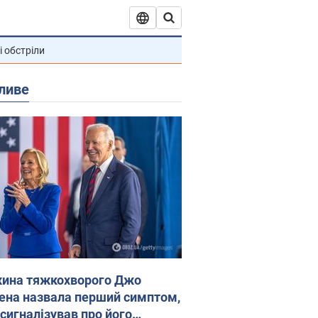
і обстріли
ливе
ина тяжкохворого Джо
ена назвала перший симптом,
 сигналізував про його