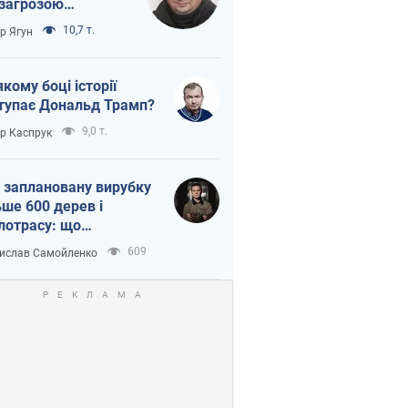
 загрозою
тична логістика
10,7 т.
ор Ягун
якому боці історії
тупає Дональд Трамп?
9,0 т.
ор Каспрук
 заплановану вирубку
ьше 600 дерев і
лотрасу: що
бувається на Теремках
609
ислав Самойленко
иєві