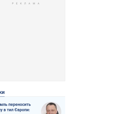
ки
мль переносить
ну в тил Європи: