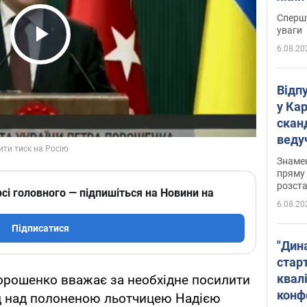
"агр
Спершу
уваги
6.08.20
Play Video
Відп
у Ка
скан
веду
захе
Знаме
пряму 
розста
сі головного — підпишіться на Новини на
6.08.20
Підписатися
"Дин
стар
квалі
орошенко вважає за необхідне посилити
конф
суд над полоненою льотчицею Надією