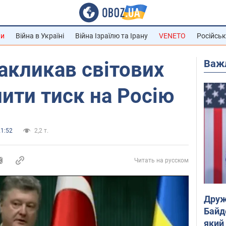
ни
Війна в Україні
Війна Ізраїлю та Ірану
VENETO
Російськ
Важ
акликав світових
лити тиск на Росію
21:52
2,2 т.
Читать на русском
Друж
Байд
який