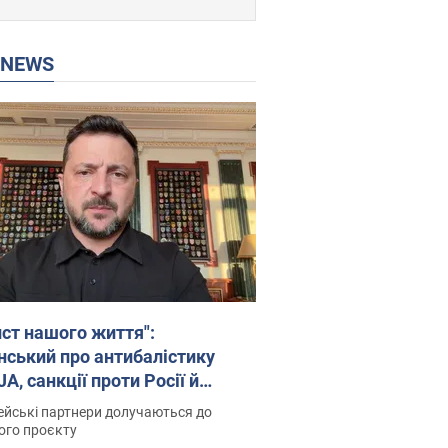
P NEWS
ист нашого життя":
нський про антибалістику
A, санкції проти Росії й
имку аграріїв. Відео
йські партнери долучаються до
ого проєкту