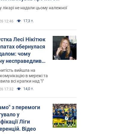
есивний" рак
 лікарі не надали цьому належної
17,3 т.
26 12:46
устка Лесі Нікітюк
рпатах обернулася
далом: чому
чу несправедливо
йтили
нитість вийшла на
комунікацію в мережі та
вила всі крапки над "і"
14,0 т.
26 17:32
амо" з перемоги
тувало у
фікації Ліги
еренцій. Відео