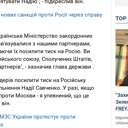
ятувати Надію", - підкреслив він.
нових санкцій проти Росії через справу
TO
 українське Міністерство закордонних
зв'язувалися з нашими партнерами,
аючи їх посилити тиск на Росію. Ви
ейського союзу, Сполучених Штатів,
тнерів", - зазначив глава держави .
ідерів посилити тиск на Російську
ьнення Надії Савченко. У разі, якщо
"Зах
проти Москви - я упевнений, що це
Зеле
 він.
FREYJ
підтр
 МЗС України протестує проти
Європе
спільн
ко