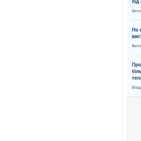
під
кри
Вікт
На 
вис
Вікт
Про
біл
теп
від
Влад
у К