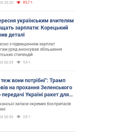
85,7 т.
26 20:20
вересня українським вчителям
ищать зарплати: Корецький
рив деталі
асно з підвищенням зарплат
гам уряд анонсував збільшення
тських стипендій
5,4 т.
26 00:29
 теж вони потрібні": Трамп
овів на прохання Зеленського
 передачі Україні ракет для
ot
анські запаси окремих боєприпасів
ені
2,0 т.
26 00:59