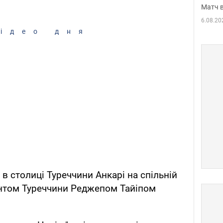
Матч в
6.08.20
ідео дня
 в столиці Туреччини Анкарі на спільній
ентом Туреччини Реджепом Тайіпом