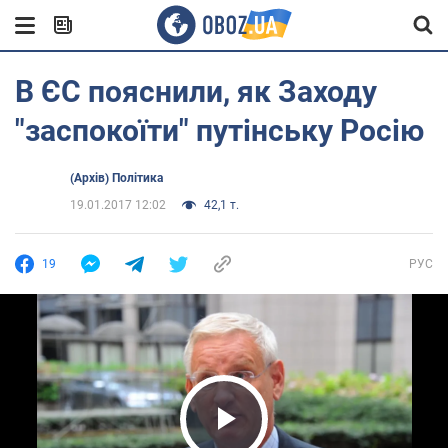
В ЄС пояснили, як Заходу
"заспокоїти" путінську Росію
(Архів) Політика
19.01.2017 12:02
42,1 т.
19
РУС