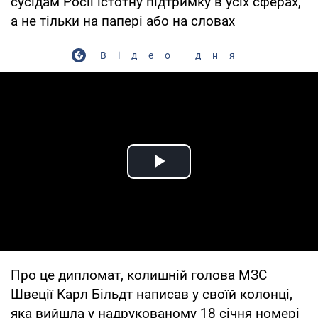
сусідам Росії істотну підтримку в усіх сферах,
а не тільки на папері або на словах
Відео дня
Play Video
Про це дипломат, колишній голова МЗС
Швеції Карл Більдт написав у своїй колонці,
яка вийшла у надрукованому 18 січня номері