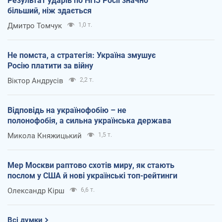
Результат ударів по НПЗ Росії значно
більший, ніж здається
Дмитро Томчук
1,0 т.
Не помста, а стратегія: Україна змушує
Росію платити за війну
Віктор Андрусів
2,2 т.
Відповідь на українофобію – не
полонофобія, а сильна українська держава
Микола Княжицький
1,5 т.
Мер Москви раптово схотів миру, як стають
послом у США й нові українські топ-рейтинги
Олександр Кірш
6,6 т.
Всі думки