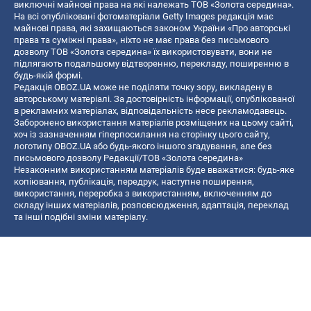
виключні майнові права на які належать ТОВ «Золота середина».
На всі опубліковані фотоматеріали Getty Images редакція має
майнові права, які захищаються законом України «Про авторські
права та суміжні права», ніхто не має права без письмового
дозволу ТОВ «Золота середина» їх використовувати, вони не
підлягають подальшому відтворенню, перекладу, поширенню в
будь-якій формі.
Редакція OBOZ.UA може не поділяти точку зору, викладену в
авторському матеріалі. За достовірність інформації, опублікованої
в рекламних матеріалах, відповідальність несе рекламодавець.
Заборонено використання матеріалів розміщених на цьому сайті,
хоч із зазначенням гіперпосилання на сторінку цього сайту,
логотипу OBOZ.UA або будь-якого іншого згадування, але без
письмового дозволу Редакції/ТОВ «Золота середина»
Незаконним використанням матеріалів буде вважатися: будь-яке
копiювання, публiкацiя, передрук, наступне поширення,
використання, переробка з використанням, включенням до
складу інших матеріалів, розповсюдження, адаптація, переклад
та інші подібні зміни матеріалу.
Назва онлайн медіа — «OBOZ.UA»
- суб'єкт у сфері онлайн медіа;
- ідентифікатор медіа — R40-06156;
- поштова адреса — вул. Деревообробна, буд. 7, м. Київ, 01013;
- адреса електронної пошти —
[email protected]
; - телефон — (044)
585 46 20