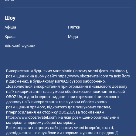
Шоу
Афіша
Плітки
Краса
Мода
Жіночий журнал
Використання будь-яких матеріалів ( в тому числі фото- та відео-),
розміщених на цьому сайті
https://www.obozrevatel.com
та всіх його
піддоменах, в будь-якому вигляді суворо заборонено.
Дозволяється використання при отриманні письмового дозволу
на їх використання та за умови обов'язкового посилання на сайт
OBOZ.UA, а для інтернет-видань - при отриманні письмового
дозволу на їх використання та за умови обов'язкового
розміщення прямого, відкритого для пошукових систем,
гіперпосилання на сторінку OBOZ.UA за посиланням
https://www.obozrevatel.com
, на якій розміщено оригінальний
матеріал в першому абзаці матеріалу.
Всі матеріали на цьому сайті, в тому числі інтерв’ю, статті,
дослідження – є службовими творами журналістів редакції,