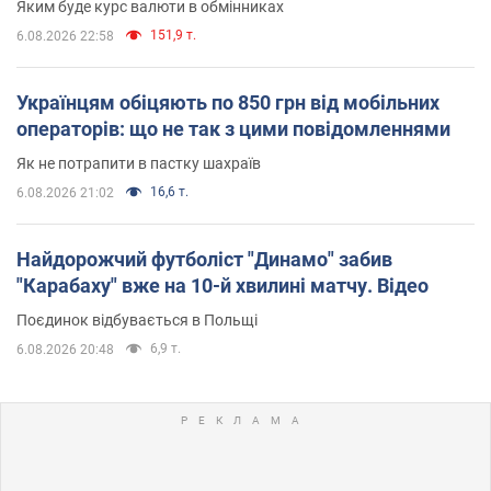
Яким буде курс валюти в обмінниках
151,9 т.
6.08.2026 22:58
Українцям обіцяють по 850 грн від мобільних
операторів: що не так з цими повідомленнями
Як не потрапити в пастку шахраїв
16,6 т.
6.08.2026 21:02
Найдорожчий футболіст "Динамо" забив
"Карабаху" вже на 10-й хвилині матчу. Відео
Поєдинок відбувається в Польщі
6,9 т.
6.08.2026 20:48