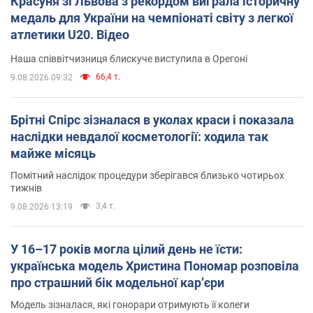
Красуня зі Львова з рекордом виграла історичну
медаль для України на чемпіонаті світу з легкої
атлетики U20. Відео
Наша співвітчизниця блискуче виступила в Орегоні
66,4 т.
9.08.2026 09:32
Брітні Спірс зізналася в уколах краси і показала
наслідки невдалої косметології: ходила так
майже місяць
Помітний наслідок процедури зберігався близько чотирьох
тижнів
3,4 т.
9.08.2026 13:19
У 16–17 років могла цілий день не їсти:
українська модель Христина Пономар розповіла
про страшний бік модельної кар’єри
Модель зізналася, які гонорари отримують її колеги