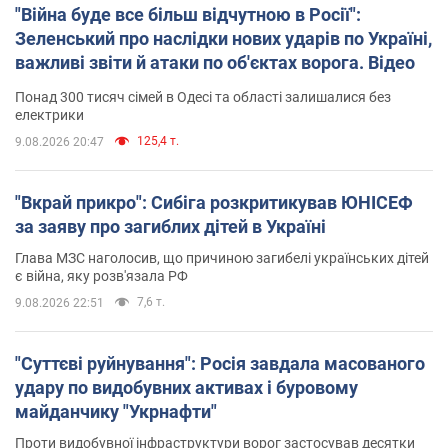
"Війна буде все більш відчутною в Росії":
Зеленський про наслідки нових ударів по Україні,
важливі звіти й атаки по об'єктах ворога. Відео
Понад 300 тисяч сімей в Одесі та області залишалися без
електрики
125,4 т.
9.08.2026 20:47
"Вкрай прикро": Сибіга розкритикував ЮНІСЕФ
за заяву про загиблих дітей в Україні
Глава МЗС наголосив, що причиною загибелі українських дітей
є війна, яку розв'язала РФ
7,6 т.
9.08.2026 22:51
"Суттєві руйнування": Росія завдала масованого
удару по видобувних активах і буровому
майданчику "Укрнафти"
Проти видобувної інфраструктури ворог застосував десятки