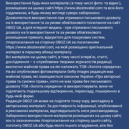
Використання будь-яких матеріалів ( в тому числі фото- та відео-),
розміщених на цьому сайті
https://www.obozrevatel.com
та всіх його
піддоменах, в будь-якому вигляді суворо заборонено.
Дозволяється використання при отриманні письмового дозволу
на їх використання та за умови обов'язкового посилання на сайт
OBOZ.UA, а для інтернет-видань - при отриманні письмового
дозволу на їх використання та за умови обов'язкового
розміщення прямого, відкритого для пошукових систем,
гіперпосилання на сторінку OBOZ.UA за посиланням
https://www.obozrevatel.com
, на якій розміщено оригінальний
матеріал в першому абзаці матеріалу.
Всі матеріали на цьому сайті, в тому числі інтерв’ю, статті,
дослідження – є службовими творами журналістів редакції,
виключні майнові права на які належать ТОВ «Золота середина».
На всі опубліковані фотоматеріали Getty Images редакція має
майнові права, які захищаються законом України «Про авторські
права та суміжні права», ніхто не має права без письмового
дозволу ТОВ «Золота середина» їх використовувати, вони не
підлягають подальшому відтворенню, перекладу, поширенню в
будь-якій формі.
Редакція OBOZ.UA може не поділяти точку зору, викладену в
авторському матеріалі. За достовірність інформації, опублікованої
в рекламних матеріалах, відповідальність несе рекламодавець.
Заборонено використання матеріалів розміщених на цьому сайті,
хоч із зазначенням гіперпосилання на сторінку цього сайту,
логотипу OBOZ.UA або будь-якого іншого згадування, але без