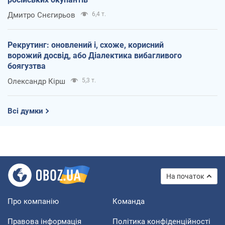
Дмитро Снєгирьов
6,4 т.
Рекрутинг: оновлений і, схоже, корисний
ворожий досвід, або Діалектика вибагливого
боягузтва
Олександр Кірш
5,3 т.
Всі думки
На початок
Про компанію
Команда
Правова інформація
Політика конфіденційності