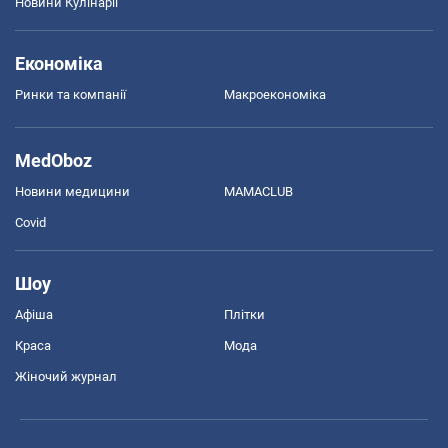
Новини Кулінарії
Економіка
Ринки та компанії
Макроекономіка
MedOboz
Новини медицини
MAMACLUB
Covid
Шоу
Афіша
Плітки
Краса
Мода
Жіночий журнал