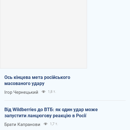
Ось кінцева мета російського
масованого удару
Ігор Чернецький
1,8 т.
Від Wildberries до ВТБ: як один удар може
запустити ланцюгову реакцію в Росії
Брати Капранови
1,7 т.