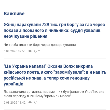
Важливе
Жінці нарахували 729 тис. грн боргу за газ через
покази зіпсованого лічильника: суддя ухвалив
неочікуване рішення
Чи треба платити борг через донарахування
4,2 т.
6.08.2026 09:53
"Це Україна напала!" Оксана Вояж викрила
київського поета, якого "зазомбували": він навіть
російської не знав, а тепер хоче геноциду
українців
Як зазначила артистка, письменник був фанатом України, але
після переїзду в РФ йому "промили мозок"
2,0 т.
6.08.2026 11:42