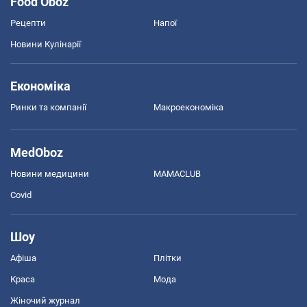
Food Oboz
Рецепти
Напої
Новини Кулінарії
Економіка
Ринки та компанії
Макроекономіка
MedOboz
Новини медицини
MAMACLUB
Covid
Шоу
Афіша
Плітки
Краса
Мода
Жіночий журнал