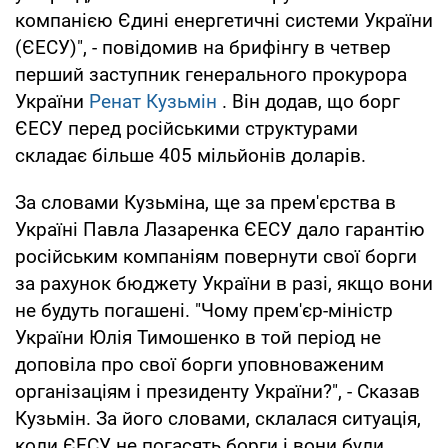
компанією Єдині енергетичні системи України
(ЄЕСУ)", - повідомив на брифінгу в четвер
перший заступник генерального прокурора
України
Ренат Кузьмін
. Він додав, що борг
ЄЕСУ перед російськими структурами
складає більше 405 мільйонів доларів.
За словами Кузьміна, ще за прем'єрства в
Україні Павла Лазаренка ЄЕСУ дало гарантію
російським компаніям повернути свої борги
за рахунок бюджету України в разі, якщо вони
не будуть погашені. "Чому прем'єр-міністр
України Юлія Тимошенко в той період не
доповіла про свої борги уповноваженим
організаціям і президенту України?", - Сказав
Кузьмін. За його словами, склалася ситуація,
коли ЄЕСУ не погасять борги і вони були