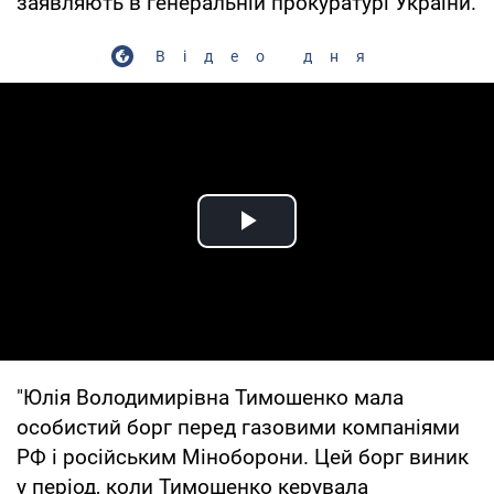
заявляють в генеральній прокуратурі України.
Відео дня
Play Video
"Юлія Володимирівна Тимошенко мала
особистий борг перед газовими компаніями
РФ і російським Міноборони. Цей борг виник
у період, коли Тимошенко керувала