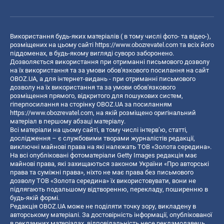
Використання будь-яких матеріалів ( в тому числі фото- та відео-),
розміщених на цьому сайті
https://www.obozrevatel.com
та всіх його
піддоменах, в будь-якому вигляді суворо заборонено.
Дозволяється використання при отриманні письмового дозволу
на їх використання та за умови обов'язкового посилання на сайт
OBOZ.UA, а для інтернет-видань - при отриманні письмового
дозволу на їх використання та за умови обов'язкового
розміщення прямого, відкритого для пошукових систем,
гіперпосилання на сторінку OBOZ.UA за посиланням
https://www.obozrevatel.com
, на якій розміщено оригінальний
матеріал в першому абзаці матеріалу.
Всі матеріали на цьому сайті, в тому числі інтерв’ю, статті,
дослідження – є службовими творами журналістів редакції,
виключні майнові права на які належать ТОВ «Золота середина».
На всі опубліковані фотоматеріали Getty Images редакція має
майнові права, які захищаються законом України «Про авторські
права та суміжні права», ніхто не має права без письмового
дозволу ТОВ «Золота середина» їх використовувати, вони не
підлягають подальшому відтворенню, перекладу, поширенню в
будь-якій формі.
Редакція OBOZ.UA може не поділяти точку зору, викладену в
авторському матеріалі. За достовірність інформації, опублікованої
в рекламних матеріалах, відповідальність несе рекламодавець.