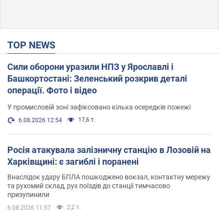
TOP NEWS
Сили оборони уразили НПЗ у Ярославлі і
Башкортостані: Зеленський розкрив деталі
операції. Фото і відео
У промисловій зоні зафіксовано кілька осередків пожежі
17,6 т.
6.08.2026 12:54
Росія атакувала залізничну станцію в Лозовій на
Харківщині: є загиблі і поранені
Внаслідок удару БПЛА пошкоджено вокзал, контактну мережу
та рухомий склад, рух поїздів до станції тимчасово
призупинили
2,2 т.
6.08.2026 11:57