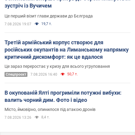
зустріч із Вучичем
Це перший візит глави держави до Бєлграда
19,7 т.
7.08.2026 19:07
Третій армійський корпус створює для
російських окупантів на Лиманському напрямку
критичний дискомфорт: як це вдалося
Це зараз переростає у кризу для всього угруповання
50,7 т.
Cпецпроєкт
7.08.2026 16:40
В окупованій Ялті прогриміли потужні вибухи:
валить чорний дим. Фото і відео
Місто, ймовірно, опинилося під атакою дронів
8,4 т.
7.08.2026 13:26