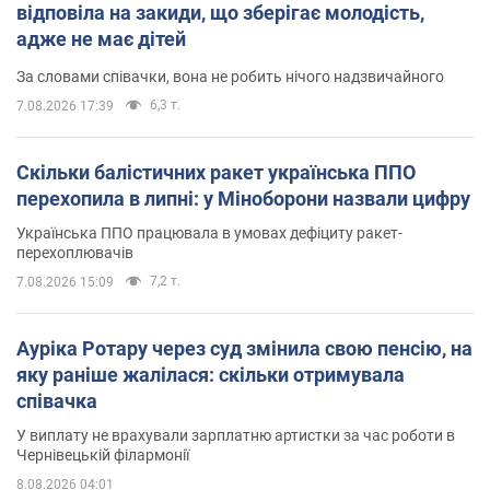
відповіла на закиди, що зберігає молодість,
адже не має дітей
За словами співачки, вона не робить нічого надзвичайного
6,3 т.
7.08.2026 17:39
Скільки балістичних ракет українська ППО
перехопила в липні: у Міноборони назвали цифру
Українська ППО працювала в умовах дефіциту ракет-
перехоплювачів
7,2 т.
7.08.2026 15:09
Ауріка Ротару через суд змінила свою пенсію, на
яку раніше жалілася: скільки отримувала
співачка
У виплату не врахували зарплатню артистки за час роботи в
Чернівецькій філармонії
8.08.2026 04:01