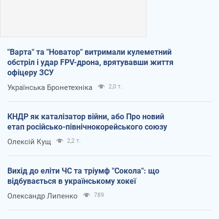
"Варта" та "Новатор" витримали кулеметний
обстріл і удар FPV-дрона, врятувавши життя
офіцеру ЗСУ
Українська Бронетехніка
2,0 т.
КНДР як каталізатор війни, або Про новий
етап російсько-північнокорейського союзу
Олексій Кущ
2,2 т.
Вихід до еліти ЧС та тріумф "Сокола": що
відбувається в українському хокеї
Олександр Липенко
789