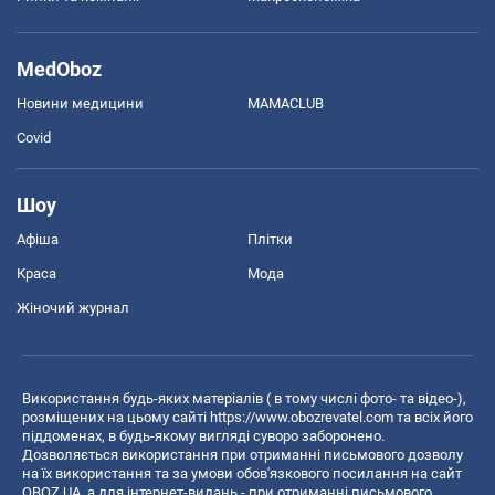
MedOboz
Новини медицини
MAMACLUB
Covid
Шоу
Афіша
Плітки
Краса
Мода
Жіночий журнал
Використання будь-яких матеріалів ( в тому числі фото- та відео-),
розміщених на цьому сайті
https://www.obozrevatel.com
та всіх його
піддоменах, в будь-якому вигляді суворо заборонено.
Дозволяється використання при отриманні письмового дозволу
на їх використання та за умови обов'язкового посилання на сайт
OBOZ.UA, а для інтернет-видань - при отриманні письмового