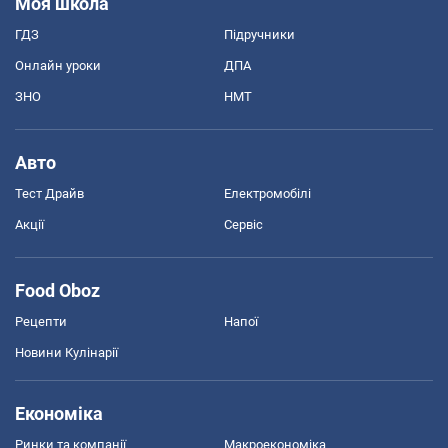
Моя школа
ГДЗ
Підручники
Онлайн уроки
ДПА
ЗНО
НМТ
Авто
Тест Драйв
Електромобілі
Акції
Сервіс
Food Oboz
Рецепти
Напої
Новини Кулінарії
Економіка
Ринки та компанії
Макроекономіка