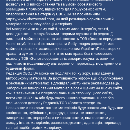
дозволу на їх використання та за умови обов'язкового
розміщення прямого, відкритого для пошукових систем,
гіперпосилання на сторінку OBOZ.UA за посиланням
https://www.obozrevatel.com
, на якій розміщено оригінальний
матеріал в першому абзаці матеріалу.
Всі матеріали на цьому сайті, в тому числі інтерв’ю, статті,
дослідження – є службовими творами журналістів редакції,
виключні майнові права на які належать ТОВ «Золота середина».
На всі опубліковані фотоматеріали Getty Images редакція має
майнові права, які захищаються законом України «Про авторські
права та суміжні права», ніхто не має права без письмового
дозволу ТОВ «Золота середина» їх використовувати, вони не
підлягають подальшому відтворенню, перекладу, поширенню в
будь-якій формі.
Редакція OBOZ.UA може не поділяти точку зору, викладену в
авторському матеріалі. За достовірність інформації, опублікованої
в рекламних матеріалах, відповідальність несе рекламодавець.
Заборонено використання матеріалів розміщених на цьому сайті,
хоч із зазначенням гіперпосилання на сторінку цього сайту,
логотипу OBOZ.UA або будь-якого іншого згадування, але без
письмового дозволу Редакції/ТОВ «Золота середина»
Незаконним використанням матеріалів буде вважатися: будь-яке
копiювання, публiкацiя, передрук, наступне поширення,
використання, переробка з використанням, включенням до
складу інших матеріалів, розповсюдження, адаптація, переклад
та інші подібні зміни матеріалу.