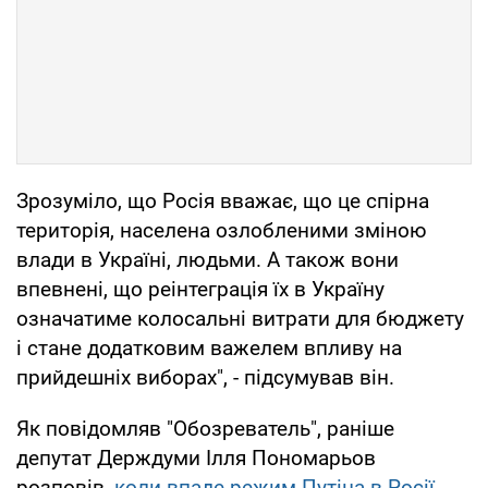
Зрозуміло, що Росія вважає, що це спірна
територія, населена озлобленими зміною
влади в Україні, людьми. А також вони
впевнені, що реінтеграція їх в Україну
означатиме колосальні витрати для бюджету
і стане додатковим важелем впливу на
прийдешніх виборах", - підсумував він.
Як повідомляв "Обозреватель", раніше
депутат Держдуми Ілля Пономарьов
розповів,
коли впаде режим Путіна в Росії
.