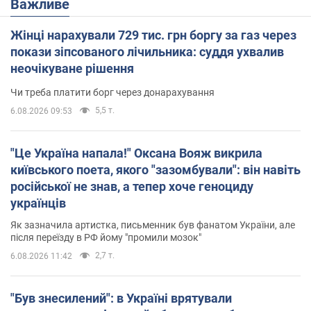
Важливе
Жінці нарахували 729 тис. грн боргу за газ через
покази зіпсованого лічильника: суддя ухвалив
неочікуване рішення
Чи треба платити борг через донарахування
5,5 т.
6.08.2026 09:53
"Це Україна напала!" Оксана Вояж викрила
київського поета, якого "зазомбували": він навіть
російської не знав, а тепер хоче геноциду
українців
Як зазначила артистка, письменник був фанатом України, але
після переїзду в РФ йому "промили мозок"
2,7 т.
6.08.2026 11:42
"Був знесилений": в Україні врятували