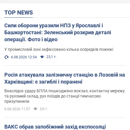
TOP NEWS
Сили оборони уразили НПЗ у Ярославлі і
Башкортостані: Зеленський розкрив деталі
операції. Фото і відео
У промисловій зоні зафіксовано кілька осередків пожежі
23,1 т.
6.08.2026 12:54
Росія атакувала залізничну станцію в Лозовій на
Харківщині: є загиблі і поранені
Внаслідок удару БПЛА пошкоджено вокзал, контактну мережу
та рухомий склад, рух поїздів до станції тимчасово
призупинили
2,6 т.
6.08.2026 11:57
ВАКС обрав запобіжний захід експосолці