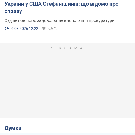
України у США Стефанішиній: що відомо про
справу
Суд не повністю задовольнив клопотання прокуратури
6,6 т.
6.08.2026 12:22
Думки