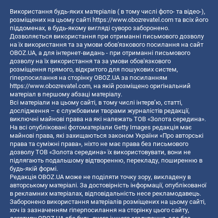
Використання будь-яких матеріалів ( в тому числі фото- та відео-),
розміщених на цьому сайті
https://www.obozrevatel.com
та всіх його
піддоменах, в будь-якому вигляді суворо заборонено.
Дозволяється використання при отриманні письмового дозволу
на їх використання та за умови обов'язкового посилання на сайт
OBOZ.UA, а для інтернет-видань - при отриманні письмового
дозволу на їх використання та за умови обов'язкового
розміщення прямого, відкритого для пошукових систем,
гіперпосилання на сторінку OBOZ.UA за посиланням
https://www.obozrevatel.com
, на якій розміщено оригінальний
матеріал в першому абзаці матеріалу.
Всі матеріали на цьому сайті, в тому числі інтерв’ю, статті,
дослідження – є службовими творами журналістів редакції,
виключні майнові права на які належать ТОВ «Золота середина».
На всі опубліковані фотоматеріали Getty Images редакція має
майнові права, які захищаються законом України «Про авторські
права та суміжні права», ніхто не має права без письмового
дозволу ТОВ «Золота середина» їх використовувати, вони не
підлягають подальшому відтворенню, перекладу, поширенню в
будь-якій формі.
Редакція OBOZ.UA може не поділяти точку зору, викладену в
авторському матеріалі. За достовірність інформації, опублікованої
в рекламних матеріалах, відповідальність несе рекламодавець.
Заборонено використання матеріалів розміщених на цьому сайті,
хоч із зазначенням гіперпосилання на сторінку цього сайту,