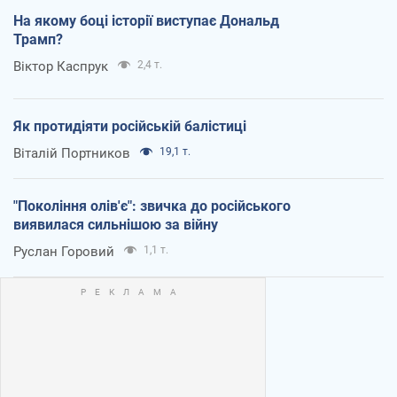
На якому боці історії виступає Дональд
Трамп?
Віктор Каспрук
2,4 т.
Як протидіяти російській балістиці
Віталій Портников
19,1 т.
"Покоління олів'є": звичка до російського
виявилася сильнішою за війну
Руслан Горовий
1,1 т.