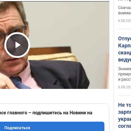
"агр
Сначал
внима
6.08.20
Отпу
Карп
скан
Play Video
вед
несп
Знаме
захе
пряму
и расс
6.08.20
Не т
зарп
рсе главного – подпишитесь на Новини на
укра
согл
Подписаться