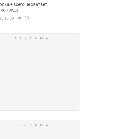
нсии
ольше всего не хватает
ке труда
2,9 т.
26 15:38