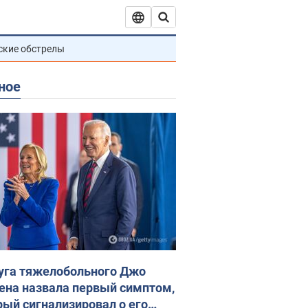
ские обстрелы
ное
уга тяжелобольного Джо
ена назвала первый симптом,
рый сигнализировал о его