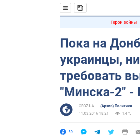
Герои войны
Пока на Донб
украинцы, ни
требовать в
"Минска-2" -
OBOZ.UA
(Архив) Политика
11.03.2016 18:21
1,4 т.
59