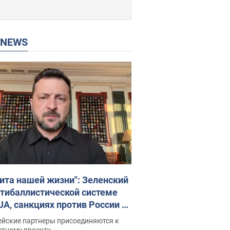
P NEWS
ита нашей жизни": Зеленский
нтибаллистической системе
JA, санкциях против России и
ержке аграриев. Видео
ейские партнеры присоединяются к
стному проекту