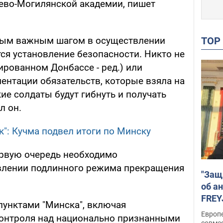
ево-Могилянской академии, пишет
TO
рвым важным шагом в осуществлении
ся установление безопасности. Никто не
ированном Донбассе - ред.) или
ентации обязательств, которые взяла на
кие солдаты будут гибнуть и получать
л он.
": Кучма подвел итоги по Минску
ервую очередь необходимо
овлении подлинного режима прекращения
"Защ
об а
FREY
пунктами "Минска", включая
подд
Европ
контроля над национально признанными
совме