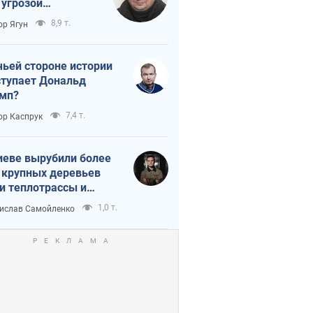
 угрозой
тическая
8,9 т.
ор Ягун
истика
чьей стороне истории
тупает Дональд
мп?
7,4 т.
ор Каспрук
иеве вырубили более
 крупных деревьев
и теплотрассы и
реки Генплану
1,0 т.
ислав Самойленко