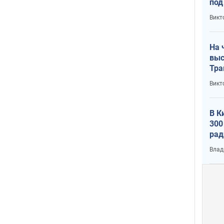
под
кри
Викт
лог
На 
выс
Тра
Викт
В К
300
рад
воп
Влад