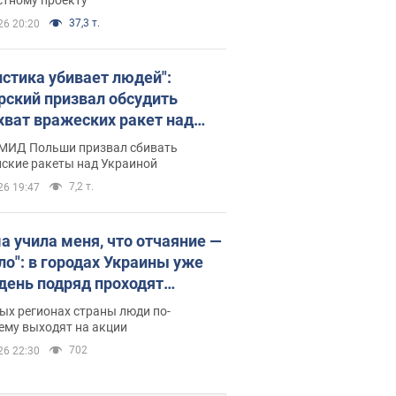
37,3 т.
26 20:20
истика убивает людей":
рский призвал обсудить
хват вражеских ракет над
иной
 МИД Польши призвал сбивать
йские ракеты над Украиной
7,2 т.
26 19:47
а учила меня, что отчаяние —
зло": в городах Украины уже
 день подряд проходят
овые митинги за
ых регионах страны люди по-
ращение Федорова. Фото и
ему выходят на акции
о
702
26 22:30