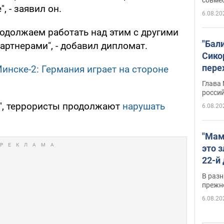
, - заявил он.
6.08.20
родолжаем работать над этим с другими
"Бал
тнерами", - добавил дипломат.
Сико
пере
инске-2: Германия играет на стороне
Укра
Глава
росси
", террористы продолжают
нарушать
6.08.20
"Мам
это 
22-й
масс
В разн
возв
прежн
виде
6.08.20