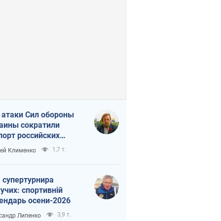
 атаки Сил обороны
аины сократили
порт российских
тепродуктов
1,7 т.
ей Клименко
 супертурнира
учих: спортивній
ендарь осени-2026
3,9 т.
сандр Липенко