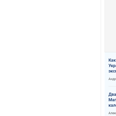
Как
Укр
экс
неф
Андр
Два
Маг
кал
Алек