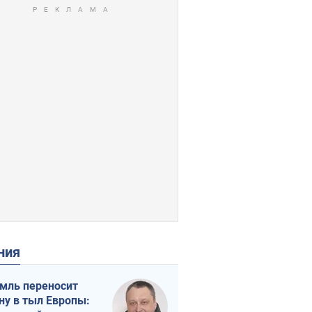
ения
мль переносит
ну в тыл Европы: