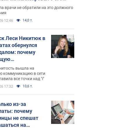
ессивном" раке
а врачи не обратили на это должного
ния
14,0 т.
26 12:46
ск Леси Никитюк в
атах обернулся
далом: почему
ущую
раведливо
нитость вышла на
йтили
ю коммуникацию в сети
тавила все точки над "i"
10,6 т.
26 17:32
олько из-за
латы: почему
инцы не спешат
ашаться на