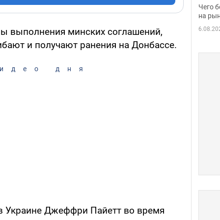
вака
Чего б
на рын
6.08.20
ны выполнения минских соглашений,
ибают и получают ранения на Донбассе.
идео дня
в Украине Джеффри Пайетт во время