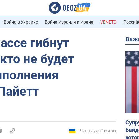
Война в Украине
Война Израиля и Ирана
VENETO
Россий
Важ
ассе гибнут
кто не будет
ыполнения
 Пайетт
Супр
Байд
Читати українською
кото