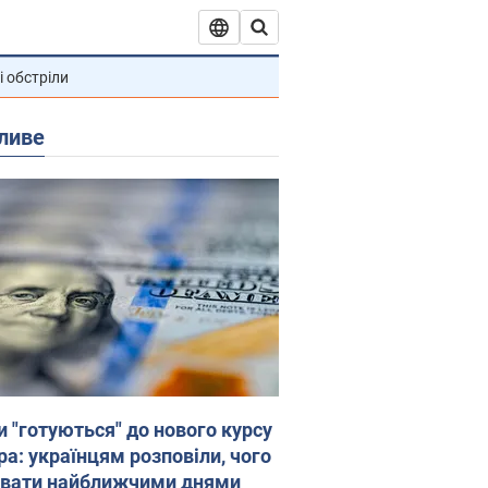
і обстріли
ливе
и "готуються" до нового курсу
ра: українцям розповіли, чого
увати найближчими днями