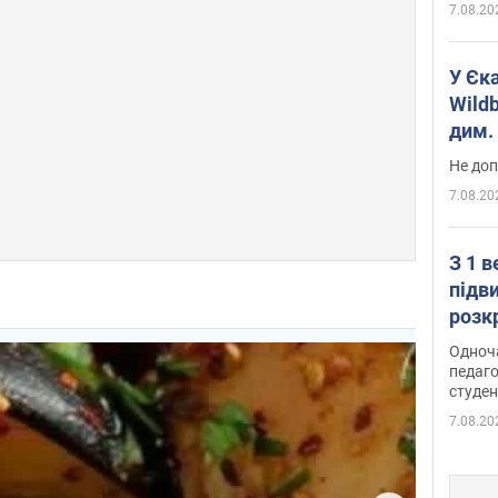
7.08.20
У Єк
Wildb
дим. 
Не доп
7.08.20
З 1 
підв
розк
Одноч
педаго
студен
7.08.20