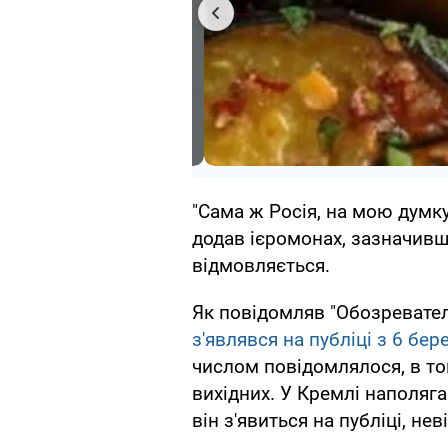
"Сама ж Росія, на мою думку
додав ієромонах, зазначивш
відмовляється.
Як повідомляв "Обозревател
з'являвся на публіці з 6 бер
числом повідомлялося, в том
вихідних. У Кремлі наполяг
він з'явиться на публіці, нев