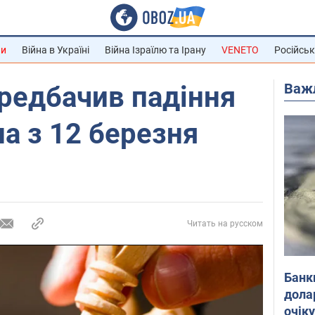
ни
Війна в Україні
Війна Ізраїлю та Ірану
VENETO
Російськ
Важ
редбачив падіння
а з 12 березня
Читать на русском
Банк
дола
очік