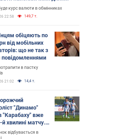
уде курс валюти в обмінниках
149,7 т.
26 22:58
їнцям обіцяють по
рн від мобільних
торів: що не так з
 повідомленнями
потрапити в пастку
їв
14,4 т.
26 21:02
орожчий
оліст "Динамо"
в "Карабаху" вже
-й хвилині матчу.
о
ок відбувається в
і