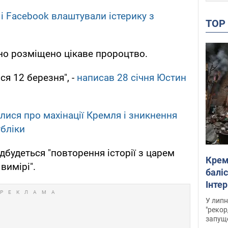
r і Facebook влаштували істерику з
TO
сно розміщено цікаве пророцтво.
я 12 березня", -
написав 28 січня Юстин
алися про махінації Кремля і зникнення
убліки
ідбудеться "повторення історії з царем
Крем
вимірі".
баліс
Інте
У липн
"рекор
запуще