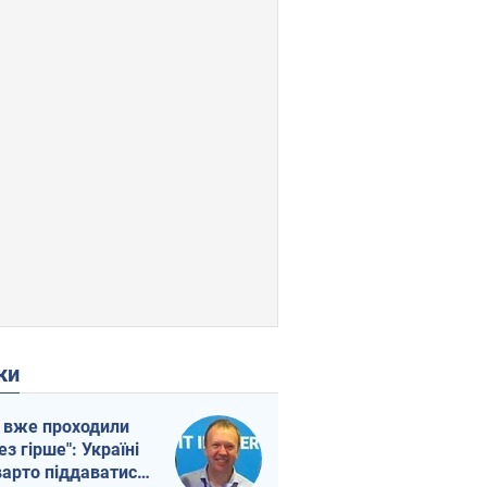
ки
 вже проходили
ез гірше": Україні
варто піддаватися