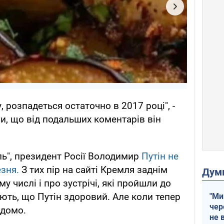
, розпадеться остаточно в 2017 році", -
и, що від подальших коментарів він
ь", президент Росії Володимир
Путін не
езня.
З тих пір на сайті Кремля заднім
Дум
у числі і про зустрічі, які пройшли до
ають, що Путін здоровий. Але коли тепер
"Ми
чер
ідомо.
не 