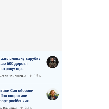
 заплановану вирубку
ьше 600 дерев і
лотрасу: що
бувається на Теремках
1,5 т.
ислав Самойленко
иєві
атаки Сил оборони
аїни скоротили
порт російських
топродуктів
3,3 т.
ій Клименко