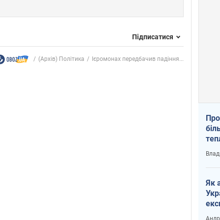
Підписатися
(Архів) Політика
Ієромонах передбачив падіння...
Про
біл
теп
від
Влад
у К
Як 
Укр
екс
наф
Андр