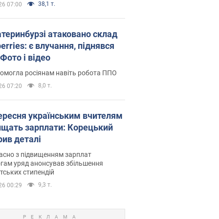
38,1 т.
26 07:00
атеринбурзі атаковано склад
erries: є влучання, піднявся
Фото і відео
омогла росіянам навіть робота ППО
8,0 т.
26 07:20
вересня українським вчителям
ищать зарплати: Корецький
рив деталі
асно з підвищенням зарплат
гам уряд анонсував збільшення
тських стипендій
9,3 т.
26 00:29