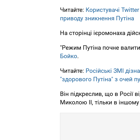
Читайте:
Користувачі Twitte
приводу зникнення Путіна
На сторінці ієромонаха дій
"Режим Путіна почне валитис
Бойко
.
Читайте:
Російські ЗМІ дізн
"здорового Путіна" з очей п
Він підкреслив, що в Росії в
Миколою II, тільки в іншому 