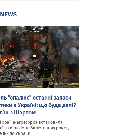
P NEWS
ль "спалює" останні запаси
тики в Україні: що буде далі?
рв’ю з Шарпом
і країна-агресорка встановила
д" за кількістю балістичних ракет,
них по Україні