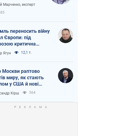
вірі через
ій Марченко, експерт
етний терор
585
мль переносить війну
ил Європи: під
розою критична
істика
12,1 т.
ор Ягун
 Москви раптово
тів миру, як стають
лом у США й нові
аїнські топ-рейтинги
564
сандр Кірш