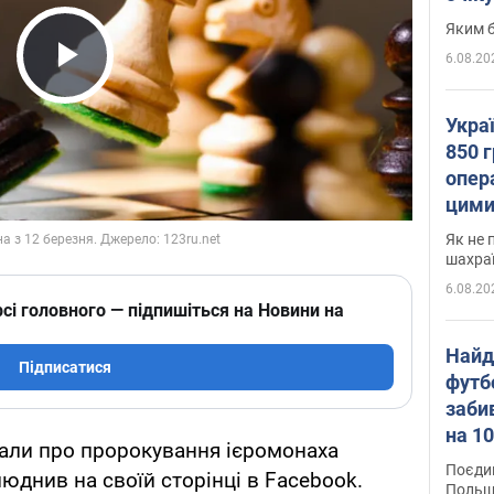
Яким б
6.08.20
Play Video
Укра
850 г
опера
цими
Як не 
шахра
6.08.20
сі головного — підпишіться на Новини на
Найд
Підписатися
футб
заби
на 10
дали про пророкування ієромонаха
Віде
Поєдин
юднив на своїй сторінці в Facebook.
Польщ