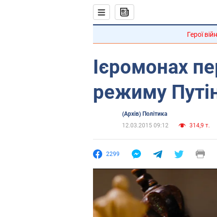
Герої вій
Ієромонах пе
режиму Путін
(Архів) Політика
12.03.2015 09:12
314,9 т.
2299