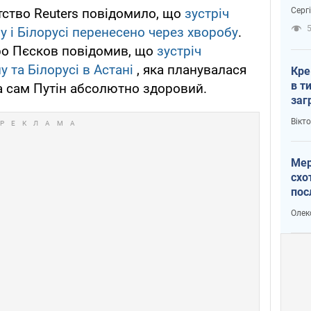
зне
Серг
тство Reuters повідомило, що
зустріч
рак
у і Білорусі перенесено через хворобу
.
ро Пєсков повідомив, що
зустріч
у та Білорусі в Астані
, яка планувалася
Кре
в т
 а сам Путін абсолютно здоровий.
заг
лог
Вікт
Мер
схо
пос
укр
Олек