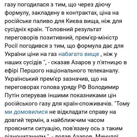
газу погодилася з тим, що через діючу
формулу, закладену в контрактах, ціна на
російське паливо для Києва вища, ніж для
сусідніх країн. "Головний результат
переговорів позитивний, прем'єр-міністр
Росії погодився з тим, що формула дає для
України ціни на газ
набагато вище
, ніж у
наших сусідів ", - сказав Азаров у п'ятницю в
ефірі Першого національного телеканалу.
Український прем'єр зазначив, що на
переговорах голова уряду РФ Володимир
Путін оперував іншими показниками цін
російського газу для країн-споживачів. "Тому
ми домовилися
не відкладати справу на
довгий термін, а найближчим часом
прояснити ситуацію, пов'язану ось з таким
різночитанням ", - додав Азаров. Минулої