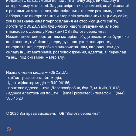
Редакція OBOZ.UA може не поділяти точку зору, викладену в
авторському матеріалі. За достовірність інформації, опублікованої
в рекламних матеріалах, відповідальність несе рекламодавець.
Заборонено використання матеріалів розміщених на цьому сайті,
хоч із зазначенням гіперпосилання на сторінку цього сайту,
логотипу OBOZ.UA або будь-якого іншого згадування, але без
письмового дозволу Редакції/ТОВ «Золота середина»
Незаконним використанням матеріалів буде вважатися: будь-яке
копiювання, публiкацiя, передрук, наступне поширення,
використання, переробка з використанням, включенням до
складу інших матеріалів, розповсюдження, адаптація, переклад
та інші подібні зміни матеріалу.
Назва онлайн медіа — «OBOZ.UA»
- суб'єкт у сфері онлайн медіа;
- ідентифікатор медіа — R40-06156;
- поштова адреса — вул. Деревообробна, буд. 7, м. Київ, 01013;
- адреса електронної пошти —
[email protected]
; - телефон — (044)
585 46 20
© 2026 Всі права захищені, ТОВ "Золота середина".