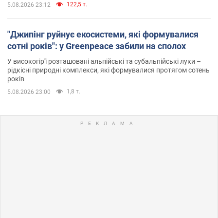
122,5 т.
5.08.2026 23:12
"Джипінг руйнує екосистеми, які формувалися
сотні років": у Greenpeace забили на сполох
У високогір'ї розташовані альпійські та субальпійські луки –
рідкісні природні комплекси, які формувалися протягом сотень
років
1,8 т.
5.08.2026 23:00