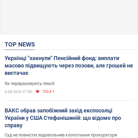
TOP NEWS
Українці "хакнули" Пенсійний фонд: виплати
масово підвищують через позови, але грошей не
вистачає
Як перераховують пенсії
102,4 т.
6.08.2026 07:00
ВАКС обрав запобіжний захід експосолці
України у США Стефанішиній: що відомо про
справу
Суд не повністю задовольнив клопотання прокуратури