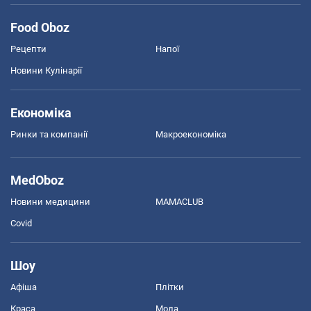
Food Oboz
Рецепти
Напої
Новини Кулінарії
Економіка
Ринки та компанії
Макроекономіка
MedOboz
Новини медицини
MAMACLUB
Covid
Шоу
Афіша
Плітки
Краса
Мода