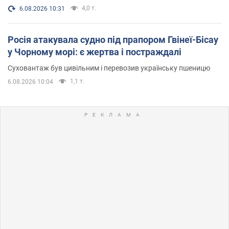
4,0 т.
6.08.2026 10:31
Росія атакувала судно під прапором Гвінеї-Бісау
у Чорному морі: є жертва і постраждалі
Суховантаж був цивільним і перевозив українську пшеницю
1,1 т.
6.08.2026 10:04