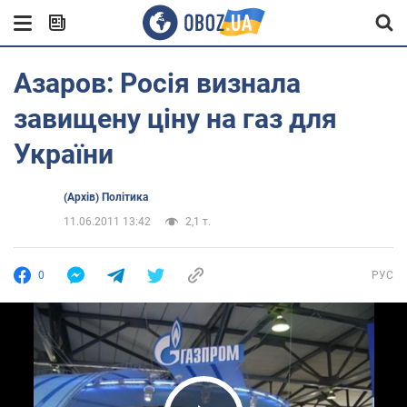
Азаров: Росія визнала
завищену ціну на газ для
України
(Архів) Політика
11.06.2011 13:42
2,1 т.
0
РУС