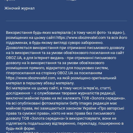
Жіночий журнал
Використання будь-яких матеріалів ( в тому числі фото- та відео-),
розміщених на цьому сайті
https://www.obozrevatel.com
та всіх його
піддоменах, в будь-якому вигляді суворо заборонено.
Дозволяється використання при отриманні письмового дозволу
на їх використання та за умови обов'язкового посилання на сайт
OBOZ.UA, а для інтернет-видань - при отриманні письмового
дозволу на їх використання та за умови обов'язкового
розміщення прямого, відкритого для пошукових систем,
гіперпосилання на сторінку OBOZ.UA за посиланням
https://www.obozrevatel.com
, на якій розміщено оригінальний
матеріал в першому абзаці матеріалу.
Всі матеріали на цьому сайті, в тому числі інтерв’ю, статті,
дослідження – є службовими творами журналістів редакції,
виключні майнові права на які належать ТОВ «Золота середина».
На всі опубліковані фотоматеріали Getty Images редакція має
майнові права, які захищаються законом України «Про авторські
права та суміжні права», ніхто не має права без письмового
дозволу ТОВ «Золота середина» їх використовувати, вони не
підлягають подальшому відтворенню, перекладу, поширенню в
будь-якій формі.