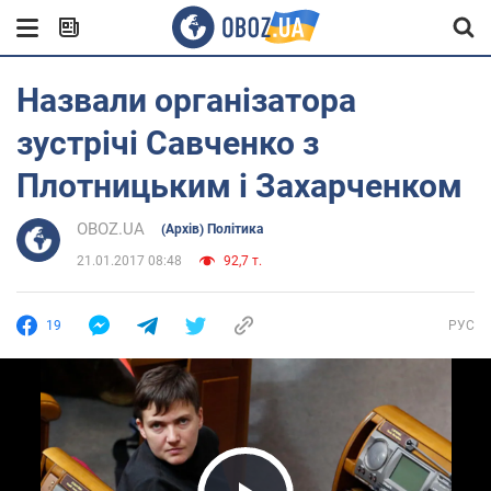
Назвали організатора
зустрічі Савченко з
Плотницьким і Захарченком
OBOZ.UA
(Архів) Політика
21.01.2017 08:48
92,7 т.
19
РУС