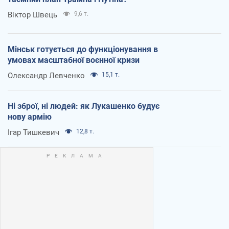
Віктор Швець
9,6 т.
Мінськ готується до функціонування в
умовах масштабної воєнної кризи
Олександр Левченко
15,1 т.
Ні зброї, ні людей: як Лукашенко будує
нову армію
Ігар Тишкевич
12,8 т.