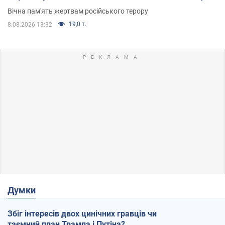
Вічна пам'ять жертвам російського терору
19,0 т.
8.08.2026 13:32
Думки
Збіг інтересів двох цинічних гравців чи
таємний план Трампа і Путіна?