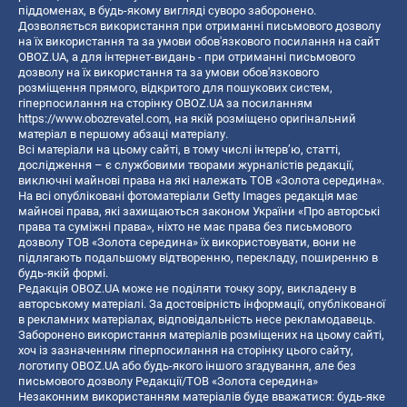
піддоменах, в будь-якому вигляді суворо заборонено.
Дозволяється використання при отриманні письмового дозволу
на їх використання та за умови обов'язкового посилання на сайт
OBOZ.UA, а для інтернет-видань - при отриманні письмового
дозволу на їх використання та за умови обов'язкового
розміщення прямого, відкритого для пошукових систем,
гіперпосилання на сторінку OBOZ.UA за посиланням
https://www.obozrevatel.com
, на якій розміщено оригінальний
матеріал в першому абзаці матеріалу.
Всі матеріали на цьому сайті, в тому числі інтерв’ю, статті,
дослідження – є службовими творами журналістів редакції,
виключні майнові права на які належать ТОВ «Золота середина».
На всі опубліковані фотоматеріали Getty Images редакція має
майнові права, які захищаються законом України «Про авторські
права та суміжні права», ніхто не має права без письмового
дозволу ТОВ «Золота середина» їх використовувати, вони не
підлягають подальшому відтворенню, перекладу, поширенню в
будь-якій формі.
Редакція OBOZ.UA може не поділяти точку зору, викладену в
авторському матеріалі. За достовірність інформації, опублікованої
в рекламних матеріалах, відповідальність несе рекламодавець.
Заборонено використання матеріалів розміщених на цьому сайті,
хоч із зазначенням гіперпосилання на сторінку цього сайту,
логотипу OBOZ.UA або будь-якого іншого згадування, але без
письмового дозволу Редакції/ТОВ «Золота середина»
Незаконним використанням матеріалів буде вважатися: будь-яке