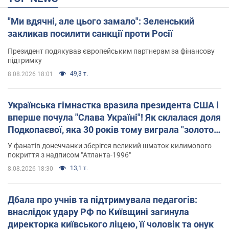
"Ми вдячні, але цього замало": Зеленський
закликав посилити санкції проти Росії
Президент подякував європейським партнерам за фінансову
підтримку
49,3 т.
8.08.2026 18:01
Українська гімнастка вразила президента США і
вперше почула "Слава Україні"! Як склалася доля
Подкопаєвої, яка 30 років тому виграла "золото"
Олімпіади
У фанатів донеччанки зберігся великий шматок килимового
покриття з надписом "Атланта-1996"
13,1 т.
8.08.2026 18:30
Дбала про учнів та підтримувала педагогів:
внаслідок удару РФ по Київщині загинула
директорка київського ліцею, її чоловік та онук