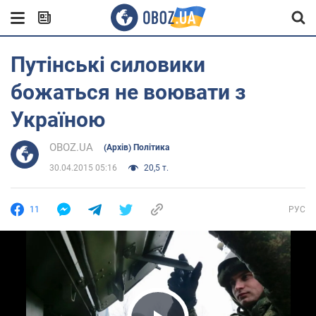
Путінські силовики
божаться не воювати з
Україною
OBOZ.UA
(Архів) Політика
30.04.2015 05:16
20,5 т.
11
РУС