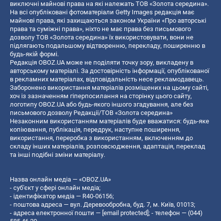
виключні майнові права на які належать ТОВ «Золота середина».
На всі опубліковані фотоматеріали Getty Images редакція має
майнові права, які захищаються законом України «Про авторські
права та суміжні права», ніхто не має права без письмового
дозволу ТОВ «Золота середина» їх використовувати, вони не
підлягають подальшому відтворенню, перекладу, поширенню в
будь-якій формі.
Редакція OBOZ.UA може не поділяти точку зору, викладену в
авторському матеріалі. За достовірність інформації, опублікованої
в рекламних матеріалах, відповідальність несе рекламодавець.
Заборонено використання матеріалів розміщених на цьому сайті,
хоч із зазначенням гіперпосилання на сторінку цього сайту,
логотипу OBOZ.UA або будь-якого іншого згадування, але без
письмового дозволу Редакції/ТОВ «Золота середина»
Незаконним використанням матеріалів буде вважатися: будь-яке
копiювання, публiкацiя, передрук, наступне поширення,
використання, переробка з використанням, включенням до
складу інших матеріалів, розповсюдження, адаптація, переклад
та інші подібні зміни матеріалу.
Назва онлайн медіа — «OBOZ.UA»
- суб'єкт у сфері онлайн медіа;
- ідентифікатор медіа — R40-06156;
- поштова адреса — вул. Деревообробна, буд. 7, м. Київ, 01013;
- адреса електронної пошти —
[email protected]
; - телефон — (044)