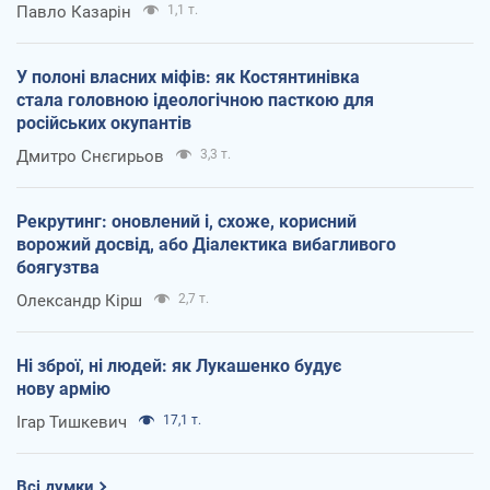
Павло Казарін
1,1 т.
У полоні власних міфів: як Костянтинівка
стала головною ідеологічною пасткою для
російських окупантів
Дмитро Снєгирьов
3,3 т.
Рекрутинг: оновлений і, схоже, корисний
ворожий досвід, або Діалектика вибагливого
боягузтва
Олександр Кірш
2,7 т.
Ні зброї, ні людей: як Лукашенко будує
нову армію
Ігар Тишкевич
17,1 т.
Всі думки