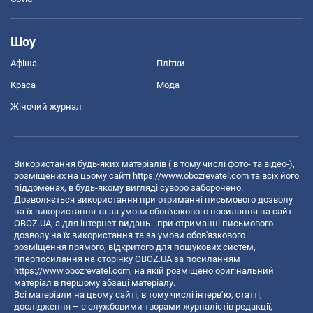
Шоу
Афіша
Плітки
Краса
Мода
Жіночий журнал
Використання будь-яких матеріалів ( в тому числі фото- та відео-),
розміщених на цьому сайті
https://www.obozrevatel.com
та всіх його
піддоменах, в будь-якому вигляді суворо заборонено.
Дозволяється використання при отриманні письмового дозволу
на їх використання та за умови обов'язкового посилання на сайт
OBOZ.UA, а для інтернет-видань - при отриманні письмового
дозволу на їх використання та за умови обов'язкового
розміщення прямого, відкритого для пошукових систем,
гіперпосилання на сторінку OBOZ.UA за посиланням
https://www.obozrevatel.com
, на якій розміщено оригінальний
матеріал в першому абзаці матеріалу.
Всі матеріали на цьому сайті, в тому числі інтерв’ю, статті,
дослідження – є службовими творами журналістів редакції,