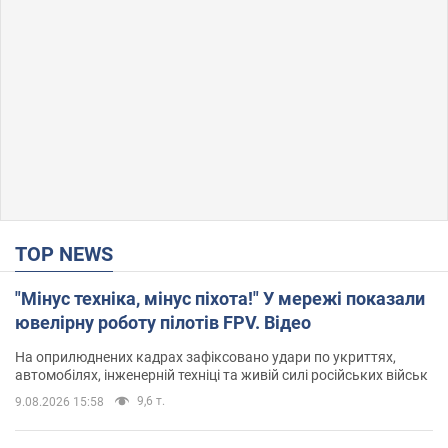
TOP NEWS
"Мінус техніка, мінус піхота!" У мережі показали
ювелірну роботу пілотів FPV. Відео
На оприлюднених кадрах зафіксовано удари по укриттях,
автомобілях, інженерній техніці та живій силі російських військ
9,6 т.
9.08.2026 15:58