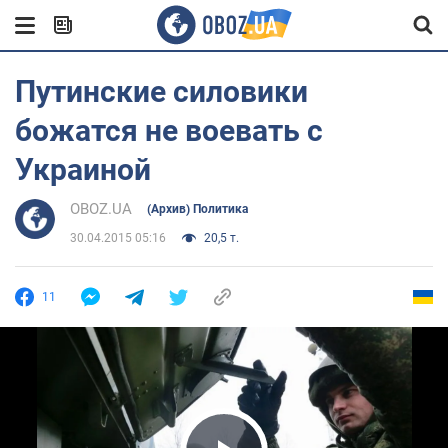
Путинские силовики
божатся не воевать с
Украиной
OBOZ.UA
(Архив) Политика
30.04.2015 05:16
20,5 т.
11