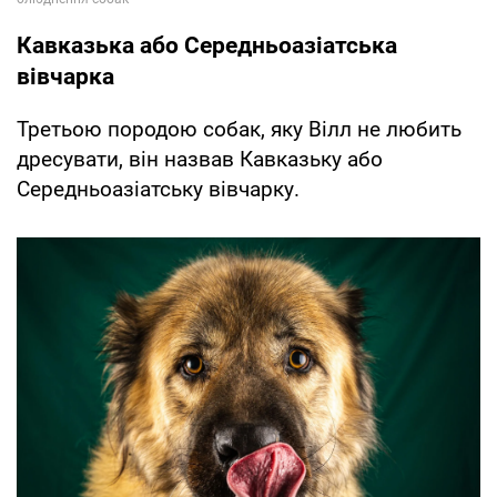
Кавказька або Середньоазіатська
вівчарка
Третьою породою собак, яку Вілл не любить
дресувати, він назвав Кавказьку або
Середньоазіатську вівчарку.