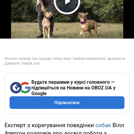
Play Video
Будьте першими у курсі головного —
підпишіться на Новини на OBOZ.UA у
Google
Підписатися
Експерт з корегування поведінки
собак
Вілл
Атертон розповів про досвід роботи з