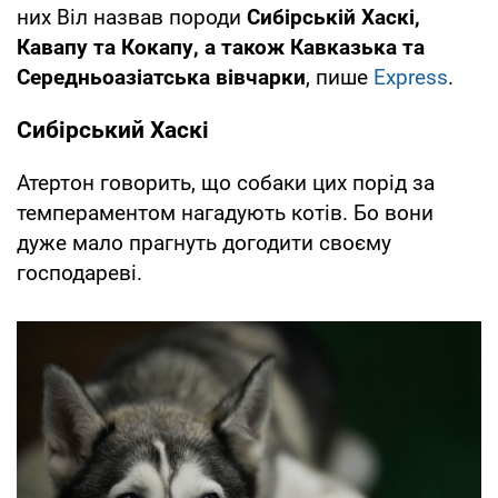
них Віл назвав породи
Сибірській Хаскі,
Кавапу та Кокапу, а також Кавказька та
Середньоазіатська вівчарки
, пише
Express
.
Сибірський Хаскі
Атертон говорить, що собаки цих порід за
темпераментом нагадують котів. Бо вони
дуже мало прагнуть догодити своєму
господареві.