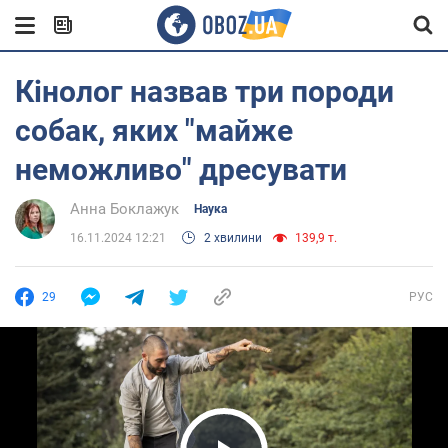
Кінолог назвав три породи
собак, яких "майже
неможливо" дресувати
Анна Боклажук
Наука
16.11.2024 12:21
2 хвилини
139,9 т.
29
РУС