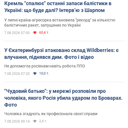
Кремль "спалює" останні запаси балістики в
Україні: що буде далі? Інтерв’ю з Шарпом
У липні країна-агресорка встановила "рекорд" за кількістю
балістичних ракет, запущених по Україні
60,4 т.
7.08.2026 07:00
У Єкатеринбурзі атаковано склад Wildberries: є
влучання, піднявся дим. Фото і відео
Не допомогла росіянам навіть робота ППО
10,0 т.
7.08.2026 07:20
"Чудовий батько": у мережі розповіли про
чоловіка, якого Росія убила ударом по Броварах.
Фото
Чоловіка згадують як професіонала своєї справи
2,4 т.
7.08.2026 09:14