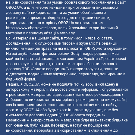
на їх використання та за умови обов'язкового посилання на сайт
OBOZ.UA, а для інтернет-видань - при отриманні письмового
дозволу на їх використання та за умови обов'язкового
розміщення прямого, відкритого для пошукових систем,
гіперпосилання на сторінку OBOZ.UA за посиланням
https://www.obozrevatel.com
, на якій розміщено оригінальний
матеріал в першому абзаці матеріалу.
Всі матеріали на цьому сайті, в тому числі інтерв’ю, статті,
дослідження – є службовими творами журналістів редакції,
виключні майнові права на які належать ТОВ «Золота середина».
На всі опубліковані фотоматеріали Getty Images редакція має
майнові права, які захищаються законом України «Про авторські
права та суміжні права», ніхто не має права без письмового
дозволу ТОВ «Золота середина» їх використовувати, вони не
підлягають подальшому відтворенню, перекладу, поширенню в
будь-якій формі.
Редакція OBOZ.UA може не поділяти точку зору, викладену в
авторському матеріалі. За достовірність інформації, опублікованої
в рекламних матеріалах, відповідальність несе рекламодавець.
Заборонено використання матеріалів розміщених на цьому сайті,
хоч із зазначенням гіперпосилання на сторінку цього сайту,
логотипу OBOZ.UA або будь-якого іншого згадування, але без
письмового дозволу Редакції/ТОВ «Золота середина»
Незаконним використанням матеріалів буде вважатися: будь-яке
копiювання, публiкацiя, передрук, наступне поширення,
використання, переробка з використанням, включенням до