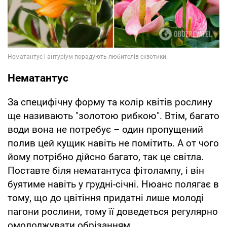
Нематантус
За специфічну форму та колір квітів рослину
ще називають "золотою рибкою". Втім, багато
води вона не потребує – один пропущений
полив цей кущик навіть не помітить. А от чого
йому потрібно дійсно багато, так це світла.
Поставте біля нематантуса фітолампу, і він
буятиме навіть у грудні-січні. Нюанс полягає в
тому, що до цвітіння придатні лише молоді
пагони рослини, тому її доведеться регулярно
омолоджувати обрізанням.