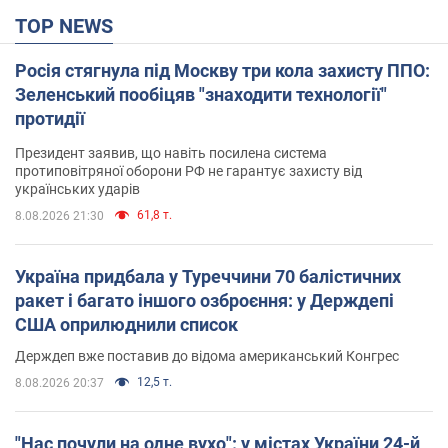
TOP NEWS
Росія стягнула під Москву три кола захисту ППО:
Зеленський пообіцяв "знаходити технології"
протидії
Президент заявив, що навіть посилена система
протиповітряної оборони РФ не гарантує захисту від
українських ударів
61,8 т.
8.08.2026 21:30
Україна придбала у Туреччини 70 балістичних
ракет і багато іншого озброєння: у Держдепі
США оприлюднили список
Держдеп вже поставив до відома американський Конгрес
12,5 т.
8.08.2026 20:37
"Нас почули на одне вухо": у містах України 24-й