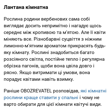
Лантана кімнатна
Рослина родини вербенових сама собі
виглядає досить непримітно і нагадує щось
середнє між кропивою та м’ятою. Але її квіти
міняють все. Різнобарвні суцвіття з ніжним
лимонно-м’ятним ароматом прикрасять будь-
яку кімнату. Рослині знадобиться багато
розсіяного світла, постійне тепло і регулярна
обрізка пагонів, щоби вона цвіла довго і
рясно. Якщо витримати ці умови, вона
порадує квітами навіть взимку.
Раніше OBOZREVATEL розповідав,
які кімнатні
рослини краще ставити у спальні
і чому не
варто обирати для цієї кімнати квітучі види.