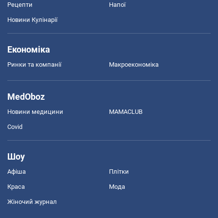
Рецепти
Напої
Новини Кулінарії
Економіка
Ринки та компанії
Макроекономіка
MedOboz
Новини медицини
MAMACLUB
Covid
Шоу
Афіша
Плітки
Краса
Мода
Жіночий журнал