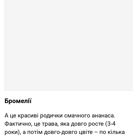
Бромелії
А це красиві родички смачного ананаса.
Фактично, це трава, яка довго росте (3-4
роки), а потім довго-довго цвіте – по кілька