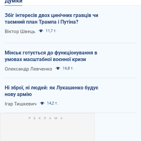
Думки
Збіг інтересів двох цинічних гравців чи
таємний план Трампа і Путіна?
Віктор Швець
11,7 т.
Мінськ готується до функціонування в
умовах масштабної воєнної кризи
Олександр Левченко
16,8 т.
Ні зброї, ні людей: як Лукашенко будує
нову армію
Ігар Тишкевич
14,2 т.