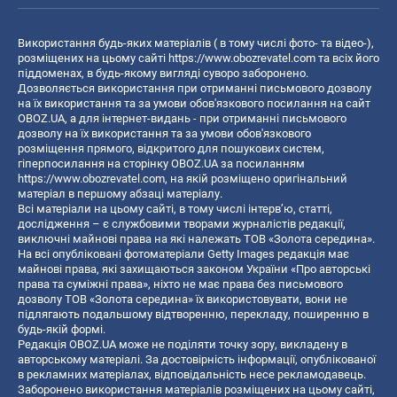
Використання будь-яких матеріалів ( в тому числі фото- та відео-),
розміщених на цьому сайті
https://www.obozrevatel.com
та всіх його
піддоменах, в будь-якому вигляді суворо заборонено.
Дозволяється використання при отриманні письмового дозволу
на їх використання та за умови обов'язкового посилання на сайт
OBOZ.UA, а для інтернет-видань - при отриманні письмового
дозволу на їх використання та за умови обов'язкового
розміщення прямого, відкритого для пошукових систем,
гіперпосилання на сторінку OBOZ.UA за посиланням
https://www.obozrevatel.com
, на якій розміщено оригінальний
матеріал в першому абзаці матеріалу.
Всі матеріали на цьому сайті, в тому числі інтерв’ю, статті,
дослідження – є службовими творами журналістів редакції,
виключні майнові права на які належать ТОВ «Золота середина».
На всі опубліковані фотоматеріали Getty Images редакція має
майнові права, які захищаються законом України «Про авторські
права та суміжні права», ніхто не має права без письмового
дозволу ТОВ «Золота середина» їх використовувати, вони не
підлягають подальшому відтворенню, перекладу, поширенню в
будь-якій формі.
Редакція OBOZ.UA може не поділяти точку зору, викладену в
авторському матеріалі. За достовірність інформації, опублікованої
в рекламних матеріалах, відповідальність несе рекламодавець.
Заборонено використання матеріалів розміщених на цьому сайті,