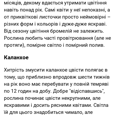
місяців, декому вдається утримати цвітіння
навіть понад рік. Самі квіти у неї непоказні, а
от приквіткові листочки просто неймовірні –
різних форм і кольорів і дуже-дуже яскраві.
Від сезону цвітіння бромелій не залежить.
Рослина любить часті провітрювання (але не
протяги), помірне світло і помірний полив.
Каланхое
Хитрість змусити каланхое цвісти полягає в
тому, що приблизно впродовж шести тижнів
на рік воно має перебувати у повній темряві
по 12 годин на добу. Добре "відіспавшись",
рослина починає цвісти некрупними, але
яскравими і досить рясними квітами. Світла
їй для цього знадобиться чимало, але