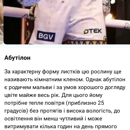
Абутілон
За характерну форму листків цю рослину ще
називають кімнатним кленом. Однак абутілон
є родичем мальви і за умов хорошого догляду
цвіте майже весь рік. Для цього йому
потрібне тепле повітря (приблизно 25
градусів) без протягів і висока вологість, до
освітлення він менш чутливий і може
витримувати кілька годин на день прямого