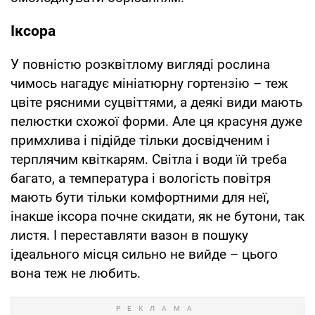
Іксора
У повністю розквітлому вигляді рослина
чимось нагадує мініатюрну гортензію – теж
цвіте рясними суцвіттями, а деякі види мають
пелюстки схожої форми. Але ця красуня дуже
примхлива і підійде тільки досвідченим і
терплячим квіткарям. Світла і води їй треба
багато, а температура і вологість повітря
мають бути тільки комфортними для неї,
інакше іксора почне скидати, як не бутони, так
листя. І переставляти вазон в пошуку
ідеального місця сильно не вийде – цього
вона теж не любить.