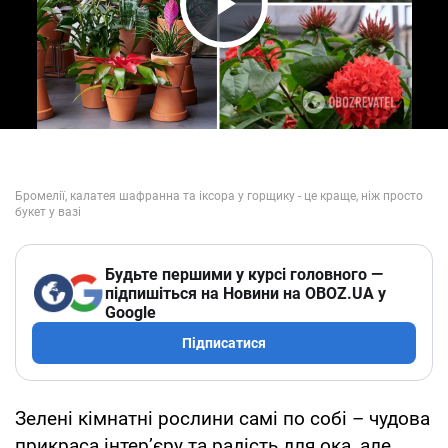
Play Video
Будьте першими у курсі головного —
підпишіться на Новини на OBOZ.UA у
Google
Підписатися
Зелені кімнатні рослини самі по собі – чудова
прикраса інтер’єру та радість для ока, але