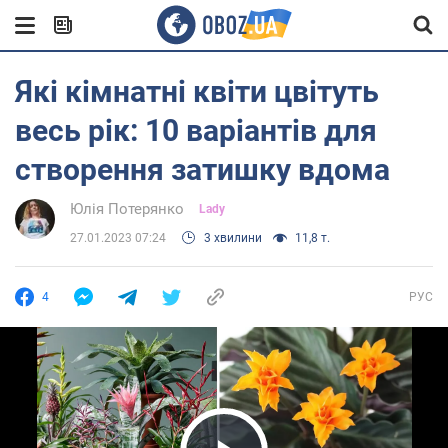
Які кімнатні квіти цвітуть
весь рік: 10 варіантів для
створення затишку вдома
Юлія Потерянко
Lady
27.01.2023 07:24
3 хвилини
11,8 т.
4
РУС