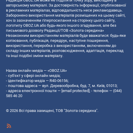
Редакція OBOZ.UA може не поділяти точку зору, викладену в
авторському матеріалі. За достовірність інформації, опублікованої
в рекламних матеріалах, відповідальність несе рекламодавець.
Заборонено використання матеріалів розміщених на цьому сайті,
хоч із зазначенням гіперпосилання на сторінку цього сайту,
логотипу OBOZ.UA або будь-якого іншого згадування, але без
письмового дозволу Редакції/ТОВ «Золота середина»
Незаконним використанням матеріалів буде вважатися: будь-яке
копiювання, публiкацiя, передрук, наступне поширення,
використання, переробка з використанням, включенням до
складу інших матеріалів, розповсюдження, адаптація, переклад
та інші подібні зміни матеріалу.
Назва онлайн медіа — «OBOZ.UA»
- суб'єкт у сфері онлайн медіа;
- ідентифікатор медіа — R40-06156;
- поштова адреса — вул. Деревообробна, буд. 7, м. Київ, 01013;
- адреса електронної пошти —
[email protected]
; - телефон — (044)
585 46 20
© 2026 Всі права захищені, ТОВ "Золота середина".