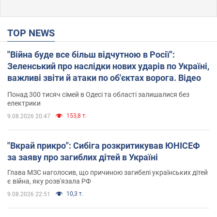
TOP NEWS
"Війна буде все більш відчутною в Росії":
Зеленський про наслідки нових ударів по Україні,
важливі звіти й атаки по об'єктах ворога. Відео
Понад 300 тисяч сімей в Одесі та області залишалися без
електрики
153,8 т.
9.08.2026 20:47
"Вкрай прикро": Сибіга розкритикував ЮНІСЕФ
за заяву про загиблих дітей в Україні
Глава МЗС наголосив, що причиною загибелі українських дітей
є війна, яку розв'язала РФ
10,3 т.
9.08.2026 22:51