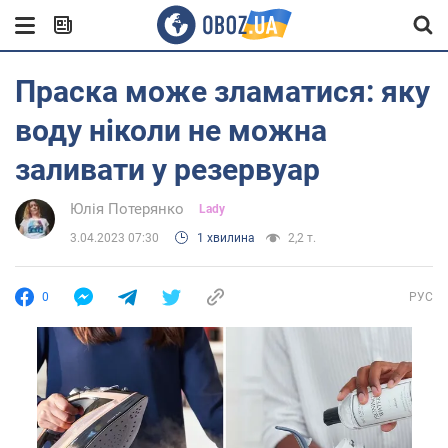
Праска може зламатися: яку
воду ніколи не можна
заливати у резервуар
Юлія Потерянко
Lady
3.04.2023 07:30
1 хвилина
2,2 т.
0
РУС