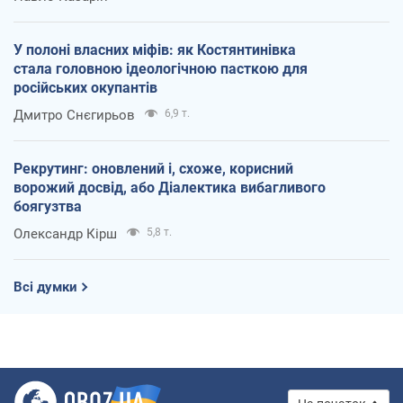
У полоні власних міфів: як Костянтинівка
стала головною ідеологічною пасткою для
російських окупантів
Дмитро Снєгирьов
6,9 т.
Рекрутинг: оновлений і, схоже, корисний
ворожий досвід, або Діалектика вибагливого
боягузтва
Олександр Кірш
5,8 т.
Всі думки