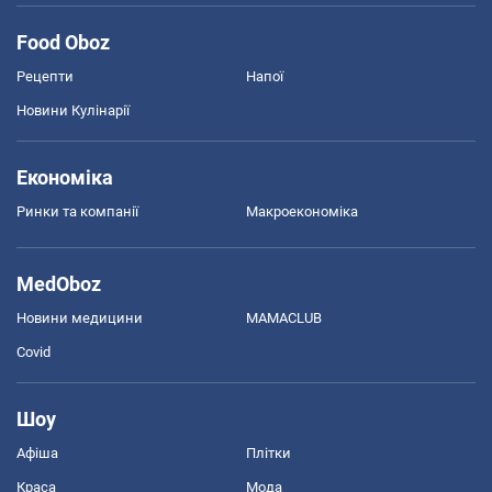
Food Oboz
Рецепти
Напої
Новини Кулінарії
Економіка
Ринки та компанії
Макроекономіка
MedOboz
Новини медицини
MAMACLUB
Covid
Шоу
Афіша
Плітки
Краса
Мода