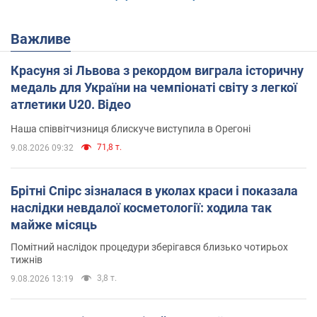
Важливе
Красуня зі Львова з рекордом виграла історичну
медаль для України на чемпіонаті світу з легкої
атлетики U20. Відео
Наша співвітчизниця блискуче виступила в Орегоні
71,8 т.
9.08.2026 09:32
Брітні Спірс зізналася в уколах краси і показала
наслідки невдалої косметології: ходила так
майже місяць
Помітний наслідок процедури зберігався близько чотирьох
тижнів
3,8 т.
9.08.2026 13:19