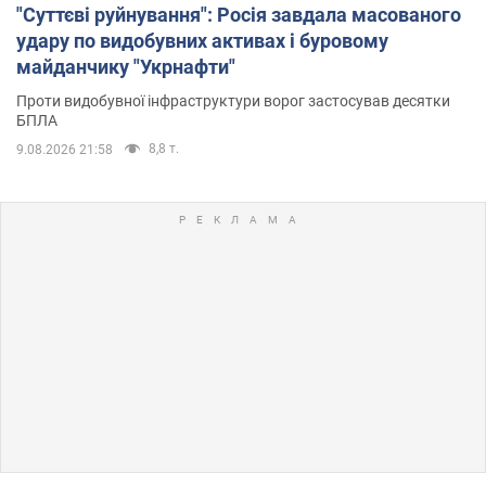
"Суттєві руйнування": Росія завдала масованого
удару по видобувних активах і буровому
майданчику "Укрнафти"
Проти видобувної інфраструктури ворог застосував десятки
БПЛА
8,8 т.
9.08.2026 21:58