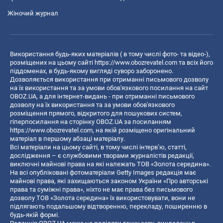
Жіночий журнал
Використання будь-яких матеріалів ( в тому числі фото- та відео-),
розміщених на цьому сайті
https://www.obozrevatel.com
та всіх його
піддоменах, в будь-якому вигляді суворо заборонено.
Дозволяється використання при отриманні письмового дозволу
на їх використання та за умови обов'язкового посилання на сайт
OBOZ.UA, а для інтернет-видань - при отриманні письмового
дозволу на їх використання та за умови обов'язкового
розміщення прямого, відкритого для пошукових систем,
гіперпосилання на сторінку OBOZ.UA за посиланням
https://www.obozrevatel.com
, на якій розміщено оригінальний
матеріал в першому абзаці матеріалу.
Всі матеріали на цьому сайті, в тому числі інтерв’ю, статті,
дослідження – є службовими творами журналістів редакції,
виключні майнові права на які належать ТОВ «Золота середина».
На всі опубліковані фотоматеріали Getty Images редакція має
майнові права, які захищаються законом України «Про авторські
права та суміжні права», ніхто не має права без письмового
дозволу ТОВ «Золота середина» їх використовувати, вони не
підлягають подальшому відтворенню, перекладу, поширенню в
будь-якій формі.