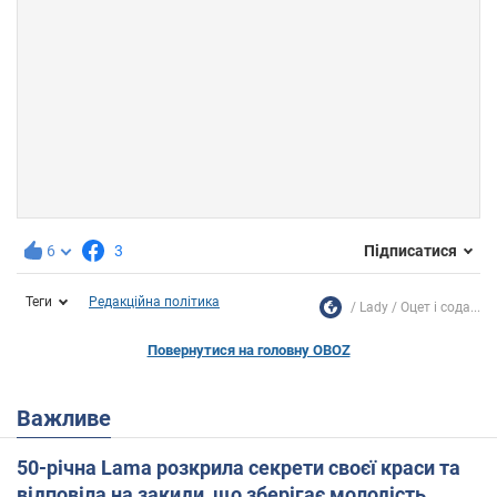
6
3
Підписатися
Теги
Редакційна політика
Lady
Оцет і сода...
Повернутися на головну OBOZ
Важливе
50-річна Lama розкрила секрети своєї краси та
відповіла на закиди, що зберігає молодість,