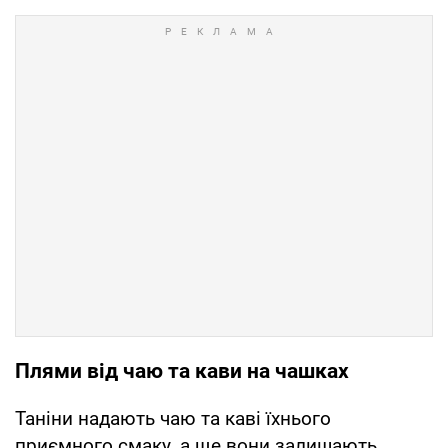
Плями від чаю та кави на чашках
Таніни надають чаю та каві їхнього
приємного смаку, а ще вони залишають