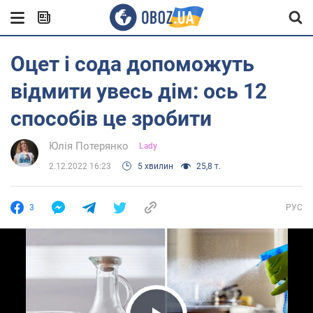
Оцет і сода допоможуть
відмити увесь дім: ось 12
способів це зробити
Юлія Потерянко
Lady
2.12.2022 16:23
5 хвилин
25,8 т.
3
РУС