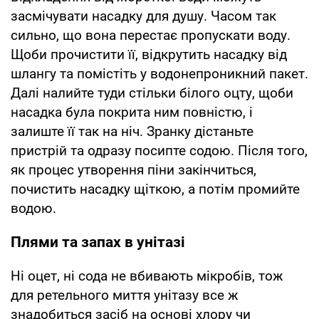
засмічувати насадку для душу. Часом так
сильно, що вона перестає пропускати воду.
Щоби прочистити її, відкрутить насадку від
шлангу та помістіть у водонепроникний пакет.
Далі налийте туди стільки білого оцту, щоби
насадка була покрита ним повністю, і
залиште її так на ніч. Зранку дістаньте
пристрій та одразу посипте содою. Після того,
як процес утворення піни закінчиться,
почистить насадку щіткою, а потім промийте
водою.
Плями та запах в унітазі
Ні оцет, ні сода не вбивають мікробів, тож
для ретельного миття унітазу все ж
знадобиться засіб на основі хлору чи