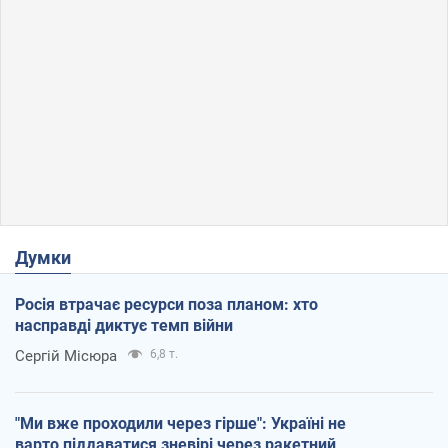
Думки
Росія втрачає ресурси поза планом: хто
насправді диктує темп війни
Сергій Місюра
6,8 т.
"Ми вже проходили через гірше": Україні не
варто піддаватися зневірі через ракетний