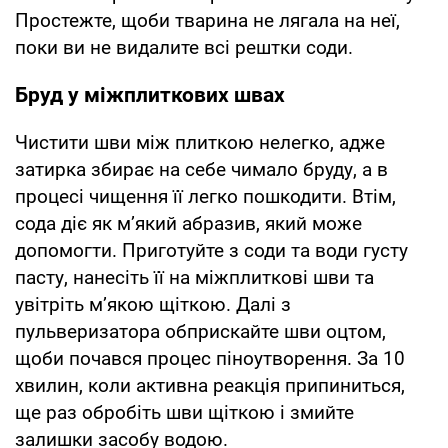
Простежте, щоби тварина не лягала на неї,
поки ви не видалите всі рештки соди.
Бруд у міжплиткових швах
Чистити шви між плиткою нелегко, адже
затирка збирає на себе чимало бруду, а в
процесі чищення її легко пошкодити. Втім,
сода діє як м’який абразив, який може
допомогти. Приготуйте з соди та води густу
пасту, нанесіть її на міжплиткові шви та
увітріть м’якою щіткою. Далі з
пульверизатора обприскайте шви оцтом,
щоби почався процес піноутворення. За 10
хвилин, коли активна реакція припиниться,
ще раз обробіть шви щіткою і змийте
залишки засобу водою.