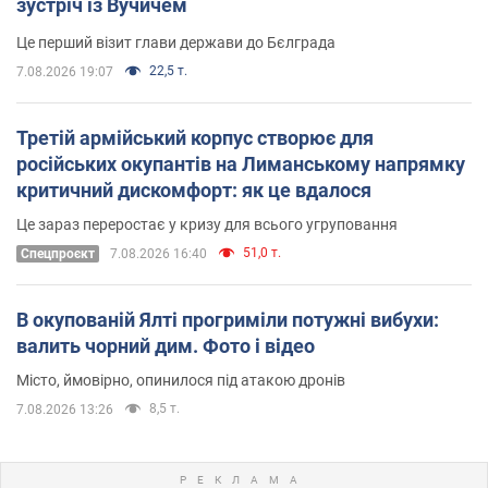
зустріч із Вучичем
Це перший візит глави держави до Бєлграда
22,5 т.
7.08.2026 19:07
Третій армійський корпус створює для
російських окупантів на Лиманському напрямку
критичний дискомфорт: як це вдалося
Це зараз переростає у кризу для всього угруповання
51,0 т.
Cпецпроєкт
7.08.2026 16:40
В окупованій Ялті прогриміли потужні вибухи:
валить чорний дим. Фото і відео
Місто, ймовірно, опинилося під атакою дронів
8,5 т.
7.08.2026 13:26