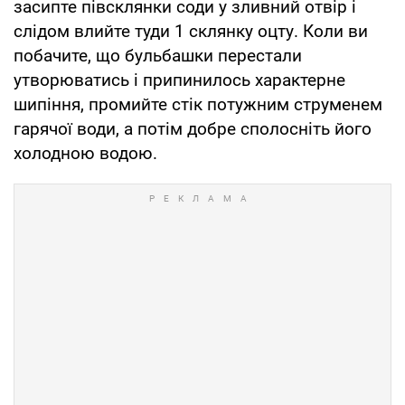
засипте півсклянки соди у зливний отвір і
слідом влийте туди 1 склянку оцту. Коли ви
побачите, що бульбашки перестали
утворюватись і припинилось характерне
шипіння, промийте стік потужним струменем
гарячої води, а потім добре сполосніть його
холодною водою.