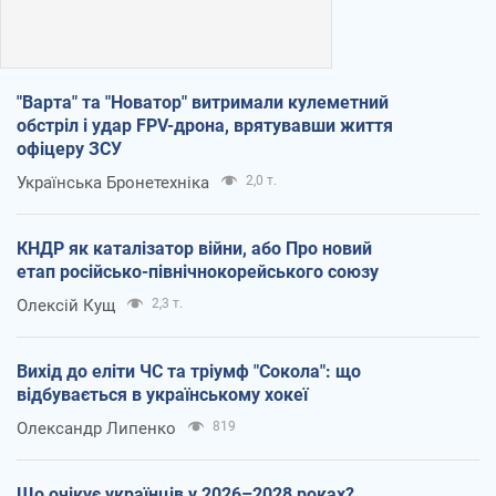
"Варта" та "Новатор" витримали кулеметний
обстріл і удар FPV-дрона, врятувавши життя
офіцеру ЗСУ
Українська Бронетехніка
2,0 т.
КНДР як каталізатор війни, або Про новий
етап російсько-північнокорейського союзу
Олексій Кущ
2,3 т.
Вихід до еліти ЧС та тріумф "Сокола": що
відбувається в українському хокеї
Олександр Липенко
819
Що очікує українців у 2026–2028 роках?