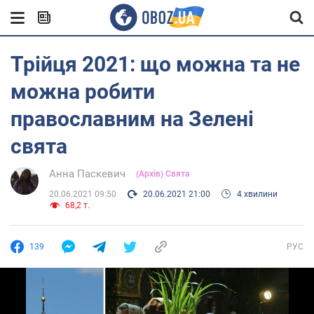
Трійця 2021: що можна та не
можна робити
православним на Зелені
свята
Анна Паскевич
(Архів) Свята
20.06.2021 09:50
20.06.2021 21:00
4 хвилини
68,2 т.
139
РУС