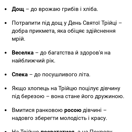
Дощ
– до врожаю грибів і хліба.
Потрапити під дощ у День Святої Трійці –
добра прикмета, яка обіцяє здійснення
мрій.
Веселка
– до багатства й здоров'я на
найближчий рік.
Спека
– до посушливого літа.
Якщо хлопець на Трійцю поцілує дівчину
під березою – вона стане його дружиною.
Вмитися ранковою
росою
дівчині –
надовго зберегти молодість і красу.
На Трійцю
посвататися,
а на Покрову