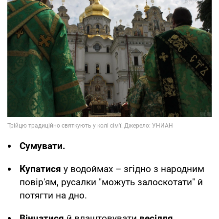
Сумувати.
Купатися
у водоймах – згідно з народним
повір'ям, русалки "можуть залоскотати" й
потягти на дно.
Вінчатися
й влаштовувати
весілля.