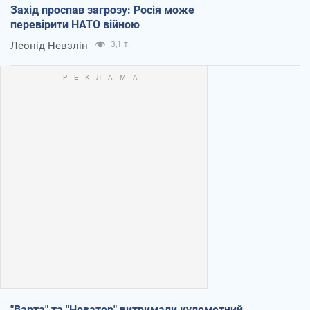
Захід проспав загрозу: Росія може
перевірити НАТО війною
Леонід Невзлін
3,1 т.
"Варта" та "Новатор" витримали кулеметний