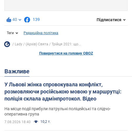
40
139
Підписатися
Теги
Редакційна політика
Lady
(Архів) Свята
Трійця 2021: що...
Повернутися на головну OBOZ
Важливе
У Львові жінка спровокувала конфлікт,
розмовляючи російською мовою у маршрутці:
поліція склала адмінпротокол. Відео
На місце події прибули патрульні поліцейські та слідчо-
оперативна група
10,2 т.
7.08.2026 18:40