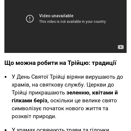
Що можна робити на Трійцю: традиції
У День Святої Трійці віряни вирушають до
храмів, на святкову службу. Церкви до
Трійці прикрашають
зеленню, квітами й
гілками беріз,
оскільки це велике свято
символізує початок нового життя та
розквіт природи.
У храмах освячують трави та гілочки