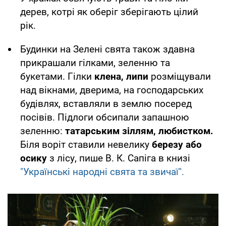
дерев, котрі як оберіг зберігають цілий
рік.
Будинки на Зелені свята також здавна
прикрашали гілками, зеленню та
букетами. Гілки
клена, липи
розміщували
над вікнами, дверима, на господарських
будівлях, вставляли в землю посеред
посівів. Підлоги обсипали запашною
зеленню:
татарським зіллям, любистком.
Біля воріт ставили невелику
березу або
осику
з лісу, пише В. К. Сапіга в книзі
"Українські народні свята та звичаї".