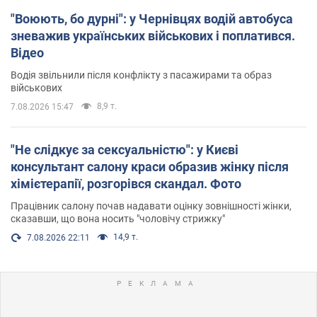
"Воюють, бо дурні": у Чернівцях водій автобуса
зневажив українських військових і поплатився.
Відео
Водія звільнили після конфлікту з пасажирами та образ
військових
8,9 т.
7.08.2026 15:47
"Не слідкує за сексуальністю": у Києві
консультант салону краси образив жінку після
хімієтерапії, розгорівся скандал. Фото
Працівник салону почав надавати оцінку зовнішності жінки,
сказавши, що вона носить "чоловічу стрижку"
14,9 т.
7.08.2026 22:11