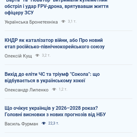
обстріл і удар FPV-дрона, врятувавши життя
офіцеру ЗСУ
Українська Бронетехніка
3,1 т.
КНДР як каталізатор війни, або Про новий
етап російсько-північнокорейського союзу
Олексій Кущ
3,2 т.
Вихід до еліти ЧС та тріумф "Сокола": що
відбувається в українському хокеї
Олександр Липенко
1,2 т.
Що очікує українців у 2026–2028 роках?
Головні висновки з нових прогнозів від НБУ
Василь Фурман
22,3 т.