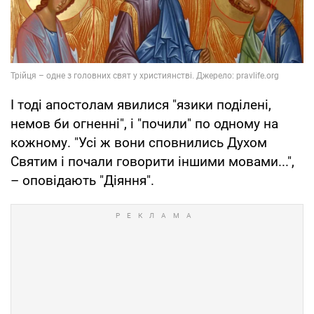
І тоді апостолам явилися "язики поділені,
немов би огненні", і "почили" по одному на
кожному. "Усі ж вони сповнились Духом
Святим і почали говорити іншими мовами...",
– оповідають "Діяння".