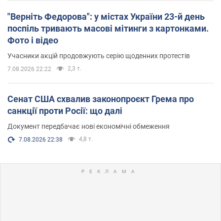
"Верніть Федорова": у містах України 23-й день
поспіль тривають масові мітинги з картонками.
Фото і відео
Учасники акцій продовжують серію щоденних протестів
2,3 т.
7.08.2026 22:22
Сенат США схвалив законопроєкт Грема про
санкції проти Росії: що далі
Документ передбачає нові економічні обмеження
4,8 т.
7.08.2026 22:38