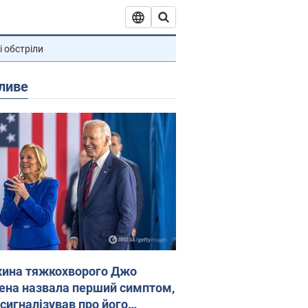
і обстріли
ливе
ина тяжкохворого Джо
ена назвала перший симптом,
 сигналізував про його