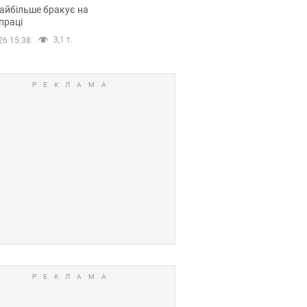
сії
айбільше бракує на
праці
3,1 т.
26 15:38