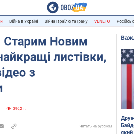
ни
Війна в Україні
Війна Ізраїлю та Ірану
VENETO
Російськ
Важ
і Старим Новим
найкращі листівки,
ідео з
и
и
290,2 т.
Друж
Байд
Читать на русском
який