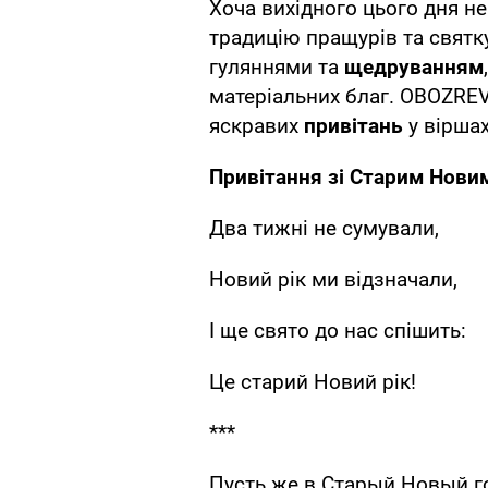
Хоча вихідного цього дня не
традицію пращурів та свят
гуляннями та
щедруванням
матеріальних благ. OBOZREV
яскравих
привітань
у віршах
Привітання зі Старим Новим
Два тижні не сумували,
Новий рік ми відзначали,
І ще свято до нас спішить:
Це старий Новий рік!
***
Пусть же в Старый Новый г