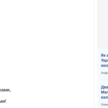
,
Як 
Укр
екс
наф
Андр
Два
ками,
Маг
кал
ми!
Олек