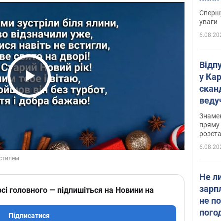
"агр
Спершу
уваги
6.08.20
Відп
у Ка
скан
Play Video
веду
захе
Знаме
пряму 
розста
6.08.20
Не л
зарп
сі головного — підпишіться на Новини на
не п
пого
Підписатися