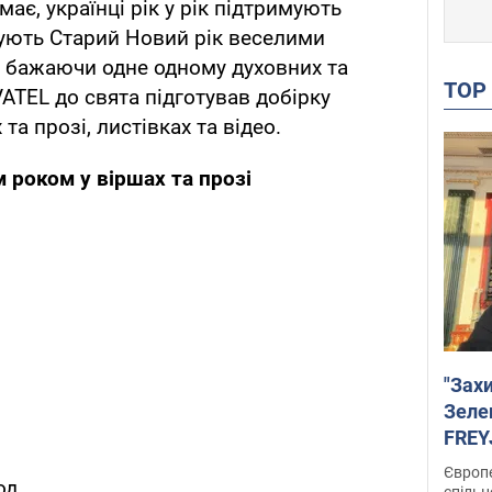
має, українці рік у рік підтримують
кують Старий Новий рік веселими
, бажаючи одне одному духовних та
TO
ATEL до свята підготував добірку
 та прозі, листівках та відео.
 роком у віршах та прозі
"Зах
Зеле
FREYJ
підтр
Європе
од
спільн