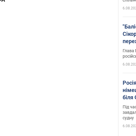
6.08.20
"Бал
Сіко
пере
Укра
Глава 
російс
6.08.20
Росі
німе
біля
Під ча
завдал
судну
6.08.20