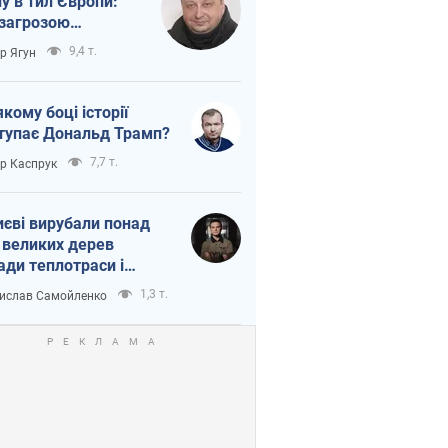
ну в тил Європи:
 загрозою
тична логістика
9,4 т.
ор Ягун
якому боці історії
тупає Дональд Трамп?
7,7 т.
ор Каспрук
иєві вирубали понад
 великих дерев
ади теплотраси і
переч Генплану
1,3 т.
ислав Самойленко