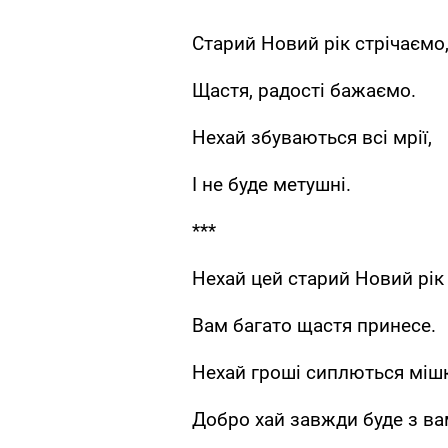
Старий Новий рік стрічаємо
Щастя, радості бажаємо.
Нехай збуваються всі мрії,
І не буде метушні.
***
Нехай цей старий Новий рік
Вам багато щастя принесе.
Нехай гроші сиплються міш
Добро хай завжди буде з ва