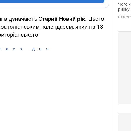
вакан
Чого н
ринку 
6.08.20
ні відзначають С
тарий Новий рік.
Цього
 за юліанським календарем, який на 13
ригоріанського.
ідео дня