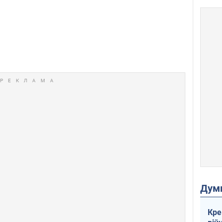
Дум
Кре