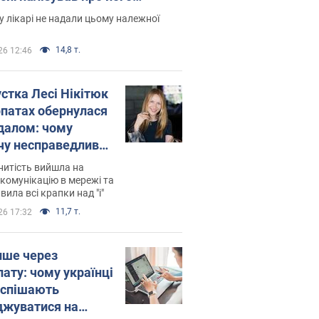
есивний" рак
 лікарі не надали цьому належної
14,8 т.
26 12:46
устка Лесі Нікітюк
рпатах обернулася
далом: чому
чу несправедливо
йтили
нитість вийшла на
комунікацію в мережі та
вила всі крапки над "і"
11,7 т.
26 17:32
ише через
лату: чому українці
оспішають
джуватися на