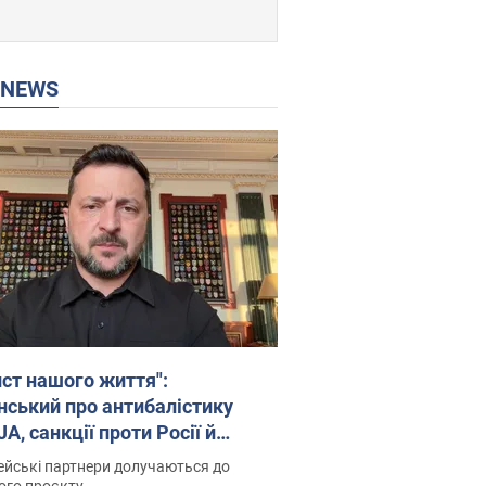
P NEWS
ист нашого життя":
нський про антибалістику
A, санкції проти Росії й
имку аграріїв. Відео
йські партнери долучаються до
ого проєкту