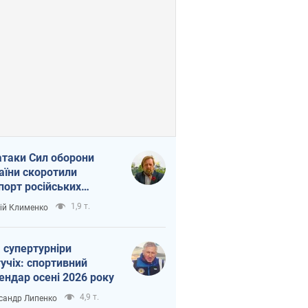
атаки Сил оборони
аїни скоротили
порт російських
топродуктів
1,9 т.
ій Клименко
 супертурніри
учіх: спортивний
ендар осені 2026 року
4,9 т.
сандр Липенко