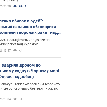
48,6 т.
26 20:20
істика вбиває людей":
рський закликав обговорити
хоплення ворожих ракет над
їною
МЗС Польщі закликав до збиття
ьких ракет над Україною
7,8 т.
26 19:47
я вдарила дроном по
цькому судну в Чорному морі
 Одеси: подробиці
с евакуації екіпажу російські терористи
и ще одного удару безпілотником по
2,1 т.
26 21:34