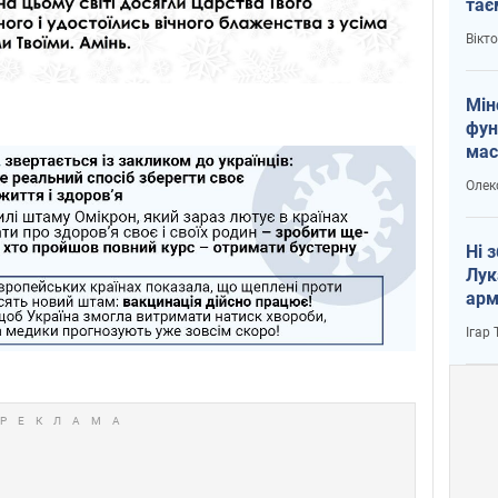
тає
і Пу
Вікт
Мін
фун
мас
Олек
Ні 
Лук
арм
Ігар