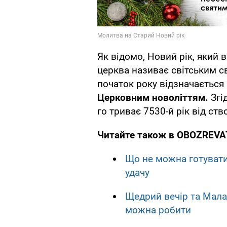
Як відомо, Новий рік, який в
церква називає світським с
початок року відзначається 
Церковним новоліттям.
Згі
го триває 7530-й рік від ств
Читайте також в OBOZREVA
Що не можна готувати
удачу
Щедрий вечір та Малан
можна робити