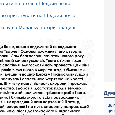
стояти на столі в Щедрий вечір
ібно приготувати на Щедрий вечір
козу на Маланку: історія традиції
Дум
Збі
цин