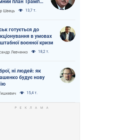
мний план Трампа
тіна?
13,7 т.
ор Швець
ськ готується до
кціонування в умовах
штабної воєнної кризи
18,2 т.
сандр Левченко
зброї, ні людей: як
ашенко будує нову
ію
15,4 т.
 Тишкевич