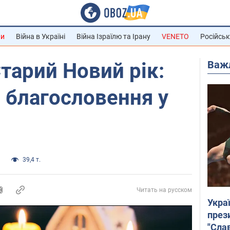
ни
Війна в Україні
Війна Ізраїлю та Ірану
VENETO
Російськ
Важ
тарий Новий рік:
 благословення у
а
39,4 т.
Читать на русском
Укра
през
"Слав