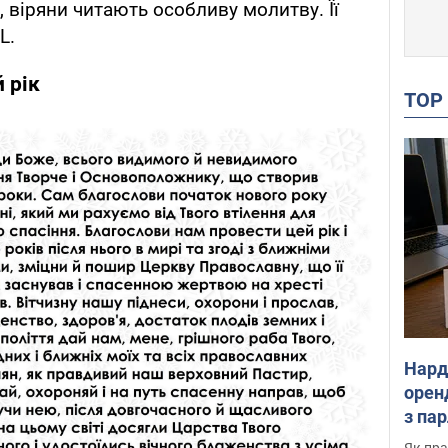
, віряни читають особливу молитву. Її
L.
 рік
TO
Нард
оренд
з па
де п
Як пра