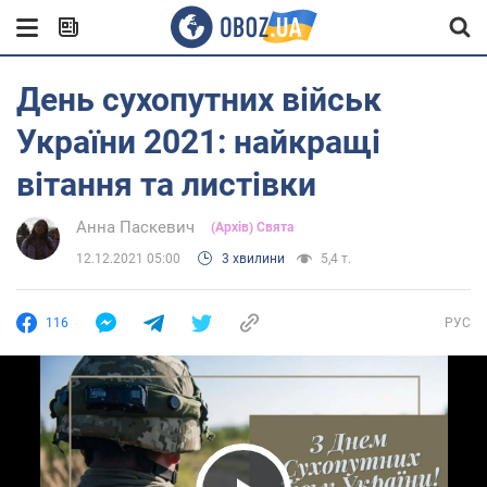
День сухопутних військ
України 2021: найкращі
вітання та листівки
Анна Паскевич
(Архів) Свята
12.12.2021 05:00
3 хвилини
5,4 т.
116
РУС