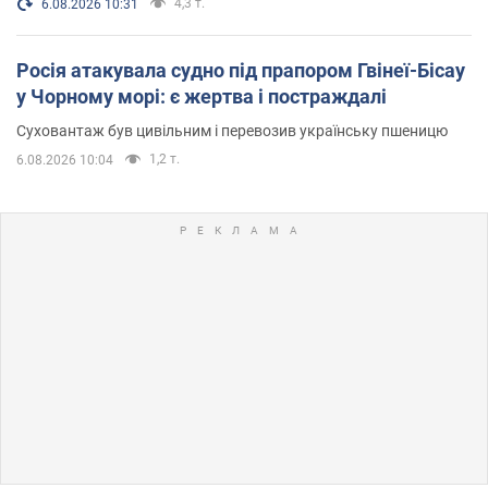
4,3 т.
6.08.2026 10:31
Росія атакувала судно під прапором Гвінеї-Бісау
у Чорному морі: є жертва і постраждалі
Суховантаж був цивільним і перевозив українську пшеницю
1,2 т.
6.08.2026 10:04