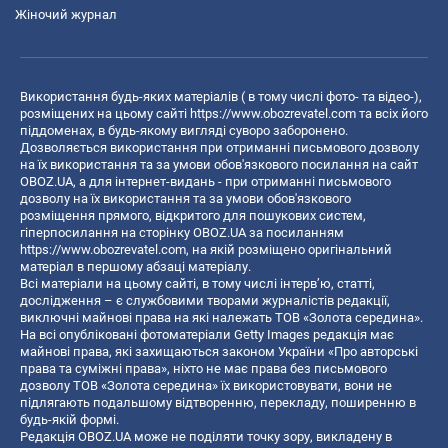
Жіночий журнал
Використання будь-яких матеріалів ( в тому числі фото- та відео-),
розміщених на цьому сайті
https://www.obozrevatel.com
та всіх його
піддоменах, в будь-якому вигляді суворо заборонено.
Дозволяється використання при отриманні письмового дозволу
на їх використання та за умови обов'язкового посилання на сайт
OBOZ.UA, а для інтернет-видань - при отриманні письмового
дозволу на їх використання та за умови обов'язкового
розміщення прямого, відкритого для пошукових систем,
гіперпосилання на сторінку OBOZ.UA за посиланням
https://www.obozrevatel.com
, на якій розміщено оригінальний
матеріал в першому абзаці матеріалу.
Всі матеріали на цьому сайті, в тому числі інтерв’ю, статті,
дослідження – є службовими творами журналістів редакції,
виключні майнові права на які належать ТОВ «Золота середина».
На всі опубліковані фотоматеріали Getty Images редакція має
майнові права, які захищаються законом України «Про авторські
права та суміжні права», ніхто не має права без письмового
дозволу ТОВ «Золота середина» їх використовувати, вони не
підлягають подальшому відтворенню, перекладу, поширенню в
будь-якій формі.
Редакція OBOZ.UA може не поділяти точку зору, викладену в