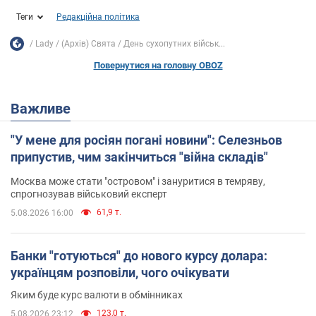
Теги
Редакційна політика
Lady
(Архів) Свята
День сухопутних військ...
Повернутися на головну OBOZ
Важливе
"У мене для росіян погані новини": Селезньов
припустив, чим закінчиться "війна складів"
Москва може стати "островом" і зануритися в темряву,
спрогнозував військовий експерт
61,9 т.
5.08.2026 16:00
Банки "готуються" до нового курсу долара:
українцям розповіли, чого очікувати
Яким буде курс валюти в обмінниках
123,0 т.
5.08.2026 23:12