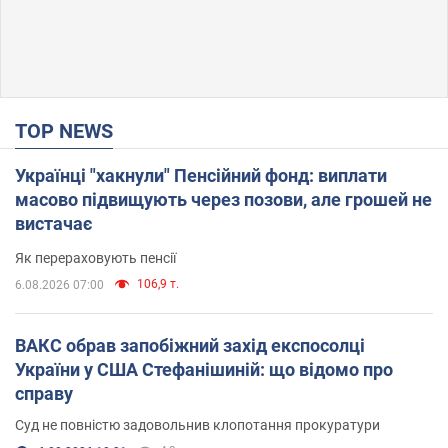
TOP NEWS
Українці "хакнули" Пенсійний фонд: виплати
масово підвищують через позови, але грошей не
вистачає
Як перераховують пенсії
106,9 т.
6.08.2026 07:00
ВАКС обрав запобіжний захід експосолці
України у США Стефанішиній: що відомо про
справу
Суд не повністю задовольнив клопотання прокуратури