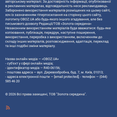
авторському матеріалі. За достовірність інформації, опублікованої
в рекламних матеріалах, відповідальність несе рекламодавець.
Заборонено використання матеріалів розміщених на цьому сайті,
хоч із зазначенням гіперпосилання на сторінку цього сайту,
логотипу OBOZ.UA або будь-якого іншого згадування, але без
письмового дозволу Редакції/ТОВ «Золота середина»
Незаконним використанням матеріалів буде вважатися: будь-яке
копiювання, публiкацiя, передрук, наступне поширення,
використання, переробка з використанням, включенням до
складу інших матеріалів, розповсюдження, адаптація, переклад
та інші подібні зміни матеріалу.
Назва онлайн медіа — «OBOZ.UA»
- суб'єкт у сфері онлайн медіа;
- ідентифікатор медіа — R40-06156;
- поштова адреса — вул. Деревообробна, буд. 7, м. Київ, 01013;
- адреса електронної пошти —
[email protected]
; - телефон — (044)
585 46 20
© 2026 Всі права захищені, ТОВ "Золота середина".