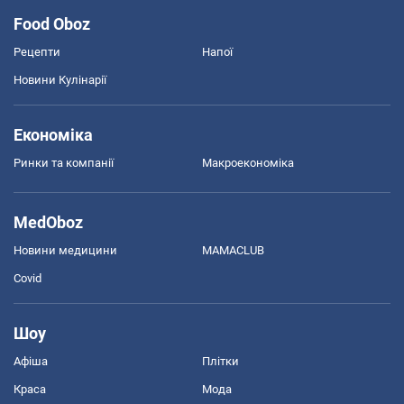
Food Oboz
Рецепти
Напої
Новини Кулінарії
Економіка
Ринки та компанії
Макроекономіка
MedOboz
Новини медицини
MAMACLUB
Covid
Шоу
Афіша
Плітки
Краса
Мода