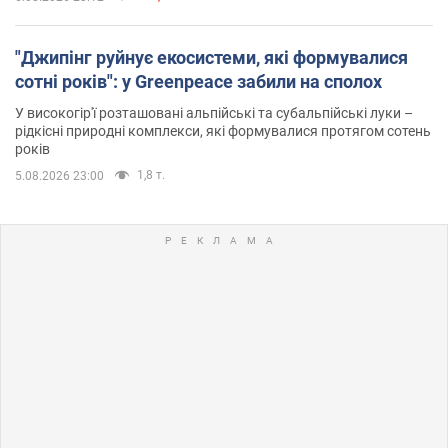
"Джипінг руйнує екосистеми, які формувалися
сотні років": у Greenpeace забили на сполох
У високогір'ї розташовані альпійські та субальпійські луки –
рідкісні природні комплекси, які формувалися протягом сотень
років
1,8 т.
5.08.2026 23:00