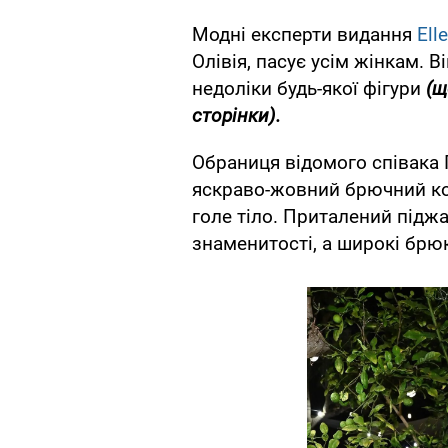
Модні експерти видання
Elle
Олівія, пасує усім жінкам. 
недоліки будь-якої фігури
(щ
сторінки).
Обраниця відомого співака 
яскраво-жовний брючний кос
голе тіло. Приталений підж
знаменитості, а широкі брю