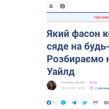
Герої вій
Який фасон 
сяде на будь-
Розбираємо н
Уайлд
Катерина Малай
Мода
10.12.2021 14:10
2 хвилин
1