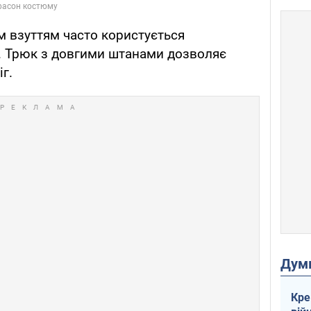
м взуттям часто користується
м. Трюк з довгими штанами дозволяє
г.
Дум
Кре