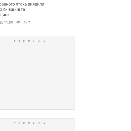
повий маршрут.
ованого птаха виявили
і Київщині та
щини
3,2 т.
26 11:09