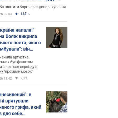
лив неочікуване рішення
ба платити борг через донарахування
13,5 т.
26 09:53
країна напала!"
на Вояж викрила
ького поета, якого
мбували": він
ь російської не
начила артистка,
 а тепер хоче
енник був фанатом
и, але після переїзду в
циду українців
му "промили мозок"
9,3 т.
26 11:42
знесилений": в
їні врятували
неного грифа, який
в для себе