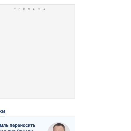
ки
мль переносить