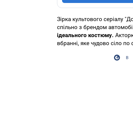
Зірка культового серіалу "Д
спільно з брендом автомобі
ідеального костюму.
Акторк
вбранні, яке чудово сіло по ф
В