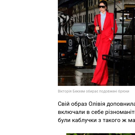
Свій образ Олівія доповнил
включали в себе різноманітн
були каблучки з такого ж ма