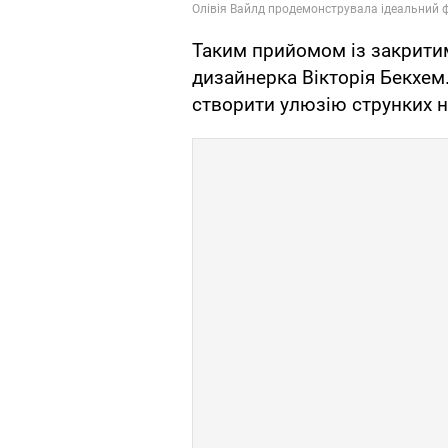
Таким прийомом із закрити
дизайнерка Вікторія Бекхе
створити улюзію струнких ні