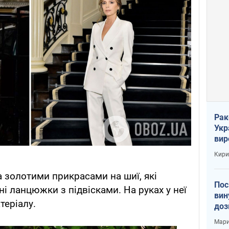
Рак
Укр
вир
рак
Кири
а золотими прикрасами на шиї, які
Пос
і ланцюжки з підвісками. На руках у неї
вин
теріалу.
доз
заг
Мари