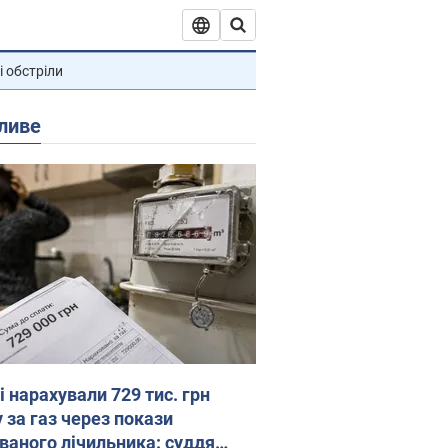
і обстріли
ливе
 нарахували 729 тис. грн
 за газ через покази
ованого лічильника: суддя