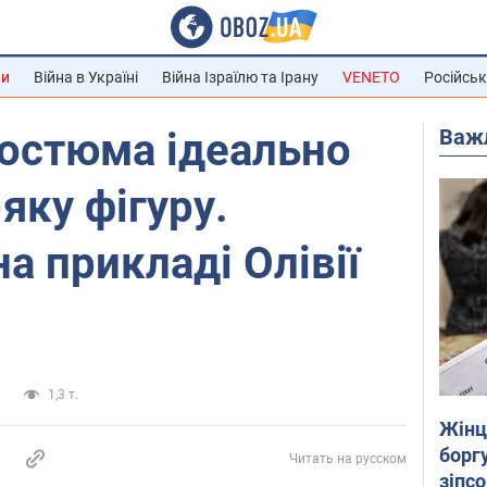
ни
Війна в Україні
Війна Ізраїлю та Ірану
VENETO
Російськ
Важ
костюма ідеально
яку фігуру.
а прикладі Олівії
и
1,3 т.
Жінці
боргу
Читать на русском
зіпс