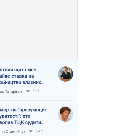
етний щит і меч
аїни: ставка на
обництво власних
ет
600
ло Татарінов
мертна "презумпція
уватості": хто
волив ТЦК судити
иблих захисників
2,4 т.
на Ставнійчук