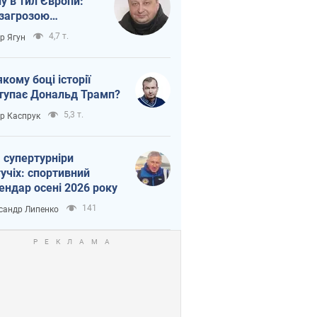
ну в тил Європи:
 загрозою
тична логістика
4,7 т.
ор Ягун
якому боці історії
тупає Дональд Трамп?
5,3 т.
ор Каспрук
 супертурніри
учіх: спортивний
ендар осені 2026 року
141
сандр Липенко