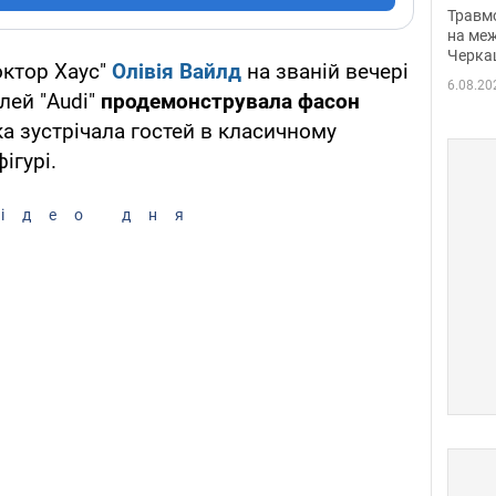
нети
Травм
Фото
на меж
Черка
октор Хаус"
Олівія Вайлд
на званій вечері
6.08.20
лей "Audi"
продемонструвала фасон
а зустрічала гостей в класичному
ігурі.
ідео дня