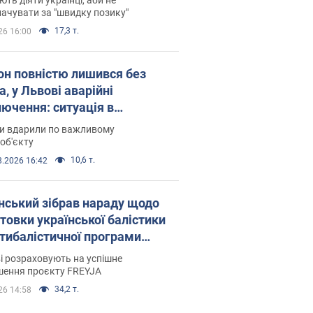
ачувати за "швидку позику"
17,3 т.
26 16:00
он повністю лишився без
а, у Львові аварійні
лючення: ситуація в
госистемі 6 серпня
ни вдарили по важливому
об'єкту
10,6 т.
8.2026 16:42
нський зібрав нараду щодо
товки української балістики
JA: які рішення готуються
і розраховують на успішне
шення проєкту FREYJA
34,2 т.
26 14:58