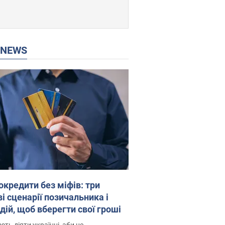
P NEWS
окредити без міфів: три
і сценарії позичальника і
дій, щоб вберегти свої гроші
ть діяти українці, аби не