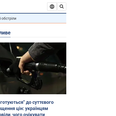
і обстріли
ливе
"готуються" до суттєвого
ищення цін: українцям
віли, чого очікувати