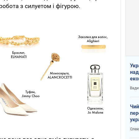
 робота з силуетом і фігурою.
Укр
над
еко
сві
Вади
Чий
пер
укр
чин
Олек
наз