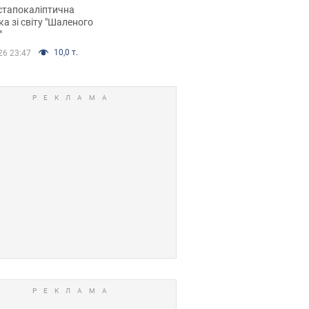
йських FPV-дронів.
стапокаліптична
ка зі світу "Шаленого
"
10,0 т.
26 23:47