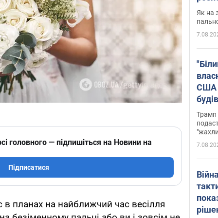
Як на 
пальн
7.08.20
"Біли
влас
США 
буді
зали
Трамп 
подаст
"жахли
сі головного — підпишіться на Новини на
7.08.20
Підписатися
Війн
такт
пока
с в планах на найближчий час весілля
ріше
 на безіменному пальці або ви і зовсім не