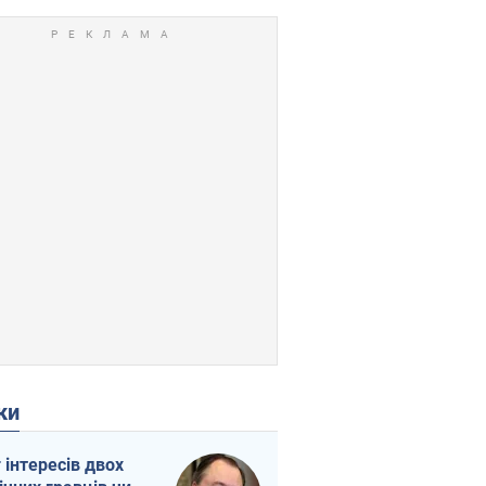
ки
г інтересів двох