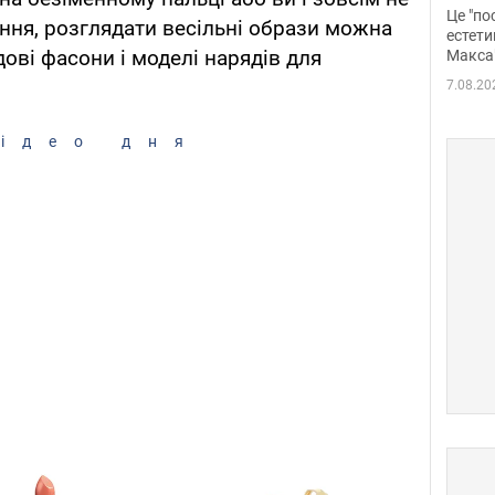
росі
Це "по
ння, розглядати весільні образи можна
Фото
естети
дові фасони і моделі нарядів для
Макса
7.08.20
ідео дня