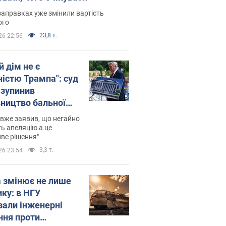
заправках уже змінили вартість
ого
23,8 т.
26 22:56
й дім не є
ністю Трампа": суд
зупинив
вництво бальної
 за $400 млн
вже заявив, що негайно
ь апеляцію а це
ве рішення"
3,3 т.
26 23:54
а змінює не лише
ику: в НГУ
зали інженерні
ння проти