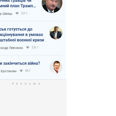
ічних гравців чи
мний план Трампа
тіна?
3,0 т.
ор Швець
ськ готується до
кціонування в умовах
штабної воєнної кризи
5,8 т.
сандр Левченко
и закінчиться війна?
867
 Хрістензен