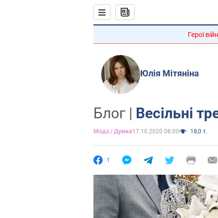
Герої вій
Юлія Мітяніна
Блог |
Весільні тр
Мода / Думки
17.10.2020 08:00
18,0 т.
1