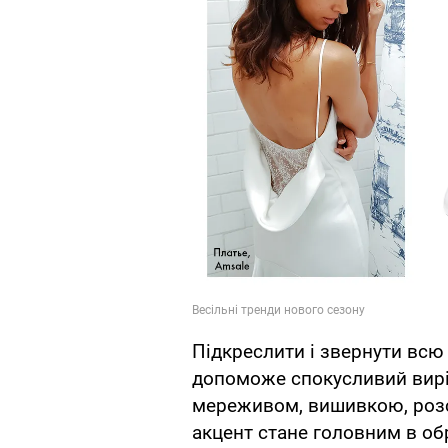
Підкреслити і звернути всю 
допоможе спокусливий виріз
мереживом, вишивкою, розс
акцент стане головним в обр