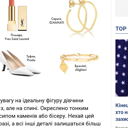
TO
увагу на ідеальну фігуру дівчини
Кіне
, але на спині. Окреслено тонким
хто 
ипом каменів або бісеру. Нехай цей
захис
азі, а всі інші деталі залишаться більш
Інте
Володи