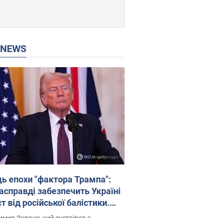
P NEWS
ць епохи "фактора Трампа":
насправді забезпечить Україні
т від російської балістики.
рв’ю з Безсмертним
мир Зеленський зустрівся з