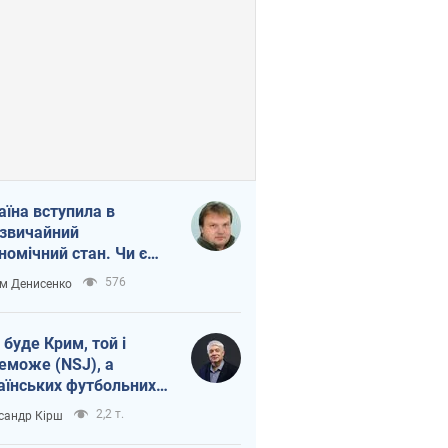
аїна вступила в
звичайний
номічний стан. Чи є
тло вкінці тунелю?
576
м Денисенко
 буде Крим, той і
еможе (NSJ), а
аїнських футбольних
овників можуть
2,2 т.
сандр Кірш
вати вбивцями