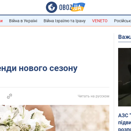
ни
Війна в Україні
Війна Ізраїлю та Ірану
VENETO
Російськ
Важ
енди нового сезону
Читать на русском
АЗС 
підв
розпо