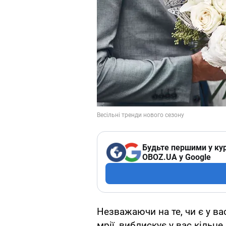
Будьте першими у кур
OBOZ.UA у Google
Незважаючи на те, чи є у ва
мрії, виблискує у вас кільце