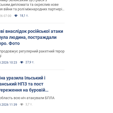
ським дипломата та окреслив нове
я війни та ролі міжнародних партнерів
тьбі з Росією
18,1 т.
26 07:00
ві внаслідок російської атаки
нула людина, постраждали
еро. Фото
продовжує регулярний ракетний терор
і
27,9 т.
8.2026 10:23
на уразила Ільський і
нський НПЗ та пост
тереження на буровій
новці "Сиваш": Генштаб
область всю ніч атакували БПЛА
ив деталі. Фото і відео
3,7 т.
8.2026 11:39