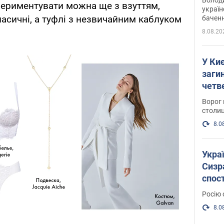
периментувати можна ще з взуттям,
україн
асичні, а туфлі з незвичайним каблуком
баченн
у боро
8.08.20
У Киє
заги
четв
Ворог 
столиц
8.0
Украї
Сизра
спос
уста
Росію 
розкр
8.0