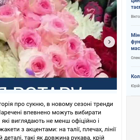
цин
тає
і Пу
Вікт
Мін
фун
мас
Олек
Кол
Юрій
торія про сукню, в новому сезоні тренди
Наречені впевнено можуть вибирати
, які виглядають не менш офіційно і
жакети з акцентами: на талії, плечах, лінії
 деталі, такі як довжина рукава, крій