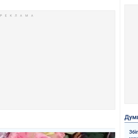
Дум
Збі