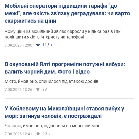
Мобільні оператори підвищили тарифи "до
межі", але якість зв'язку деградувала: чи варто
скаржитись на ціни
Чому ціни на мобільний зв'язок зросли у кілька разів і як
поліпшити якість інтернету на телефоні
11,6 т.
7.08.2026 12:00
В окупованій Ялті прогриміли потужні вибухи:
валить чорний дим. Фото і відео
Місто, ймовірно, опинилося під атакою дронів
981
7.08.2026 13:26
У Коблевому на Миколаївщині стався вибух у
морі: загинув чоловік, є постраждалі
Чоловік, ймовірно, підірвався на морській міні
2,3 т.
7.08.2026 12:41