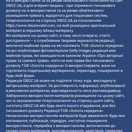
на їх використання та за умови обов'язкового посилання на сайт
OBOZ.UA, а для інтернет-видань - при отриманні письмового
дозволу на їх використання та за умови обов'язкового
розміщення прямого, відкритого для пошукових систем,
гіперпосилання на сторінку OBOZ.UA за посиланням
https://www.obozrevatel.com
, на якій розміщено оригінальний
матеріал в першому абзаці матеріалу.
Всі матеріали на цьому сайті, в тому числі інтерв’ю, статті,
дослідження – є службовими творами журналістів редакції,
виключні майнові права на які належать ТОВ «Золота середина».
На всі опубліковані фотоматеріали Getty Images редакція має
майнові права, які захищаються законом України «Про авторські
права та суміжні права», ніхто не має права без письмового
дозволу ТОВ «Золота середина» їх використовувати, вони не
підлягають подальшому відтворенню, перекладу, поширенню в
будь-якій формі.
Редакція OBOZ.UA може не поділяти точку зору, викладену в
авторському матеріалі. За достовірність інформації, опублікованої
в рекламних матеріалах, відповідальність несе рекламодавець.
Заборонено використання матеріалів розміщених на цьому сайті,
хоч із зазначенням гіперпосилання на сторінку цього сайту,
логотипу OBOZ.UA або будь-якого іншого згадування, але без
письмового дозволу Редакції/ТОВ «Золота середина»
Незаконним використанням матеріалів буде вважатися: будь-яке
копiювання, публiкацiя, передрук, наступне поширення,
використання, переробка з використанням, включенням до
складу інших матеріалів, розповсюдження, адаптація, переклад