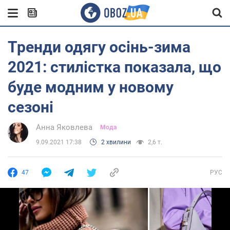
Тренди одягу осінь-зима
2021: стилістка показала, що
буде модним у новому
сезоні
Анна Яковлева
Мода
9.09.2021 17:38
2 хвилини
2,6 т.
47
РУС