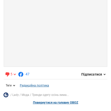
5
47
Підписатися
Теги
Редакційна політика
Lady
Мода
Тренди одягу осінь-зима...
Повернутися на головну OBOZ