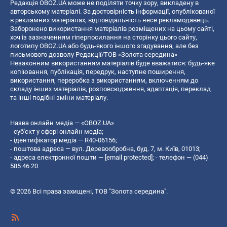
Редакція OBOZ.UA може не поділяти точку зору, викладену в
авторському матеріалі. За достовірність інформації, опублікованої
в рекламних матеріалах, відповідальність несе рекламодавець.
Заборонено використання матеріалів розміщених на цьому сайті,
хоч із зазначенням гіперпосилання на сторінку цього сайту,
логотипу OBOZ.UA або будь-якого іншого згадування, але без
письмового дозволу Редакції/ТОВ «Золота середина»
Незаконним використанням матеріалів буде вважатися: будь-яке
копiювання, публiкацiя, передрук, наступне поширення,
використання, переробка з використанням, включенням до
складу інших матеріалів, розповсюдження, адаптація, переклад
та інші подібні зміни матеріалу.
Назва онлайн медіа — «OBOZ.UA»
- суб'єкт у сфері онлайн медіа;
- ідентифікатор медіа — R40-06156;
- поштова адреса — вул. Деревообробна, буд. 7, м. Київ, 01013;
- адреса електронної пошти —
[email protected]
; - телефон — (044)
585 46 20
© 2026 Всі права захищені, ТОВ "Золота середина".