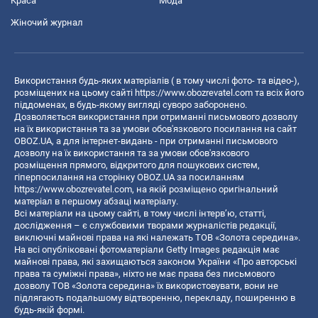
Краса
Мода
Жіночий журнал
Використання будь-яких матеріалів ( в тому числі фото- та відео-),
розміщених на цьому сайті
https://www.obozrevatel.com
та всіх його
піддоменах, в будь-якому вигляді суворо заборонено.
Дозволяється використання при отриманні письмового дозволу
на їх використання та за умови обов'язкового посилання на сайт
OBOZ.UA, а для інтернет-видань - при отриманні письмового
дозволу на їх використання та за умови обов'язкового
розміщення прямого, відкритого для пошукових систем,
гіперпосилання на сторінку OBOZ.UA за посиланням
https://www.obozrevatel.com
, на якій розміщено оригінальний
матеріал в першому абзаці матеріалу.
Всі матеріали на цьому сайті, в тому числі інтерв’ю, статті,
дослідження – є службовими творами журналістів редакції,
виключні майнові права на які належать ТОВ «Золота середина».
На всі опубліковані фотоматеріали Getty Images редакція має
майнові права, які захищаються законом України «Про авторські
права та суміжні права», ніхто не має права без письмового
дозволу ТОВ «Золота середина» їх використовувати, вони не
підлягають подальшому відтворенню, перекладу, поширенню в
будь-якій формі.