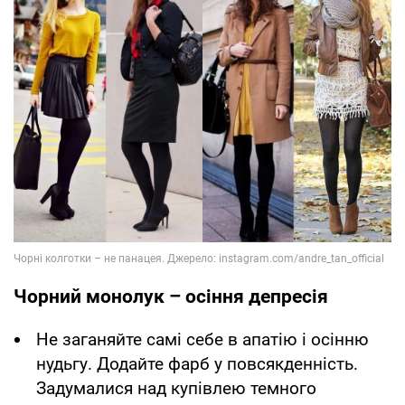
Чорний монолук – осіння депресія
Не заганяйте самі себе в апатію і осінню
нудьгу. Додайте фарб у повсякденність.
Задумалися над купівлею темного