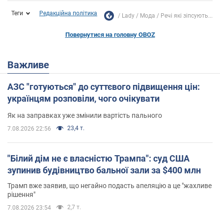
Теги
Редакційна політика
Lady
Мода
Речі які зіпсують...
Повернутися на головну OBOZ
Важливе
АЗС "готуються" до суттєвого підвищення цін:
українцям розповіли, чого очікувати
Як на заправках уже змінили вартість пального
23,4 т.
7.08.2026 22:56
"Білий дім не є власністю Трампа": суд США
зупинив будівництво бальної зали за $400 млн
Трамп вже заявив, що негайно подасть апеляцію а це "жахливе
рішення"
2,7 т.
7.08.2026 23:54