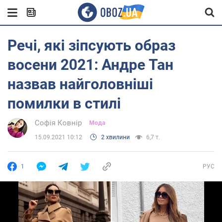
Речі, які зіпсують образ
восени 2021: Андре Тан
назвав найголовніші
помилки в стилі
Софія Ковнір
Мода
15.09.2021 10:12
2 хвилини
6,7 т.
1
РУС