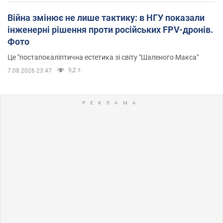
Війна змінює не лише тактику: в НГУ показали
інженерні рішення проти російських FPV-дронів.
Фото
Це "постапокаліптична естетика зі світу "Шаленого Макса"
9,2 т.
7.08.2026 23:47