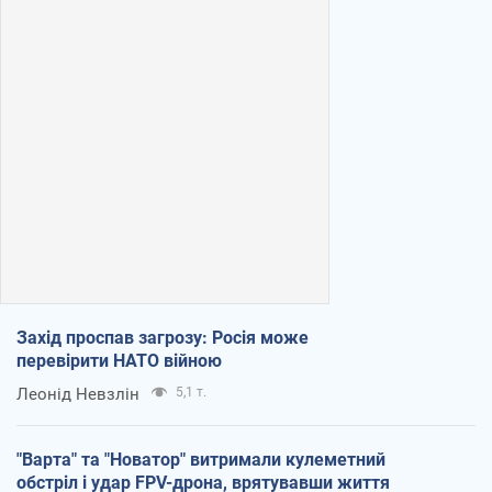
Захід проспав загрозу: Росія може
перевірити НАТО війною
Леонід Невзлін
5,1 т.
"Варта" та "Новатор" витримали кулеметний
обстріл і удар FPV-дрона, врятувавши життя