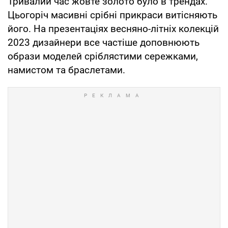
Тривалий час жовте золото було в трендах.
Цьогоріч масивні срібні прикраси витісняють
його. На презентаціях весняно-літніх колекцій
2023 дизайнери все частіше доповнюють
образи моделей сріблястими сережками,
намистом та браслетами.