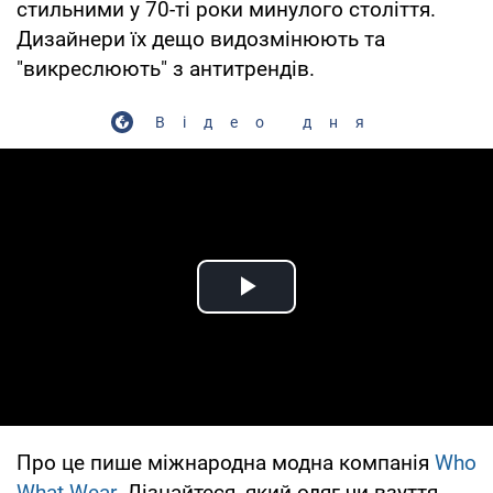
стильними у 70-ті роки минулого століття.
Дизайнери їх дещо видозмінюють та
"викреслюють" з антитрендів.
Відео дня
Play Video
Про це пише міжнародна модна компанія
Who
What Wear
. Дізнайтеся, який одяг чи взуття