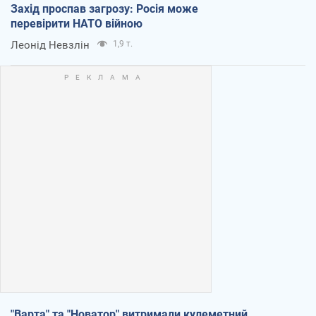
Захід проспав загрозу: Росія може
перевірити НАТО війною
Леонід Невзлін
1,9 т.
"Варта" та "Новатор" витримали кулеметний