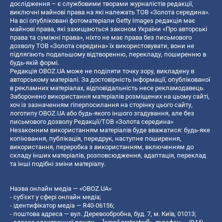
дослідження – є службовими творами журналістів редакції,
виключні майнові права на які належать ТОВ «Золота середина».
На всі опубліковані фотоматеріали Getty Images редакція має
майнові права, які захищаються законом України «Про авторські
права та суміжні права», ніхто не має права без письмового
дозволу ТОВ «Золота середина» їх використовувати, вони не
підлягають подальшому відтворенню, перекладу, поширенню в
будь-якій формі.
Редакція OBOZ.UA може не поділяти точку зору, викладену в
авторському матеріалі. За достовірність інформації, опублікованої
в рекламних матеріалах, відповідальність несе рекламодавець.
Заборонено використання матеріалів розміщених на цьому сайті,
хоч із зазначенням гіперпосилання на сторінку цього сайту,
логотипу OBOZ.UA або будь-якого іншого згадування, але без
письмового дозволу Редакції/ТОВ «Золота середина»
Незаконним використанням матеріалів буде вважатися: будь-яке
копiювання, публiкацiя, передрук, наступне поширення,
використання, переробка з використанням, включенням до
складу інших матеріалів, розповсюдження, адаптація, переклад
та інші подібні зміни матеріалу.
Назва онлайн медіа — «OBOZ.UA»
- суб'єкт у сфері онлайн медіа;
- ідентифікатор медіа — R40-06156;
- поштова адреса — вул. Деревообробна, буд. 7, м. Київ, 01013;