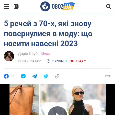
5 речей з 70-х, які знову
повернулися в моду: що
носити навесні 2023
Дарія Скуб
Мода
21.03.2023 14:29
2 хвилини
164,4 т.
36
РУС