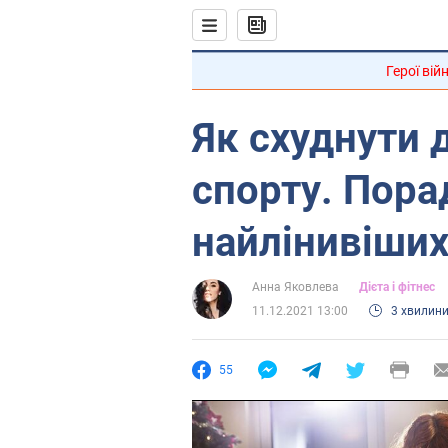
Герої вій
Як схуднути д
спорту. Пора
найлінивіши
Анна Яковлева
Дієта і фітнес
11.12.2021 13:00
3 хвилин
55