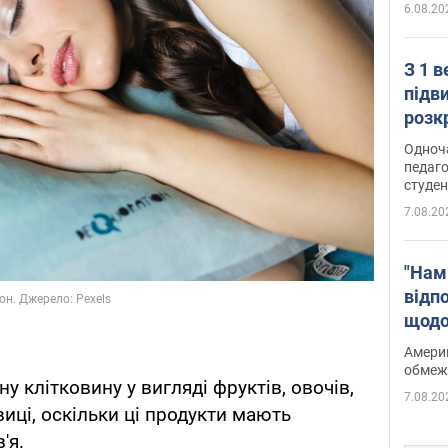
6.08.20
З 1 
підв
розк
Одноч
педаго
студен
7.08.20
"Нам
відп
щодо
Patri
Америк
обмеж
у клітковину у вигляді фруктів, овочів,
7.08.20
виці, оскільки ці продукти мають
'я.