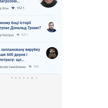
 загрозою
тична логістика
10,2 т.
ор Ягун
якому боці історії
тупає Дональд Трамп?
8,5 т.
ор Каспрук
 заплановану вирубку
ьше 600 дерев і
лотрасу: що
бувається на Теремках
306
ислав Самойленко
иєві