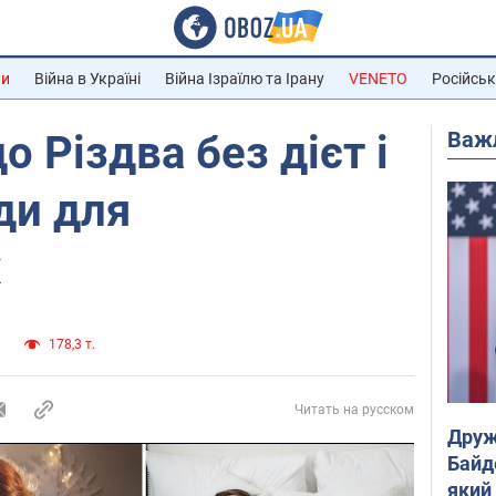
ни
Війна в Україні
Війна Ізраїлю та Ірану
VENETO
Російськ
Важ
о Різдва без дієт і
ди для
х
и
178,3 т.
Читать на русском
Друж
Байд
який