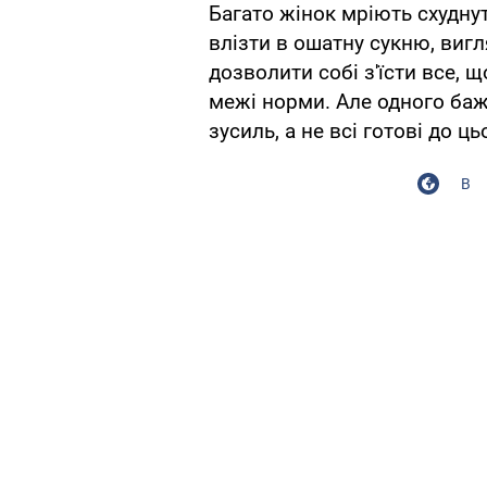
Багато жінок мріють схудну
влізти в ошатну сукню, виг
дозволити собі з'їсти все, щ
межі норми. Але одного ба
зусиль, а не всі готові до ць
В