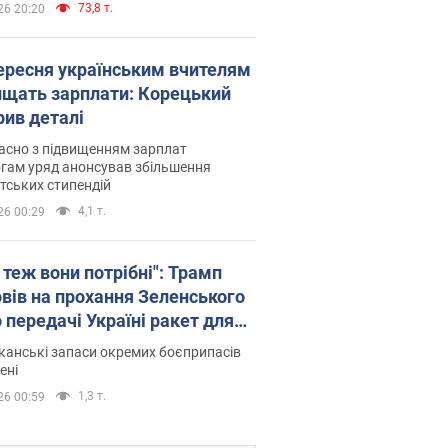
73,8 т.
26 20:20
вересня українським вчителям
ищать зарплати: Корецький
рив деталі
асно з підвищенням зарплат
гам уряд анонсував збільшення
тських стипендій
4,1 т.
26 00:29
 теж вони потрібні": Трамп
овів на прохання Зеленського
 передачі Україні ракет для
ot
анські запаси окремих боєприпасів
ені
1,3 т.
26 00:59