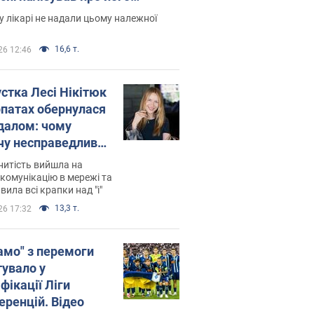
есивний" рак
 лікарі не надали цьому належної
16,6 т.
26 12:46
устка Лесі Нікітюк
рпатах обернулася
далом: чому
чу несправедливо
йтили
нитість вийшла на
комунікацію в мережі та
вила всі крапки над "і"
13,3 т.
26 17:32
амо" з перемоги
тувало у
фікації Ліги
еренцій. Відео