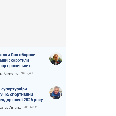
атаки Сил оборони
аїни скоротили
порт російських
топродуктів
2,4 т.
ій Клименко
 супертурніри
учіх: спортивний
ендар осені 2026 року
6,8 т.
сандр Липенко