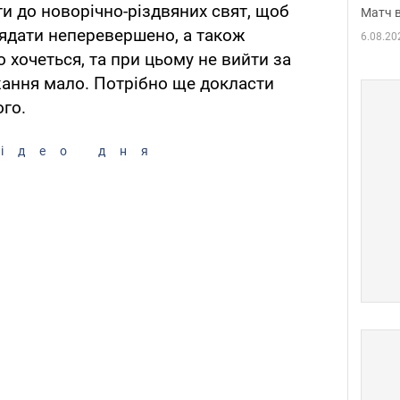
ти до новорічно-різдвяних свят, щоб
Матч в
лядати неперевершено, а також
6.08.20
о хочеться, та при цьому не вийти за
жання мало. Потрібно ще докласти
ого.
ідео дня