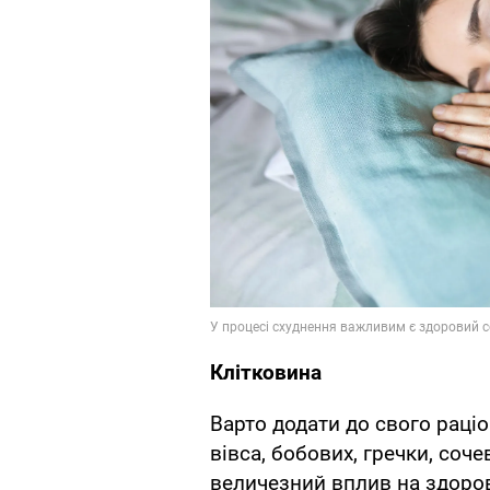
Клітковина
Варто додати до свого раціон
вівса, бобових, гречки, соче
величезний вплив на здоров