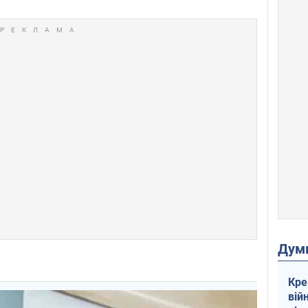
Дум
Кре
вій