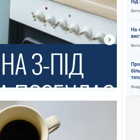
під
кри
Вікт
На 
вис
Вікт
Про
біл
теп
від
Влад
у К