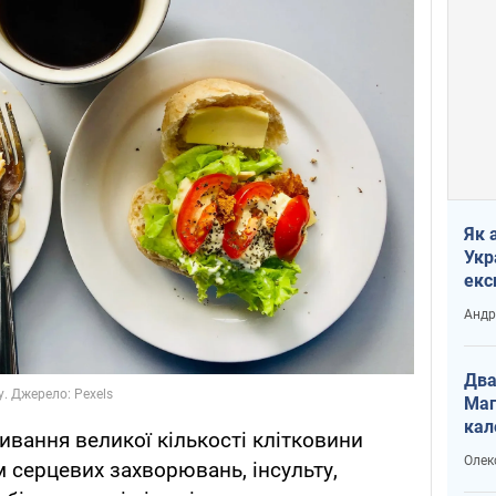
Як 
Укр
екс
наф
Андр
Два
Маг
кал
ивання великої кількості клітковини
Олек
 серцевих захворювань, інсульту,