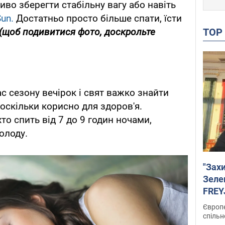
во зберегти стабільну вагу або навіть
un.
Достатньо просто більше спати, їсти
TO
(щоб подивитися фото, доскрольте
с сезону вечірок і свят важко знайти
 оскільки корисно для здоров'я.
хто спить від 7 до 9 годин ночами,
олоду.
"Зах
Зеле
FREYJ
підтр
Європе
спільн