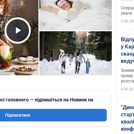
"агр
Спершу
уваги
6.08.20
Play Video
Відп
у Ка
скан
веду
захе
Знаме
пряму 
розста
6.08.20
сі головного — підпишіться на Новини на
"Дин
стар
Підписатися
квалі
конф