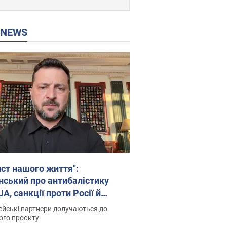
P NEWS
ист нашого життя":
нський про антибалістику
A, санкції проти Росії й
имку аграріїв. Відео
йські партнери долучаються до
ого проєкту