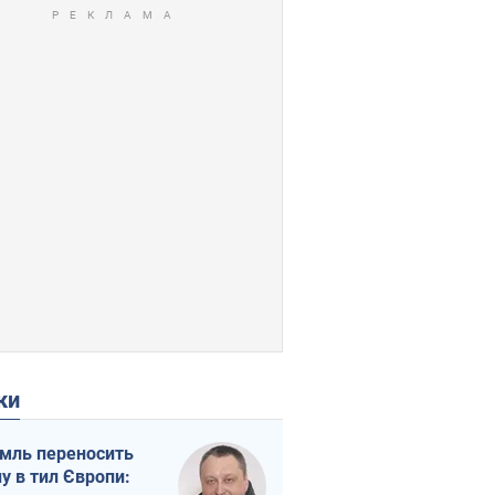
ки
мль переносить
ну в тил Європи: