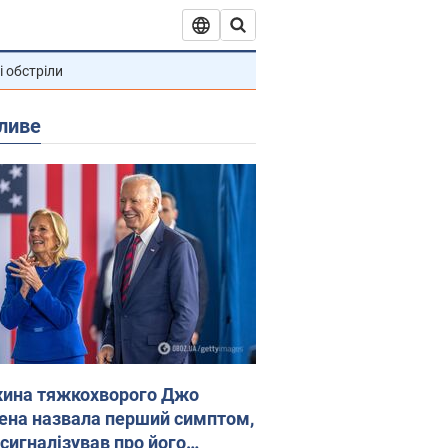
і обстріли
ливе
ина тяжкохворого Джо
ена назвала перший симптом,
 сигналізував про його