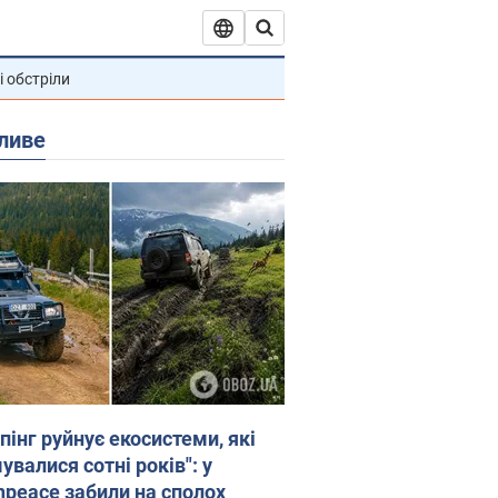
і обстріли
ливе
пінг руйнує екосистеми, які
валися сотні років": у
npeace забили на сполох