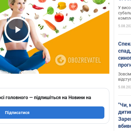
У висо
субаль
комплек
сотень
5.08.20
Play Video
Спека
спад,
сино
прог
змін
Зовсім
відсту
5.08.20
сі головного — підпишіться на Новини на
"Чи, 
дити
Підписатися
Заре
вбив