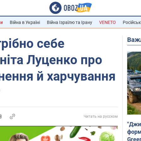
ни
Війна в Україні
Війна Ізраїлю та Ірану
VENETO
Російськ
Важ
трібно себе
Аніта Луценко про
нення й харчування
с
Читать на русском
"Джи
форму
Gree