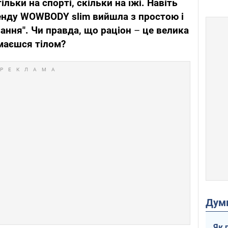
ільки на спорті, скільки на їжі. Навіть
енду WOWBODY slim вийшла з простою і
ання". Чи правда, що раціон
–
це велика
ймаєшся тілом?
Дум
Як 