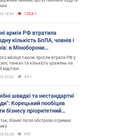
ані
120,4 т.
26 18:04
пні армія РФ втратила
дну кількість БпЛА, човнів і
рів: в Міноборони
люднили статистику
го місяця також зросли втрати РФ у
силі, танках та кількість уражень на
й відстані
4,4 т.
26 20:02
рібні швидкі та нестандартні
оди": Корецький пообіцяв
ти бізнесу пріоритетний
уп до наявних складських
 так, бізнес після обстрілів отримає
іщень
имку
690
26 00:08