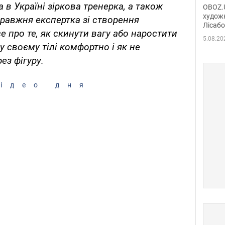
диси
 в Україні зіркова тренерка, а також
OBOZ.U
Горсь
художн
справжня експертка зі створення
Лісабо
Дмит
е про те, як скинути вагу або наростити
в По
5.08.20
у своєму тілі комфортно і як не
ез фігуру.
ідео дня