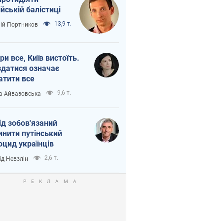
ійській балістиці
13,9 т.
лій Портников
ри все, Київ вистоїть.
здатися означає
атити все
9,6 т.
а Айвазовська
ід зобов'язаний
инити путінський
оцид українців
2,6 т.
ід Невзлін