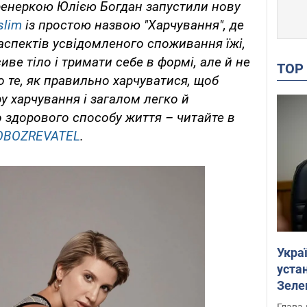
тренеркою Юлією Богдан запустили нову
lim
із простою назвою "Харчування", де
спектів усвідомленого споживання їжі,
ве тіло і тримати себе в формі, але й не
TO
 те, як правильно харчуватися, щоб
ру харчування і загалом легко й
 здорового способу життя – читайте в
OBOZREVATEL
.
Укра
устан
Зеле
Глава 