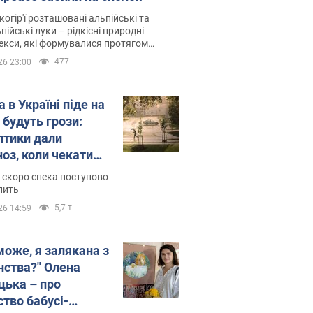
когір'ї розташовані альпійські та
пійські луки – рідкісні природні
си, які формувалися протягом
 років
477
26 23:00
 в Україні піде на
 будуть грози:
птики дали
ноз, коли чекати
и погоди
 скоро спека поступово
пить
5,7 т.
26 14:59
може, я залякана з
нства?" Олена
цька – про
ство бабусі-