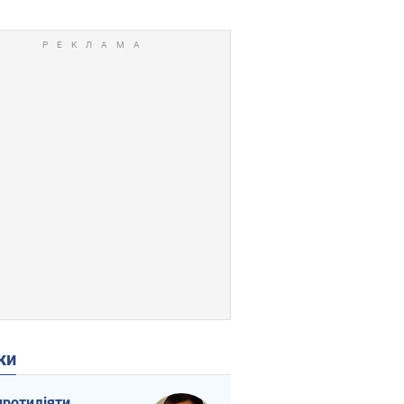
ки
протидіяти