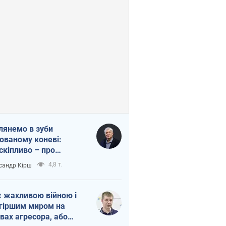
лянемо в зуби
ованому коневі:
скіпливо – про
омогу Україні
4,8 т.
сандр Кірш
 жахливою війною і
гіршим миром на
вах агресора, або