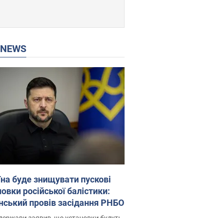
P NEWS
їна буде знищувати пускові
овки російської балістики:
нський провів засідання РНБО
держави заявив, що установки будуть