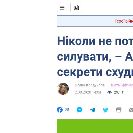
Герої вій
Ніколи не по
силувати, – 
секрети схуд
Олена Кордунова
Дієта і фітне
2.08.2020 14:04
29,1 т.
25