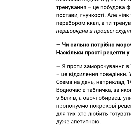
тренування – це побудова фо
постави, гнучкості. Але ніяк
перебором ккал, а ти трену
першорядна в процесі схудн
—
Чи сильно потрібно моро
Наскільки прості рецепти у
— Я проти заморочування в 
– це відхилення поведінки. У
Схема на день, наприклад, 10
Водночас є табличка, за яко
з білків, а овочі обираєш ул
пропонуємо покрокові рецеп
для тих, хто любить готуват
дуже апетитною.