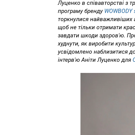
Луценко в співавторстві з 
програму бренду
WOWBODY s
торкнулися найважливіших а
щоб не тільки отримати краси
завдати шкоди здоров'ю. Про
худнути, як виробити культу
усвідомлено наблизитися до
інтерв'ю Аніти Луценко для