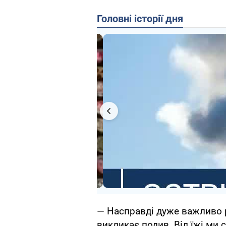
Головні історії дня
— Насправді дуже важливо р
викликає подив. Від їжі ми 