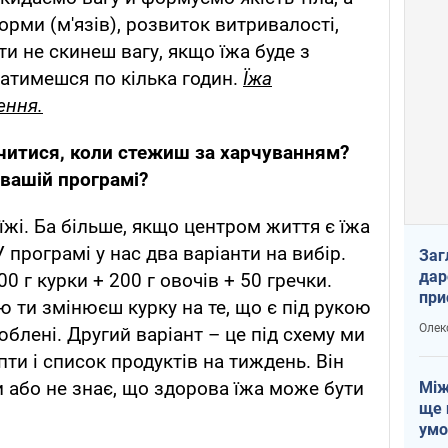
рми (м'язів), розвиток витривалості,
 ти не скинеш вагу, якщо їжа буде з
ватимешся по кілька годин.
Їжа
ення.
читися, коли стежиш за харчуванням?
 вашій програмі?
їжі. Ба більше, якщо центром життя є їжа
 програмі у нас два варіанти на вибір.
Заг
дар
0 г курки + 200 г овочів + 50 гречки.
при
ю ти змінюєш курку на те, що є під рукою
доп
Олек
юблені. Другий варіант – це під схему ми
ти і список продуктів на тиждень. Він
и або не знає, що здорова їжа може бути
Між
ще 
умо