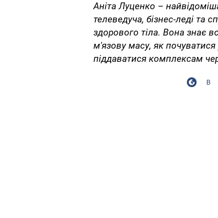
Аніта Луценко – найвідоміша
телеведуча, бізнес-леді та 
здорового тіла. Вона знає вс
м'язову масу, як почуватися 
піддаватися комплексам чер
В