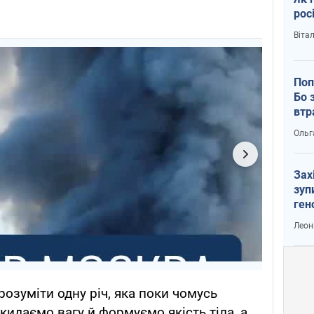
рос
Віта
Поп
Бо 
втр
Ольг
Зах
зуп
ген
Леон
озуміти одну річ, яка поки чомусь
скидаємо вагу й формуємо якість тіла, а