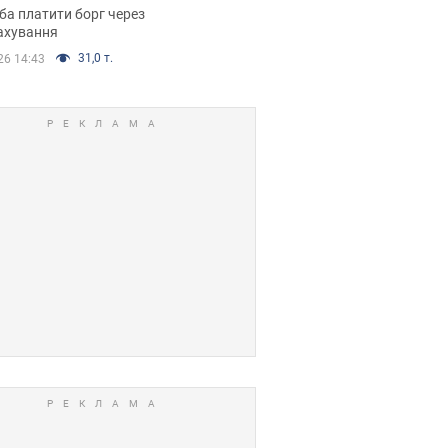
я ухвалив
ба платити борг через
ікуване рішення
ахування
31,0 т.
26 14:43