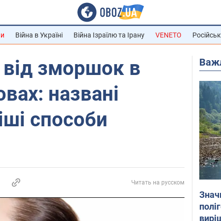
ни
Війна в Україні
Війна Ізраїлю та Ірану
VENETO
Російськ
Важ
 від зморшок в
вах: названі
іші способи
Читать на русском
Знач
полі
вирі