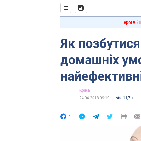
Герої вій
Як позбутися
домашніх умо
найефективн
Краса
24.04.2018 09:19
11,7 т.
1