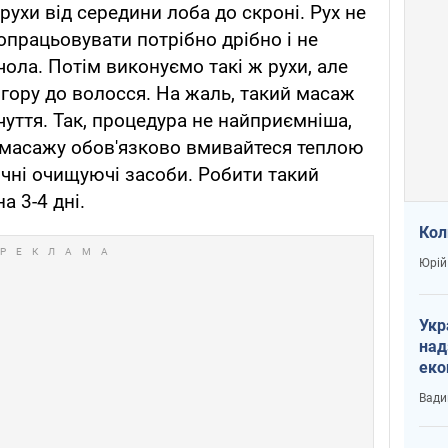
ухи від середини лоба до скроні. Рух не
опрацьовувати потрібно дрібно і не
ла. Потім виконуємо такі ж рухи, але
в вгору до волосся. На жаль, такий масаж
чуття. Так, процедура не найприємніша,
 масажу обов'язково вмивайтеся теплою
чні очищуючі засоби. Робити такий
 3-4 дні.
Кол
Юрій
Укр
над
еко
сві
Вади