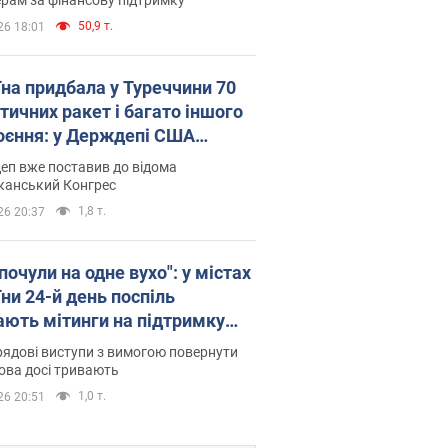
50,9 т.
26 18:01
їна придбала у Туреччини 70
тичних ракет і багато іншого
оєння: у Держдепі США
люднили список
еп вже поставив до відома
канський Конгрес
1,8 т.
26 20:37
почули на одне вухо": у містах
ни 24-й день поспіль
ають мітинги на підтримку
рова. Фото і відео
ядові виступи з вимогою повернути
ова досі тривають
1,0 т.
26 20:51