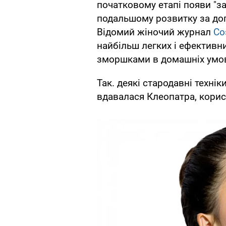
початковому етапі появи "за
подальшому розвитку за до
Відомий жіночий журнал
Co
найбільш легких і ефективн
зморшками в домашніх умо
Так. деякі стародавні техні
вдавалася Клеопатра, корист