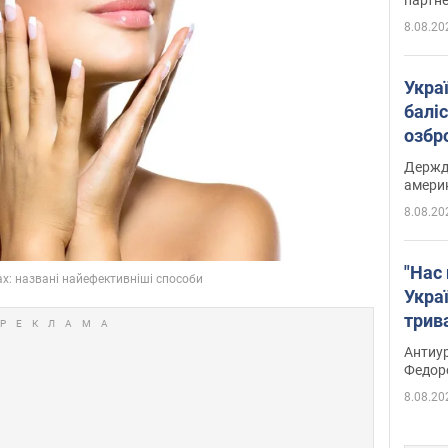
8.08.20
Укра
баліс
озбр
опри
Держд
амери
8.08.20
"Нас 
Украї
трив
Федо
Антиур
Федор
8.08.20