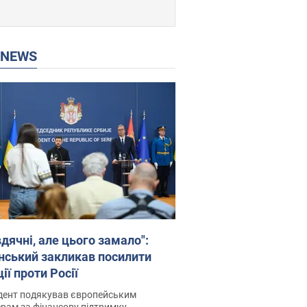
P NEWS
дячні, але цього замало":
нський закликав посилити
ії проти Росії
дент подякував європейським
рам за фінансову підтримку