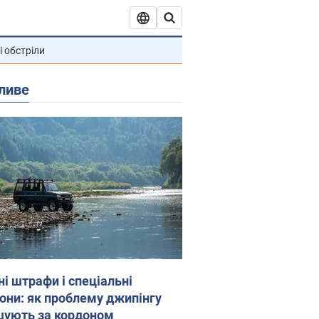
і обстріли
ливе
ні штрафи і спеціальні
гони: як проблему джипінгу
шують за кордоном