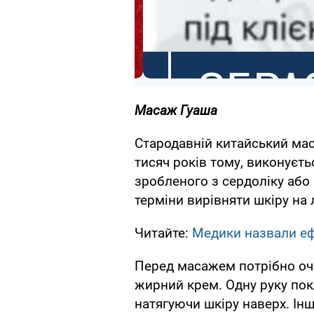
Масаж Гуаша
Стародавній китайський мас
тисяч років тому, виконуєт
зробленого з сердоліку або 
терміни вирівняти шкіру на 
Читайте:
Медики назвали еф
Перед масажем потрібно очи
жирний крем. Одну руку покл
натягуючи шкіру наверх. Ін