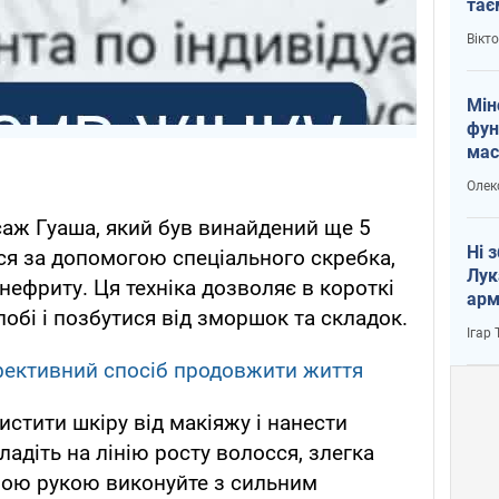
тає
і Пу
Вікт
Мін
фун
мас
Олек
аж Гуаша, який був винайдений ще 5
Ні 
ься за допомогою спеціального скребка,
Лук
нефриту. Ця техніка дозволяє в короткі
арм
лобі і позбутися від зморшок та складок.
Ігар
ективний спосіб продовжити життя
стити шкіру від макіяжу і нанести
адіть на лінію росту волосся, злегка
шою рукою виконуйте з сильним