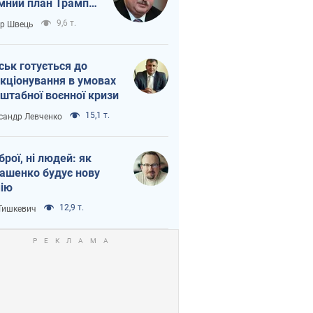
мний план Трампа
тіна?
9,6 т.
ор Швець
ськ готується до
кціонування в умовах
штабної воєнної кризи
15,1 т.
сандр Левченко
зброї, ні людей: як
ашенко будує нову
ію
12,9 т.
 Тишкевич