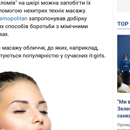
ломів" на шкірі можна запобігти їх
помогою нехитрих технік масажу.
smopolitan
запропонував добірку
TO
их способів боротьби з мімічними
вах.
ки масажу обличчя, до яких, наприклад,
уються популярністю у сучасних it-girls.
"Ми в
Зеле
санкц
Прези
партне