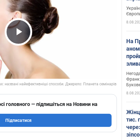
Україн
Європ
8.08.20
Play Video
На П
аном
прой
злив
пере
Негода
річки
Франк
Буков
8.08.20
сі головного — підпишіться на Новини на
Жінц
тис. 
Підписатися
чере
зіпс