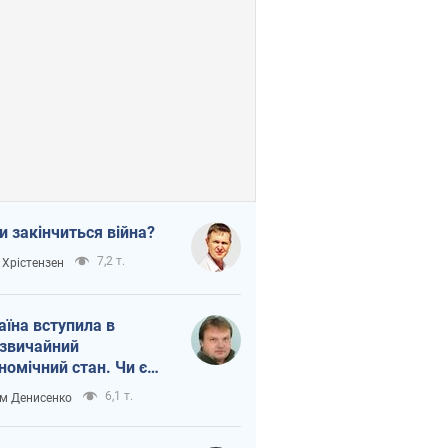
и закінчиться війна?
7,2 т.
 Хрістензен
аїна вступила в
звичайний
номічний стан. Чи є
тло вкінці тунелю?
6,1 т.
м Денисенко