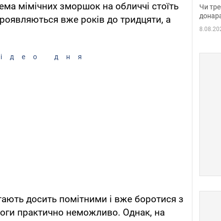
судд
ема мімічних зморшок на обличчі стоїть
Чи тре
неоч
донар
проявляються вже років до тридцяти, а
8.08.20
ідео дня
ають досить помітними і вже боротися з
оги практично неможливо. Однак, на