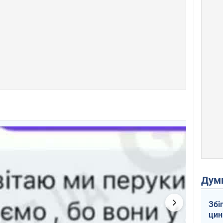
Дум
Збі
цин