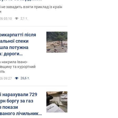
і не завадить взяти приклад із країн
и
2,1 т.
26 05:10
рикарпатті після
альної спеки
шла потужна
а: дороги
творились на
 накрила Івано-
. Відео
івщину та курортний
ель
26,6 т.
26 09:27
і нарахували 729
грн боргу за газ
з покази
ованого лічильника: