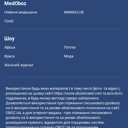
MedOboz
Новини медицини
MAMACLUB
Covid
Шоу
Афіша
Плітки
Краса
Мода
Жіночий журнал
Використання будь-яких матеріалів ( в тому числі фото- та відео-),
розміщених на цьому сайті
https://www.obozrevatel.com
та всіх його
піддоменах, в будь-якому вигляді суворо заборонено.
Дозволяється використання при отриманні письмового дозволу
на їх використання та за умови обов'язкового посилання на сайт
OBOZ.UA, а для інтернет-видань - при отриманні письмового
дозволу на їх використання та за умови обов'язкового
розміщення прямого, відкритого для пошукових систем,
гіперпосилання на сторінку OBOZ.UA за посиланням