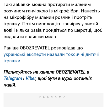
Такі забавки можна протирати мильним
розчином ганчіркою із мікрофібри. Нанесіть
на мікрофібру мильний розчин і протріть
іграшку. Потім виполощіть ганчірку у чистій
воді і кілька разів пройдіться по шерстці, щоб
видалити залишки мила.
Раніше OBOZREVATEL розповідав,що
українські експерти назвали токсичні дитячі
іграшки
Підписуйтесь на канали OBOZREVATEL
в
Telegram
і
Viber
, щоб бути в курсі останніх
подій.