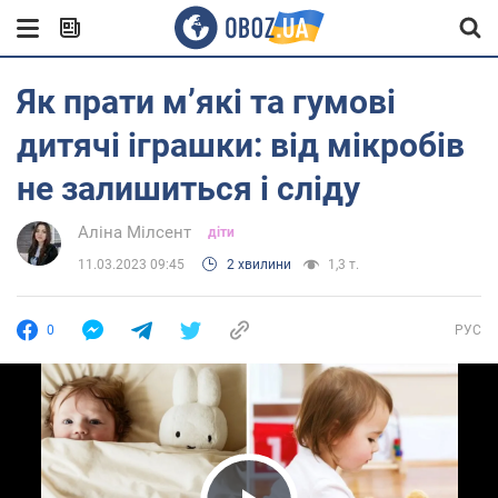
Як прати м’які та гумові
дитячі іграшки: від мікробів
не залишиться і сліду
Аліна Мілсент
діти
11.03.2023 09:45
2 хвилини
1,3 т.
0
РУС