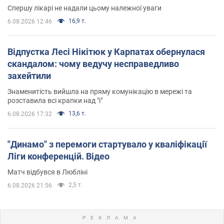
Спершу лікарі не надали цьому належної уваги
16,9 т.
6.08.2026 12:46
Відпустка Лесі Нікітюк у Карпатах обернулася
скандалом: чому ведучу несправедливо
захейтили
Знаменитість вийшла на пряму комунікацію в мережі та
розставила всі крапки над "і"
13,6 т.
6.08.2026 17:32
"Динамо" з перемоги стартувало у кваліфікації
Ліги конференцій. Відео
Матч відбувся в Любліні
2,5 т.
6.08.2026 21:56