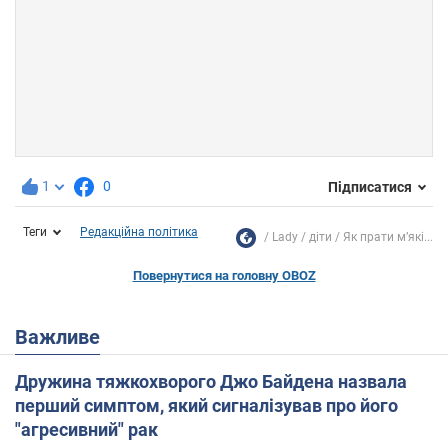
1
0
Підписатися
Теги
Редакційна політика
Lady
діти
Як прати м’які...
Повернутися на головну OBOZ
Важливе
Дружина тяжкохворого Джо Байдена назвала
перший симптом, який сигналізував про його
"агресивний" рак