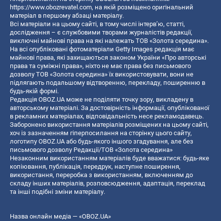
https://www.obozrevatel.com
, на якій розміщено оригінальний
матеріал в першому абзаці матеріалу.
Всі матеріали на цьому сайті, в тому числі інтерв’ю, статті,
дослідження – є службовими творами журналістів редакції,
виключні майнові права на які належать ТОВ «Золота середина».
На всі опубліковані фотоматеріали Getty Images редакція має
майнові права, які захищаються законом України «Про авторські
права та суміжні права», ніхто не має права без письмового
дозволу ТОВ «Золота середина» їх використовувати, вони не
підлягають подальшому відтворенню, перекладу, поширенню в
будь-якій формі.
Редакція OBOZ.UA може не поділяти точку зору, викладену в
авторському матеріалі. За достовірність інформації, опублікованої
в рекламних матеріалах, відповідальність несе рекламодавець.
Заборонено використання матеріалів розміщених на цьому сайті,
хоч із зазначенням гіперпосилання на сторінку цього сайту,
логотипу OBOZ.UA або будь-якого іншого згадування, але без
письмового дозволу Редакції/ТОВ «Золота середина»
Незаконним використанням матеріалів буде вважатися: будь-яке
копiювання, публiкацiя, передрук, наступне поширення,
використання, переробка з використанням, включенням до
складу інших матеріалів, розповсюдження, адаптація, переклад
та інші подібні зміни матеріалу.
Назва онлайн медіа — «OBOZ.UA»